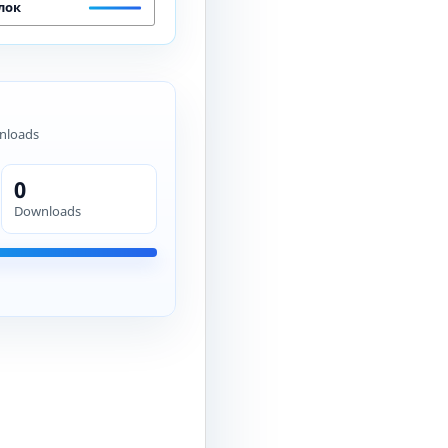
лок
nloads
0
Downloads