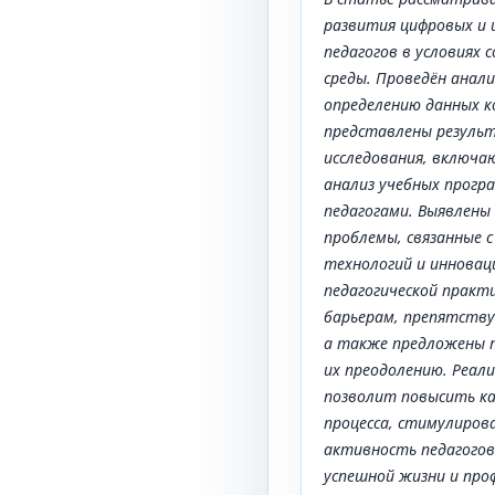
развития цифровых и
педагогов в условиях
среды. Проведён анал
определению данных к
представлены резуль
исследования, включа
анализ учебных прогр
педагогами.
Выявлены 
проблемы, связанные 
технологий и инновац
педагогической практи
барьерам, препятств
а также предложены п
их преодолению.
Реали
позволит повысить к
процесса, стимулиро
активность педагогов
успешной жизни и про