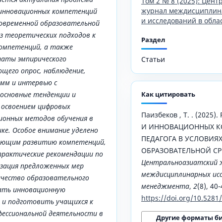
Том 2 № 8 (2025): Цен
журнал междисциплин
 инновационных компетенций
и исследований в обла
 современной образовательной
из теоретических подходов к
Раздел
омпетенций, а также
таты эмпирического
Статьи
ющего опрос, наблюдение,
амм и интервью с
основные тенденции и
Как цитировать
с освоением цифровых
Паизбеков , Т. . (202
ионных методов обучения в
И ИННОВАЦИОННЫХ 
ке. Особое внимание уделено
ПЕДАГОГА В УСЛОВИЯ
ующим развитию компетенций,
ОБРАЗОВАТЕЛЬНОЙ СР
рактические рекомендации по
Центральноазиатский 
зация предложенных мер
междисциплинарных исс
ачество образовательного
менеджмента
,
2
(8), 40-
вать инновационную
https://doi.org/10.528
 и подготовить учащихся к
фессиональной деятельности в
Другие форматы б