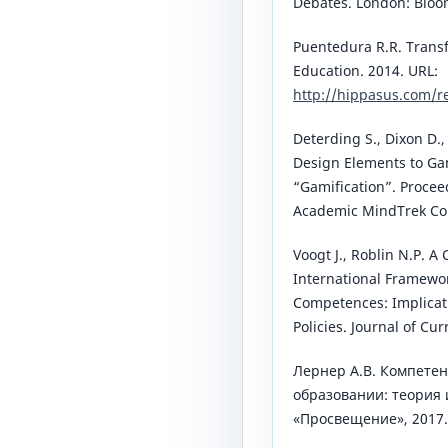
Debates. London: Bloo
Puentedura R.R. Trans
Education. 2014. URL:
http://hippasus.com/r
Deterding S., Dixon D.
Design Elements to Ga
“Gamification”. Procee
Academic MindTrek Con
Voogt J., Roblin N.P. A
International Framewor
Competences: Implicat
Policies. Journal of Cu
Лернер А.В. Компетен
образовании: теория 
«Просвещение», 2017.