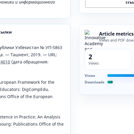
ономики и информационного
ссы
сылки
Article metrics
Views and PDF dow
ублики Узбекистан № УП-5863
да. — Ташкент, 2019. — URL:
2
74010
(дата обращения:
Views
Views
European Framework for the
Downloads
 Educators: DigCompEdu.
ns Office of the European
etence in Practice: An Analysis
urg: Publications Office of the