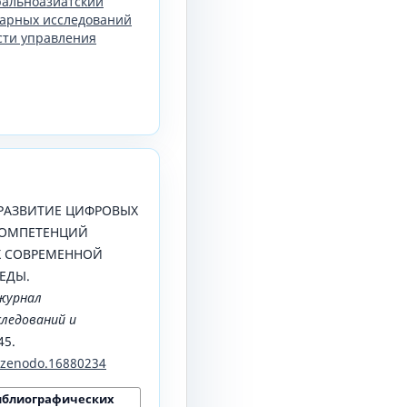
тральноазиатский
арных исследований
сти управления
5). РАЗВИТИЕ ЦИФРОВЫХ
КОМПЕТЕНЦИЙ
Х СОВРЕМЕННОЙ
ЕДЫ.
журнал
ледований и
45.
1/zenodo.16880234
иблиографических