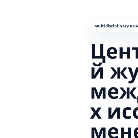
Цен
й ж
меж
х и
мен