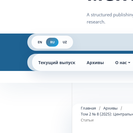
EN
RU
UZ
Текущий выпуск
Архивы
О нас
Главная
/
Архивы
/
Том 2 № 8 (2025): Централ
Статьи