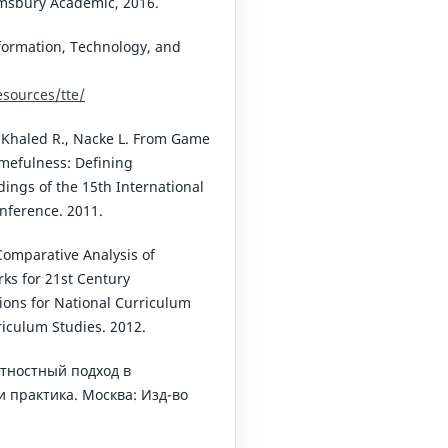
msbury Academic, 2016.
formation, Technology, and
esources/tte/
, Khaled R., Nacke L. From Game
mefulness: Defining
dings of the 15th International
ference. 2011.
 Comparative Analysis of
ks for 21st Century
ions for National Curriculum
rriculum Studies. 2012.
тностный подход в
и практика. Москва: Изд-во