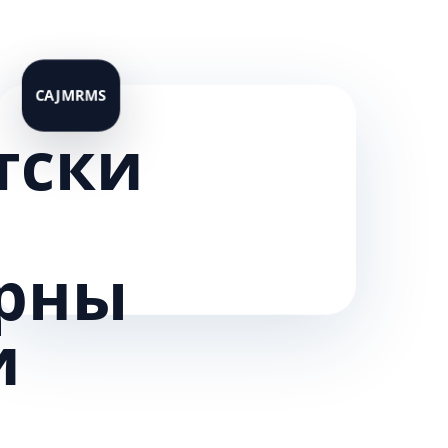
тски
рны
и