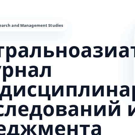
тральноазиа
урнал
дисциплина
сследований 
еджмента