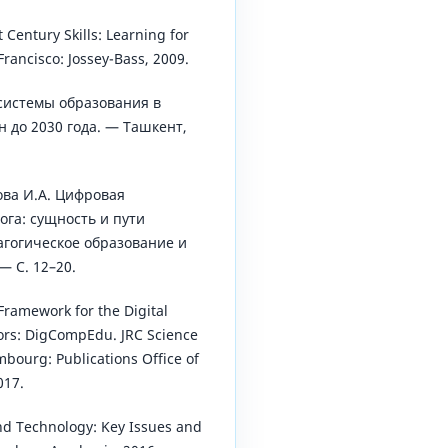
st Century Skills: Learning for
Francisco: Jossey-Bass, 2009.
системы образования в
н до 2030 года. — Ташкент,
ова И.А. Цифровая
ога: сущность и пути
агогическое образование и
— С. 12–20.
ramework for the Digital
rs: DigCompEdu. JRC Science
mbourg: Publications Office of
017.
nd Technology: Key Issues and