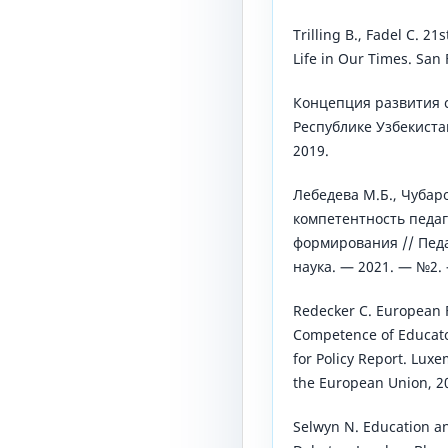
Trilling B., Fadel C. 21
Life in Our Times. San 
Концепция развития 
Республике Узбекиста
2019.
Лебедева М.Б., Чубар
компетентность педаг
формирования // Пед
наука. — 2021. — №2. 
Redecker C. European F
Competence of Educato
for Policy Report. Luxe
the European Union, 2
Selwyn N. Education a