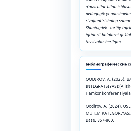
o‘quvchilar bilan ishlas
pedagogik yondashuvlar 
rivojlantirishning samara
Shuningdek, xorijiy tajr
iqtidorli bolalarni qo‘l
tavsiyalar berilgan.
Библиографические с
QODIROV, A. (2025). B
INTEGRATSIYASI:(Alishe
Hamkor konferensiyalar
Qodirov, A. (2024). 
MUHIM KATEGORIYASI S
Base, 857-860.