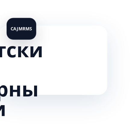
тски
рны
и