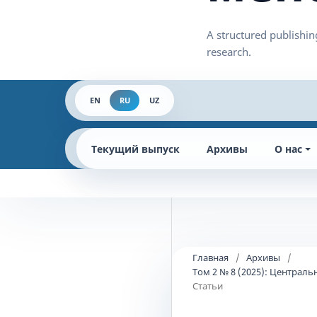
EN
RU
UZ
Текущий выпуск
Архивы
О нас
Главная
/
Архивы
/
Том 2 № 8 (2025): Централ
Статьи