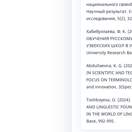
национального своео
Научный результат. 
исследования, 5(2), 32
Хабибуллаева, Ф. К. 
ОБУЧЕНИЯ РУССКОМ
УЗБЕКСКИХ ШКОЛ В 
University Research Ba
Abdullaevna, K. G. (
IN SCIENTIFIC AND T
FOCUS ON TERMINOLOG
and innovation, 3(Speci
Toshboyeva, O. (2024
AND LINGUISTIC FOU
IN THE WORLD OF LINGU
Base, 992-995.