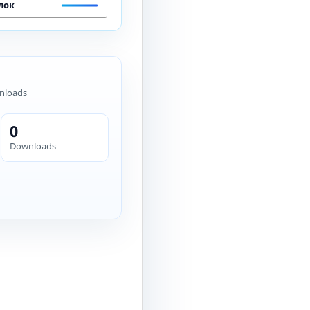
лок
nloads
0
Downloads