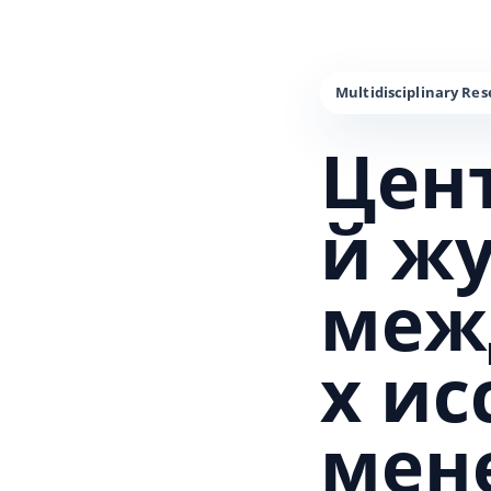
Цен
й ж
меж
х и
мен