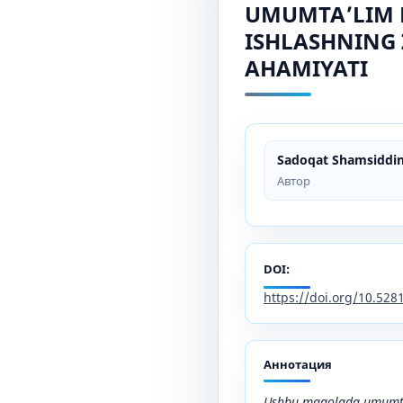
UMUMTAʼLIM 
ISHLASHNING 
AHAMIYATI
Sadoqat Shamsiddi
Автор
DOI:
https://doi.org/10.52
Аннотация
Ushbu maqolada umumtaʼ