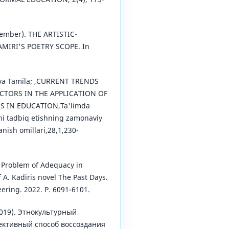
cember). THE ARTISTIC-
AMIRI'S POETRY SCOPE. In
ova Tamila; ,CURRENT TRENDS
TORS IN THE APPLICATION OF
S IN EDUCATION,Ta'limda
ni tadbiq etishning zamonaviy
anish omillari,28,1,230-
 Problem of Adequacy in
 A. Kadiris novel The Past Days.
ering. 2022. P. 6091-6101.
2019). Этнокультурный
ективный способ воссоздания