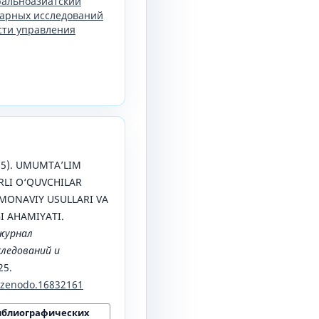
тральноазиатский
арных исследований
сти управления
025). UMUMTAʼLIM
RLI O‘QUVCHILAR
MONAVIY USULLARI VA
I AHAMIYATI.
журнал
ледований и
25.
1/zenodo.16832161
иблиографических