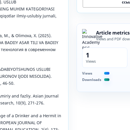
). USLUB
ссы
ING MUHIM KATEGORIYASI
qiqotlar ilmiy-uslubiy jurnali,
Article metrics
, M., & Olimova, X. (2025).
Views and PDF dow
BADIIY ASAR TILI VA BADIIY
 технология в современном
1
Views
3). ADABIYOTSHUNOS USLUBI
Views
RONOV IJODI MISOLIDA).
Downloads
, 46-50.
Amiriy and fazliy. Asian Journal
search, 10(9), 271-276.
age of a Drinker and a Hermit in
 EUROPEAN JOURNAL OF
RMAL EDUCATION, 2(4), 173-