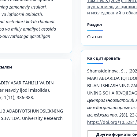
Том 2 № 8 (2025): Цен
журнал междисциплин
hning zamonaviy usullari,
и исследований в обла
va iqtidorni aniqlash,
li metodlari ko‘rib chiqiladi.
Раздел
iba va milliy amaliyot asosida
lab-quvvatlashga qaratilgan
Статьи
Как цитировать
сылки
Shamsiddinova, S. . (2
MAKTABLARIDA IQTIDO
ADIIY ASAR TAHLILI VA DIN
BILAN ISHLASHNING ZA
r Navoiy ijodi misolida).
UNING SOHA RIVOJIDAG
, 1(11), 386-388.
Центральноазиатский 
междисциплинарных исс
USLUB ADABIYOTSHUNOSLIKNING
менеджмента
,
2
(8), 23-
IFATIDA. University Research
https://doi.org/10.528
Другие форматы б