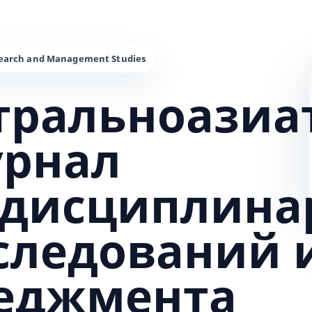
тральноазиа
урнал
дисциплина
сследований 
еджмента