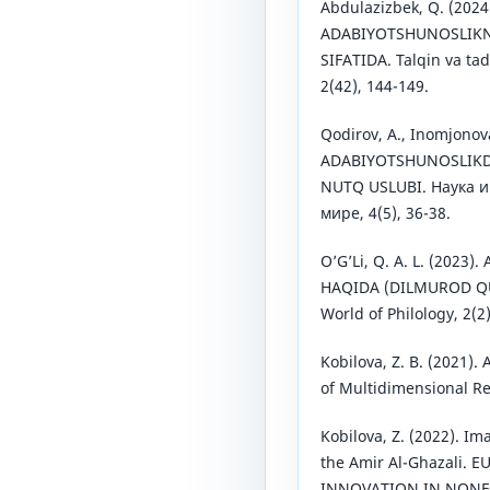
Abdulazizbek, Q. (2024
ADABIYOTSHUNOSLIKN
SIFATIDA. Talqin va tad
2(42), 144-149.
Qodirov, A., Inomjonova
ADABIYOTSHUNOSLIKDA 
NUTQ USLUBI. Наука и
мире, 4(5), 36-38.
O’G’Li, Q. A. L. (202
HAQIDA (DILMUROD QU
World of Philology, 2(2)
Kobilova, Z. B. (2021). 
of Multidimensional Re
Kobilova, Z. (2022). Im
the Amir Al-Ghazali.
INNOVATION IN NONFO