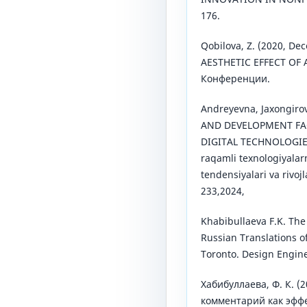
176.
Qobilova, Z. (2020, De
AESTHETIC EFFECT OF 
Конференции.
Andreyevna, Jaxongir
AND DEVELOPMENT FAC
DIGITAL TECHNOLOGIE
raqamli texnologiyalar
tendensiyalari va rivojl
233,2024,
Khabibullaeva F.K. The
Russian Translations of
Toronto. Design Engine
Хабибуллаева, Ф. К. (
комментарий как эфф