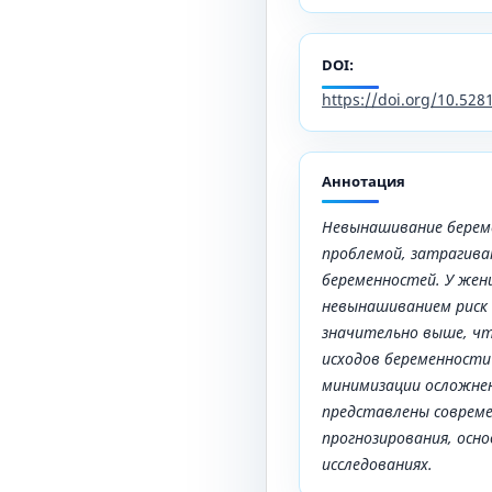
DOI:
https://doi.org/10.52
Аннотация
Невынашивание береме
проблемой, затрагива
беременностей. У же
невынашиванием риск
значительно выше, чт
исходов беременности
минимизации осложнен
представлены соврем
прогнозирования, осн
исследованиях.