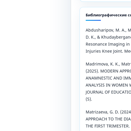
Библиографические с
Abdusharipov, M. A., M
D. K., & Khudaybergano
Resonance Imaging in 
Injuries Knee Joint. Med
Madrimova, K. K., Matri
(2025). MODERN APPR
ANAMNESTIC AND IM
ANALYSIS IN WOMEN 
JOURNAL OF EDUCATIO
(5).
Matrizaeva, G. D. (20
APPROACH TO THE DIA
THE FIRST TRIMESTER. C