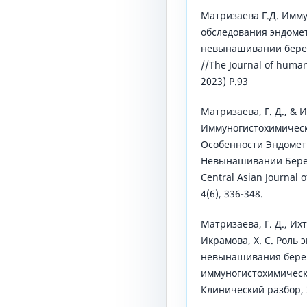
Матризаева Г.Д. Имм
обследования эндоме
невынашивании бере
//The Journal of humani
2023) P.93
Матризаева, Г. Д., & И
Иммуногистохимичес
Особенности Эндоме
Невынашивании Берем
Central Asian Journal 
4(6), 336-348.
Матризаева, Г. Д., Ихти
Икрамова, Х. С. Роль 
невынашивания бере
иммуногистохимическ
Клинический разбор, 