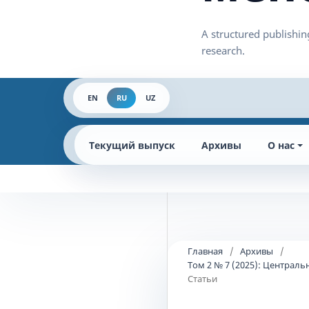
EN
RU
UZ
Текущий выпуск
Архивы
О нас
Главная
/
Архивы
/
Том 2 № 7 (2025): Централ
Статьи