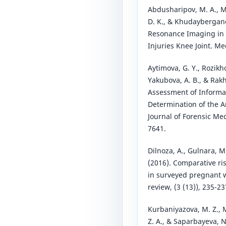
Abdusharipov, M. A., M
D. K., & Khudaybergano
Resonance Imaging in 
Injuries Knee Joint. Med
Aytimova, G. Y., Rozikho
Yakubova, A. B., & Rak
Assessment of Informat
Determination of the A
Journal of Forensic Med
7641.
Dilnoza, A., Gulnara, M.
(2016). Comparative ri
in surveyed pregnant w
review, (3 (13)), 235-23
Kurbaniyazova, M. Z., 
Z. A., & Saparbayeva, 