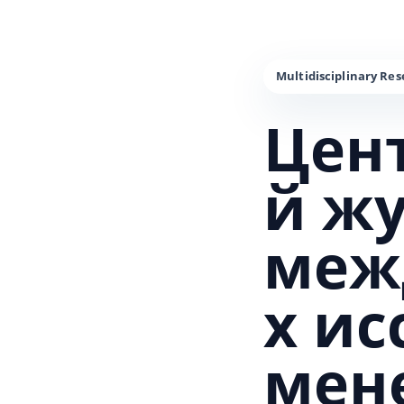
Цен
й ж
меж
х и
мен