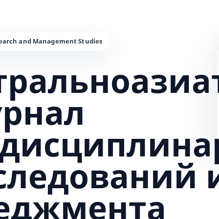
тральноазиа
урнал
дисциплина
сследований 
еджмента