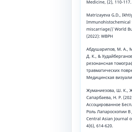
Medicine, (2), 110-117.
Matrizayeva G.D., Ikhti
Immunohistochemical f
miscarriage// World Bul
(2022): WBPH
Абдушарипов, М. А., М
Д. К., & Худайберганов
резонансная томограф
травматических повре
Медицинская визуализ
Жуманиезова, Ш. К., Ж
Сапарбаева, Н. Р. (20
Ассоцированное Бесп
Роль Лапароскопии В
Central Asian Journal 
4(6), 614-620.