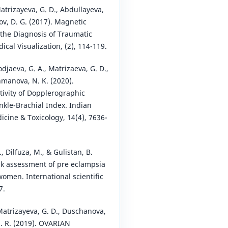
atrizayeva, G. D., Abdullayeva,
v, D. G. (2017). Magnetic
the Diagnosis of Traumatic
ical Visualization, (2), 114-119.
djaeva, G. A., Matrizaeva, G. D.,
hmanova, N. K. (2020).
ivity of Dopplerographic
nkle-Brachial Index. Indian
icine & Toxicology, 14(4), 7636-
, Dilfuza, M., & Gulistan, B.
sk assessment of pre eclampsia
omen. International scientific
7.
Matrizayeva, G. D., Duschanova,
N. R. (2019). OVARIAN