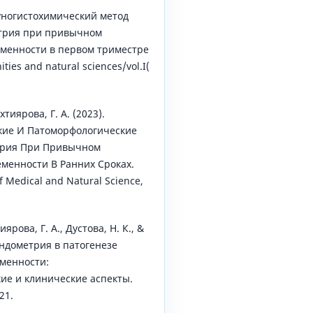
уногистохимический метод
трия при привычном
менности в первом триместре
ties and natural sciences/vol.I(
хтиярова, Г. А. (2023).
кие И Патоморфологические
трия При Привычном
енности В Ранних Сроках.
of Medical and Natural Science,
ярова, Г. А., Дустова, Н. К., &
эндометрия в патогенезе
менности:
ие и клинические аспекты.
21.