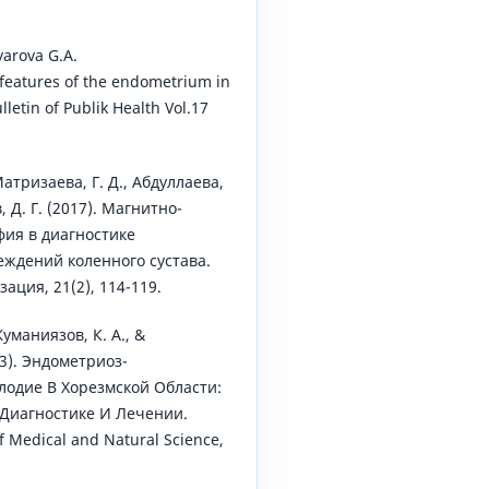
yarova G.A.
eatures of the endometrium in
letin of Publik Health Vol.17
атризаева, Г. Д., Абдуллаева,
, Д. Г. (2017). Магнитно-
ия в диагностике
ждений коленного сустава.
ация, 21(2), 114-119.
уманиязов, К. А., &
23). Эндометриоз-
лодие В Хорезмской Области:
 Диагностике И Лечении.
of Medical and Natural Science,