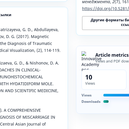
менеджмента
,
2
(7), 16
https://doi.org/10.528
сылки
Другие форматы б
ссы
atrizayeva, G. D., Abdullayeva,
v, D. G. (2017). Magnetic
the Diagnosis of Traumatic
ical Visualization, (2), 114-119.
Article metrics
Views and PDF dow
zaeva, G. D., & Nishonov, D. A.
OACHES IN CLINICAL-
10
MUNOHISTOCHEMICAL
Views
WITH HYDATIDIFORM MOLE.
N AND SCIENTIFIC MEDICINE,
Views
Downloads
24). A COMPREHENSIVE
GNOSIS OF MISCARRIAGE IN
entral Asian Journal of