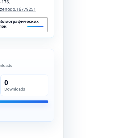
1-176.
1/zenodo.16779251
иблиографических
лок
nloads
0
Downloads