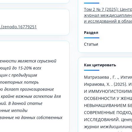
Том 2 № 7 (2025): Цен
журнал междисциплин
и исследований в обла
81/zenodo.16779251
Раздел
Статьи
нности является серьезной
Как цитировать
ющей до 15-20% всех
нщин с предыдущим
Матризаева , Г. ., Ихтия
 повторных потерь
Икрамова, Х. . (2025
о делает прогнозирование
И ИММУНОГИСТОХИМ
 крайне важным аспектом для
ОСОБЕННОСТИ У ЖЕН
ий. В данной статье
НЕВЫНАШИВАНИЕМ БЕ
енные методы
СОВРЕМЕННЫЕ ПОДХО
ованные на данных собственных
ИССЛЕДОВАНИЙ.
Цент
журнал междисциплинар