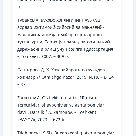
b.
Турайев Х. Бухоро хонлигининг XVI-XVII
асрлар ижтимоий-сийосий ва маьнавий-
маданий хайотида жуйбор хожаларининг
тутган урни. Тарих фанлари доктори илмий
даражасини олиш учун ёзилган диссертация.
– Тошкент, 2007. – 309 б.
Сангирова Д. Х. Хаж зийорати ва хукмдор
хожилар // Oʻtmishga nazar. 2019. №18. – B. 24
– 37.
Zamonov A. O‘zbekiston tarixi. III qism:
Temuriylar, shayboniylar va ashtarxoniylar
davri. Darslik / A. Zamonov. – Toshkent:
«BAYOΖ», 2023. – 672 b.
Tilabjonova. S.Sh. Buxoro xonligi Ashtarxoniylar