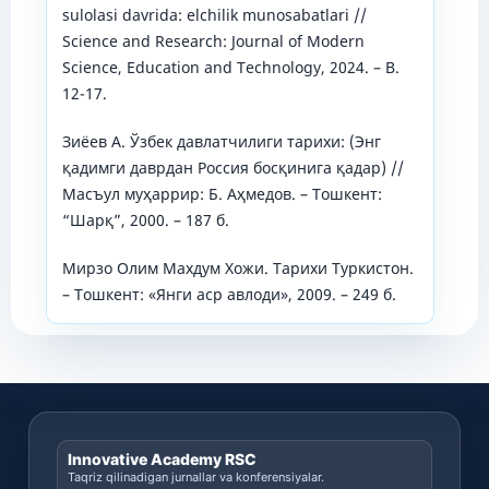
sulolasi davrida: elchilik munosabatlari //
Science and Research: Journal of Modern
Science, Education and Technology, 2024. – B.
12-17.
Зиëев А. Ўзбек давлатчилиги тарихи: (Энг
қадимги даврдан Россия босқинига қадар) //
Масъул муҳаррир: Б. Аҳмедов. – Тошкент:
“Шарқ”, 2000. – 187 б.
Мирзо Олим Махдум Хожи. Тарихи Туркистон.
– Тошкент: «Янги аср авлоди», 2009. – 249 б.
Innovative Academy RSC
Taqriz qilinadigan jurnallar va konferensiyalar.