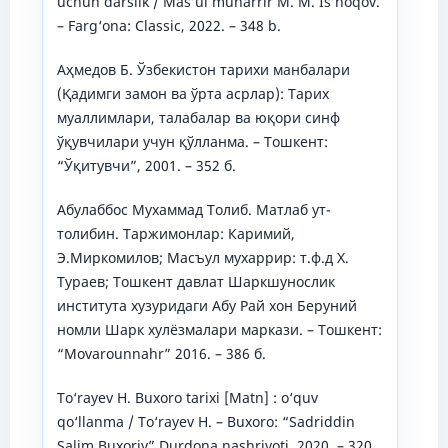
uchun darslik / Mas’ul muharrir M. M. Is’hoqov.
– Farg‘ona: Classic, 2022. – 348 b.
Аҳмедов Б. Ўзбекистон тарихи манбалари
(Қадимги замон ва ўрта асрлар): Тарих
муаллимлари, талабалар ва юқори синф
ўқувчилари учун қўлланма. – Тошкент:
“Ўқитувчи”, 2001. – 352 б.
Абулаббос Мухаммад Толиб. Матлаб ут-
толибин. Таржимонлар: Каримий,
Э.Миркомилов; Масъул мухаррир: т.ф.д Х.
Тураев; Тошкент давлат Шаркшунослик
института хузуридаги Абу Рай хон Беруний
номли Шарк хулёзмалари маркази. – Тошкент:
“Movarounnahr” 2016. – 386 б.
To‘rayev H. Buxoro tarixi [Matn] : o‘quv
qo‘llanma / To‘rayev H. – Buxoro: “Sadriddin
Salim Buxoriy” Durdona nashriyoti, 2020. – 320