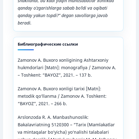
shakllandi, bu kabi yaqin munosabatlar xonlikda
qanday o‘zgarishlarga sabab bo‘ldi va oqibati
qanday yakun topdi?” degan savollarga javob
beradi.
Библиографические ссылки
Zamonov A. Buxoro xonligining Ashtarxoniy
hukmdorlari [Matn]: monografiya / Zamonov A.
– Toshkent: “BAYOZ”, 2021. – 137 b.
Zamonov A. Buxoro xonligi tarixi [Matn]:
metodik qo‘llanma / Zamonov A. Toshkent:
“BAYOZ”, 2021. – 266 b.
Arslonzoda R. A. Manbashunoslik:
Bаkаlаvriаtning 5120300 – “Tаriх (Mаmlаkаtlаr
vа mintаqаlаr bo‘yichа) yo‘nаlishi tаlаbаlаri