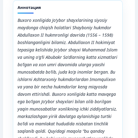
Аннотация
Buxoro xonligida Jo‘ybor shayxlarining siyosiy
maydonga chiqish holatlari Shayboniy hukmdor
Abdullaxon II hukmronligi davrida (1556 – 1598)
boshlanganligini bilamiz. Abdullaxon II hokimiyat
tepasiga kelishida Jo‘ybor shayxi Muhammad Islom
va uning o‘g‘li Abubakr Sa’dlarning katta xizmatlari
bo‘lgan va xon umri davomida ularga yaxshi
munosabatda bo‘lib, juda ko‘p inomlar bergan. Bu
ishlarni Ashtarxoniy hukmdorlardan Imomqulixon
va yana bir necha hukmdorlar keng miqyosda
davom ettirishdi. Buxoro xonligida katta mavqega
ega bo‘lgan Jo‘ybor shayxlari bilan olib borilgan
yaqin munosabatlar xonlikning ichki ziddiyatlarsiz,
markazlashgan yirik davlatga aylanishiga turtki
bo‘ldi va mamlakat hududida nisbatan tinchlik
saqlanib qoldi. Quyidagi maqola “bu qanday