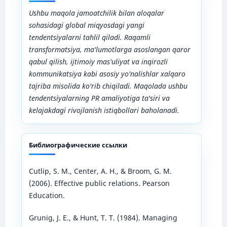
Ushbu maqola jamoatchilik bilan aloqalar
sohasidagi global miqyosdagi yangi
tendentsiyalarni tahlil qiladi. Raqamli
transformatsiya, ma'lumotlarga asoslangan qaror
qabul qilish, ijtimoiy mas'uliyat va inqirozli
kommunikatsiya kabi asosiy yo'nalishlar xalqaro
tajriba misolida ko'rib chiqiladi. Maqolada ushbu
tendentsiyalarning PR amaliyotiga ta'siri va
kelajakdagi rivojlanish istiqbollari baholanadi.
Библиографические ссылки
Cutlip, S. M., Center, A. H., & Broom, G. M.
(2006). Effective public relations. Pearson
Education.
Grunig, J. E., & Hunt, T. T. (1984). Managing