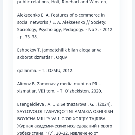
public relations. Holt, Rinehart and Winston.
Alekseenko E. A. Features of e-commerce in
social networks / E. A. Alekseenko // Society:
Sociology, Psychology, Pedagogy. - No 3. - 2012.
- p. 33–38.
Eshbekov T. Jamoatchilik bilan aloqalar va
axborot xizmatlari. Oquv
qóllanma. – T.: OzMU, 2012.
Alimov B. Zamonaviy media muhitda PR –
xizmatlar. VIII tom. – T: O'zbekiston, 2020.
Esengeldieva , A. ., & Seitnazarova , G. . (2024).
SAYLOVOLDI TASHVIQOTINI AMALGA OSHIRISH
BOʻYICHA MILLIY VA ILG’OR XORIJIY TAJRIBA.
Журнал академических исследований нового
Узбекистана, 1(7), 30–32. извлечено от