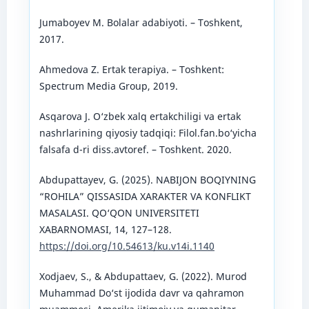
Jumаboyev M. Bolаlаr аdаbiyoti. – Toshkent,
2017.
Аhmedovа Z. Ertаk terаpiyа. – Toshkent:
Spectrum Mediа Group, 2019.
Asqarova J. O‘zbek xalq ertakchiligi va ertak
nashrlarining qiyosiy tadqiqi: Filol.fan.bo‘yicha
falsafa d-ri diss.avtoref. – Toshkent. 2020.
Abdupattayev, G. (2025). NABIJON BOQIYNING
“ROHILA” QISSASIDA XARAKTER VA KONFLIKT
MASALASI. QO‘QON UNIVERSITETI
XABARNOMASI, 14, 127–128.
https://doi.org/10.54613/ku.v14i.1140
Xodjaev, S., & Abdupattaev, G. (2022). Murod
Muhammad Do‘st ijodida davr va qahramon