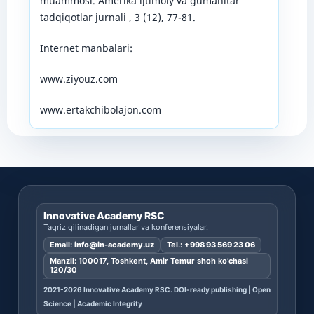
muammosi. Amerika ijtimoiy va gumanitar
tadqiqotlar jurnali , 3 (12), 77-81.
Internet manbalari:
www.ziyouz.com
www.ertakchibolajon.com
Innovative Academy RSC
Taqriz qilinadigan jurnallar va konferensiyalar.
Email:
info@in-academy.uz
Tel.:
+998 93 569 23 06
Manzil: 100017, Toshkent, Amir Temur shoh ko’chasi
120/30
2021-2026 Innovative Academy RSC. DOI-ready publishing | Open
Science | Academic Integrity