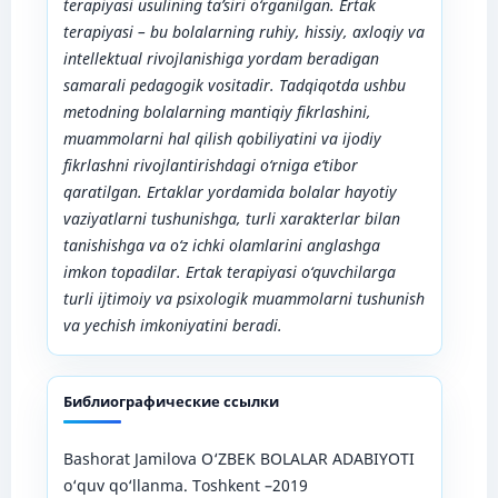
terapiyasi usulining ta’siri o‘rganilgan. Ertak
terapiyasi – bu bolalarning ruhiy, hissiy, axloqiy va
intellektual rivojlanishiga yordam beradigan
samarali pedagogik vositadir. Tadqiqotda ushbu
metodning bolalarning mantiqiy fikrlashini,
muammolarni hal qilish qobiliyatini va ijodiy
fikrlashni rivojlantirishdagi o‘rniga e’tibor
qaratilgan. Ertaklar yordamida bolalar hayotiy
vaziyatlarni tushunishga, turli xarakterlar bilan
tanishishga va o‘z ichki olamlarini anglashga
imkon topadilar. Ertak terapiyasi o‘quvchilarga
turli ijtimoiy va psixologik muammolarni tushunish
va yechish imkoniyatini beradi.
Библиографические ссылки
Bashorat Jamilova O‘ZBEK BOLALAR ADABIYOTI
o‘quv qo‘llanma. Toshkent –2019