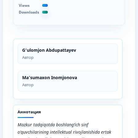
Views
Downloads
G‘ulomjon Аbdupаttаyev
Автор
Ma’sumaxon Inomjonova
Автор
Аннотация
Mazkur tadqiqotda boshlang‘ich sinf
o‘quvchilarining intellektual rivojlanishida ertak