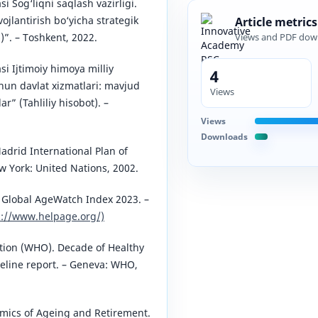
i Sog‘liqni saqlash vazirligi.
vojlantirish bo‘yicha strategik
Article metrics
6)”. – Toshkent, 2022.
Views and PDF dow
i Ijtimoiy himoya milliy
4
chun davlat xizmatlari: mavjud
Views
” (Tahliliy hisobot). –
Views
Downloads
adrid International Plan of
w York: United Nations, 2002.
 Global AgeWatch Index 2023. –
p://www.helpage.org/)
tion (WHO). Decade of Healthy
eline report. – Geneva: WHO,
mics of Ageing and Retirement.