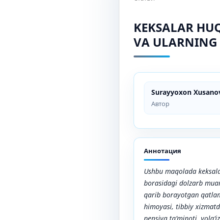
KEKSALAR HU
VA ULARNING
Surayyoxon Xusano
Автор
Аннотация
Ushbu maqolada keksala
borasidagi dolzarb muam
qarib borayotgan qatlam
himoyasi, tibbiy xizmatd
pensiya ta’minoti, yolg‘i