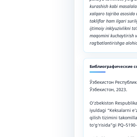
kurashish kabi masalalar
xalqaro tajriba asosid
takliflar ham ilgari sur
ijtimoiy inklyuzivlikni t
maqomini kuchaytirish va
rag‘batlantirishga alohid
Библиографические с
Ўзбекистон Республика
Ўзбекистон, 2023.
O‘zbekiston Respublika
iyuldagi “Keksalarni e’
qilish tizimini takomill
to‘g‘risida”gi PQ–5190-