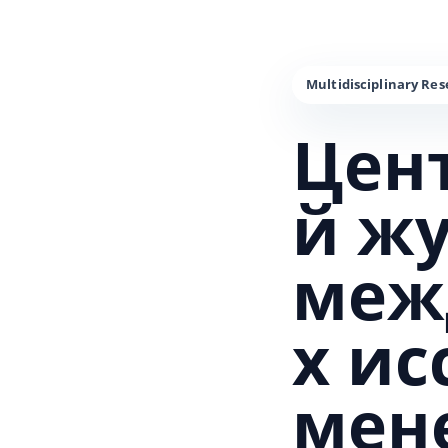
Цен
й ж
меж
х и
мен