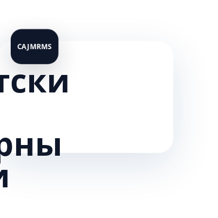
тски
рны
и