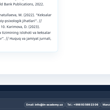
d Bank Publications, 2022.
tullaeva, M. (2022). “Keksalar
iy-psixologik jihatlari”. //
, 10. Karimova, D. (2023).
tizimining islohoti va keksalar
ar”. // Huquq va jamiyat jurnali,
Email:
info@in-academy.uz
Tel.:
+998 93 569 23 06
Manzi