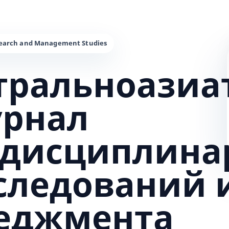
тральноазиа
урнал
дисциплина
сследований 
еджмента