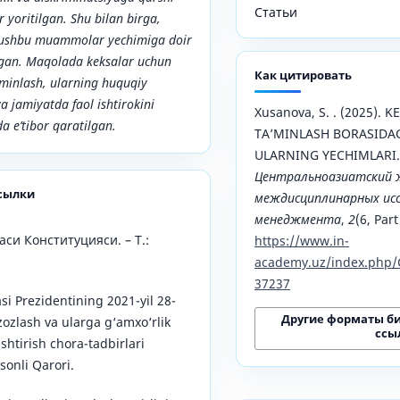
Статьи
 yoritilgan. Shu bilan birga,
a ushbu muammolar yechimiga doir
ilgan. Maqolada keksalar uchun
Как цитировать
a’minlash, ularning huquqiy
 jamiyatda faol ishtirokini
Xusanova, S. . (2025).
a e’tibor qaratilgan.
TA’MINLASH BORASID
ULARNING YECHIMLARI.
Центральноазиатский 
сылки
междисциплинарных исс
менеджмента
,
2
(6, Part
си Конституцияси. – Т.:
https://www.in-
academy.uz/index.php/
37237
si Prezidentining 2021-yil 28-
Другие форматы б
zozlash va ularga g‘amxo‘rlik
ссы
ashtirish chora-tadbirlari
sonli Qarori.