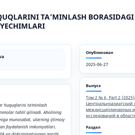
QUQLARINI TA’MINLASH BORASIDA
 YECHIMLARI
Опубликован
va
2025-06-27
Выпуск
Том 2 № 6, Part 2 (2025)
Центральноазиатский 
r huquqlarini ta’minlash
междисциплинарных и
molar tahlil qilinadi. Aholining
исследований в област
iga munosabat, ularning ijtimoiy
an foydalanish imkoniyatlari,
Раздел
zlik va diskriminatsiyaga qarshi