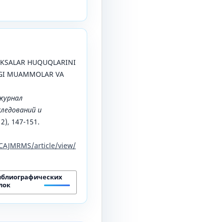
 KEKSALAR HUQUQLARINI
AGI MUAMMOLAR VA
журнал
ледований и
 2), 147-151.
CAJMRMS/article/view/
иблиографических
лок