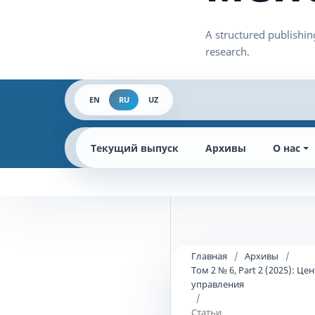
EN
RU
UZ
Текущий выпуск
Архивы
О нас
Главная
/
Архивы
/
Том 2 № 6, Part 2 (2025):
управления
/
Статьи