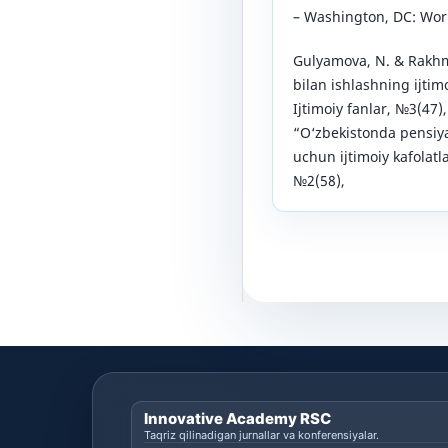
– Washington, DC: Worl
Gulyamova, N. & Rakhma
bilan ishlashning ijtimo
Ijtimoiy fanlar, №3(47)
“O‘zbekistonda pensiya 
uchun ijtimoiy kafolatl
№2(58),
Innovative Academy RSC
Taqriz qilinadigan jurnallar va konferensiyalar.