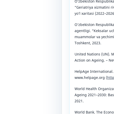
O‘zbekiston Respublikas
“Geriatriya xizmatini ri
yo‘l xaritasi (2022–202
O‘zbekiston Respublikas
agentligi. “Keksalar u
muammolar va yechimlar
Toshkent, 2023.
United Nations (UN). M
Action on Ageing. – Ne
HelpAge International.
www.helpage.org (
htt
World Health Organiza
Ageing 2021–2030: Bas
2021.
World Bank. The Econo