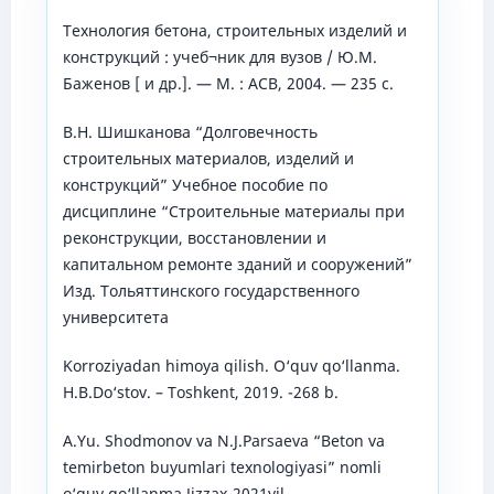
Технология бетона, строительных изделий и
конструкций : учеб¬ник для вузов / Ю.М.
Баженов [ и др.]. — М. : АСВ, 2004. — 235 с.
В.Н. Шишканова “Долговечность
строительных материалов, изделий и
конструкций” Учебное пособие по
дисциплине “Строительные материалы при
реконструкции, восстановлении и
капитальном ремонте зданий и сооружений”
Изд. Тольяттинского государственного
университета
Korroziyadan himoya qilish. O‘quv qo‘llanma.
H.B.Do‘stov. – Toshkent, 2019. -268 b.
A.Yu. Shodmonov va N.J.Parsaeva “Beton va
temirbeton buyumlari texnologiyasi” nomli
o‘quv qo‘llanma Jizzax-2021yil