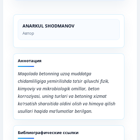
ANARKUL SHODMANOV
Автор
Аннотация
Maqolada betonning uzoq muddatga
chidamliligiga yemirilishda
ta’sir qiluvchi fizik,
kimyoviy va mikrobiologik omillar,
beton
korroziyasi, uning turlari va betoning xizmat
ko'rsatish sharoitida oldini olish va himoya qilish
usullari haqida ma'lumotlar berilgan.
Библиографические ссылки