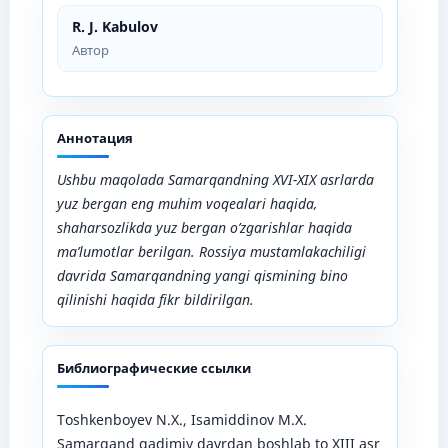
R. J. Kabulov
Автор
Аннотация
Ushbu maqolada Samarqandning XVI-XIX asrlarda
yuz bergan eng muhim voqealari haqida,
shaharsozlikda yuz bergan o’zgarishlar haqida
ma’lumotlar berilgan. Rossiya mustamlakachiligi
davrida Samarqandning yangi qismining bino
qilinishi haqida fikr bildirilgan.
Библиографические ссылки
Toshkenboyev N.X., Isamiddinov M.X.
Samarqand qadimiy davrdan boshlab to XIII asr