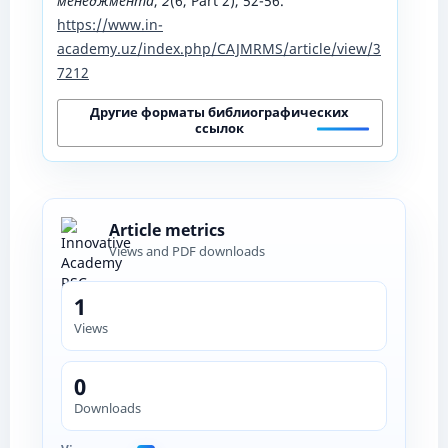
менеджмента
,
2
(6, Part 2), 52-56.
https://www.in-
academy.uz/index.php/CAJMRMS/article/view/3
7212
Другие форматы библиографических
ссылок
Article metrics
Views and PDF downloads
1
Views
0
Downloads