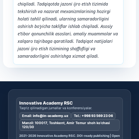
chiqiladi. Tadqiqotda jazoni ijro etish tizimida
tekshirish va nazorat mexanizmlarining hozirgi
holati tahlil qilinadi, ularning samaradorligini
oshirish bo‘yicha takliflar ishlab chiqiladi. Asosiy
e’tibor qonunchilik asoslari, amaliy muammolar va
xalqaro tajribaga qaratiladi. Tadqiqot natijalari
jazoni ijro etish tizimining shaffofligi va
samaradorligini oshirishga xizmat qiladi.
Innovative Academy RSC
Taqriz qilinadigan jurnallar va konferensiyalar.
Email:
info@in-academy.uz
Tel.:
+998 93 569 23 06
Manzil: 100017, Toshkent, Amir Temur shoh ko’chasi
120/30
2021-2026 Innovative Academy RSC. DOI-ready publishing | Open