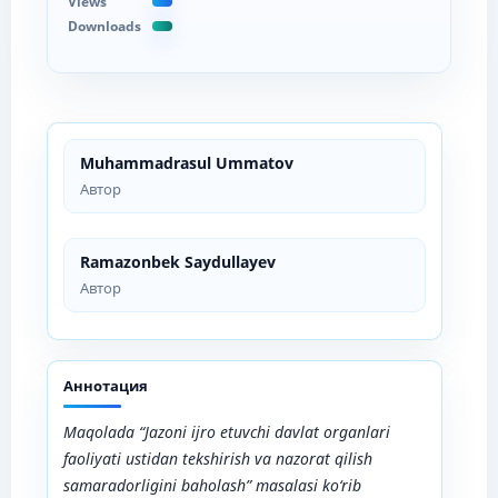
Views
Downloads
Muhammadrasul Ummatov
Автор
Ramazonbek Saydullayev
Автор
Аннотация
Maqolada “Jazoni ijro etuvchi davlat organlari
faoliyati ustidan tekshirish va nazorat qilish
samaradorligini baholash” masalasi ko‘rib