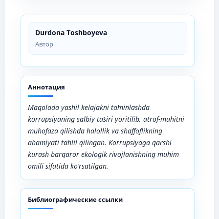
Durdona Toshboyeva
Автор
Аннотация
Maqolada yashil kelajakni taʼminlashda
korrupsiyaning salbiy taʼsiri yoritilib, atrof-muhitni
muhofaza qilishda halollik va shaffoflikning
ahamiyati tahlil qilingan. Korrupsiyaga qarshi
kurash barqaror ekologik rivojlanishning muhim
omili sifatida ko‘rsatilgan.
Библиографические ссылки