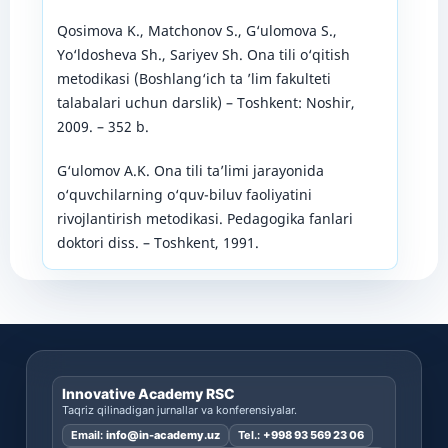
Qosimova K., Matchonov S., G‘ulomova S.,
Yo‘ldosheva Sh., Sariyev Sh. Ona tili o‘qitish
metodikasi (Boshlang‘ich ta ’lim fakulteti
talabalari uchun darslik) – Тoshkent: Noshir,
2009. – 352 b.
G‘ulomov A.K. Ona tili ta’limi jarayonida
o‘quvchilarning o‘quv-biluv faoliyatini
rivojlantirish metodikasi. Pedagogika fanlari
doktori diss. – Toshkent, 1991.
Innovative Academy RSC
Taqriz qilinadigan jurnallar va konferensiyalar.
Email:
info@in-academy.uz
Tel.:
+998 93 569 23 06