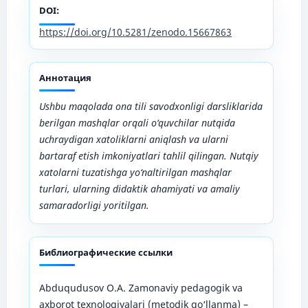
DOI:
https://doi.org/10.5281/zenodo.15667863
Аннотация
Ushbu maqolada ona tili savodxonligi darsliklarida
berilgan mashqlar orqali o‘quvchilar nutqida
uchraydigan xatoliklarni aniqlash va ularni
bartaraf etish imkoniyatlari tahlil qilingan. Nutqiy
xatolarni tuzatishga yo‘naltirilgan mashqlar
turlari, ularning didaktik ahamiyati va amaliy
samaradorligi yoritilgan.
Библиографические ссылки
Abduqudusov O.A. Zamonaviy pеdagogik va
axborot tеxnologiyalari (metodik qo‘llanma) –