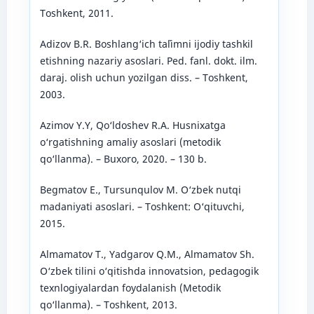
Toshkеnt, 2011.
Adizov B.R. Boshlang‘ich ta`limni ijodiy tashkil
etishning nazariy asoslari. Ped. fanl. dokt. ilm.
daraj. olish uchun yozilgan diss. – Toshkent,
2003.
Azimov Y.Y, Qo‘ldoshev R.A. Husnixatga
o‘rgatishning amaliy asoslari (metodik
qo‘llanma). – Buxoro, 2020. – 130 b.
Begmatov E., Tursunqulov M. O‘zbek nutqi
madaniyati asoslari. – Toshkent: O‘qituvchi,
2015.
Almamatov T., Yadgarov Q.M., Almamatov Sh.
O‘zbek tilini o‘qitishda innovatsion, pedagogik
texnlogiyalardan foydalanish (Metodik
qo‘llanma). – Toshkent, 2013.