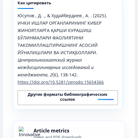
Как цитировать
Юсупов , Д. ., & Худайбердиев , А. . (2025).
ИЧКИ ИШЛАР ОРГАНЛАРИНИНГ КИБЕР
ЖИНОЯТЛАРГА ҚАРШИ КУРАШИШ
БЎЛИНМАЛАРИ ФАОЛИЯТИНИ
ТАКОМИЛЛАШТИРИШНИНГ АСОСИЙ
ЙЎНАЛИШЛАРИ ВА ИСТИҚБОЛЛАРИ.
Центральноазиатский журнал
междисциплинарных исследований и
менеджмента
,
2
(6), 138-142.
https://doi.org/10.5281/zenodo.15654366
Другие форматы библиографических
ссылок
Article metrics
Views and PDF downloads