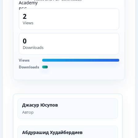
2
Views
0
Downloads
Views
Downloads
Джасур Юсупов
Автор
Абдурашид Худайбердиев