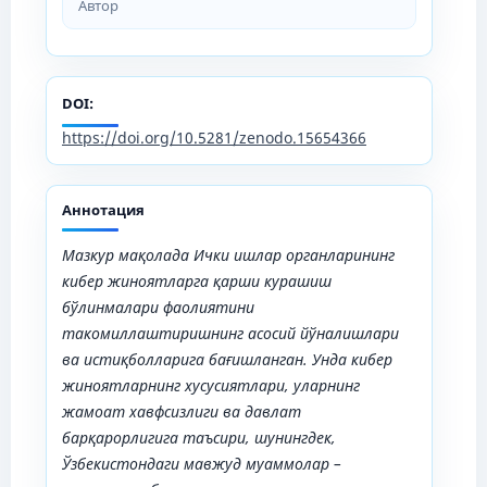
Автор
DOI:
https://doi.org/10.5281/zenodo.15654366
Аннотация
Мазкур мақолада Ички ишлар органларининг
кибер жиноятларга қарши курашиш
бўлинмалари фаолиятини
такомиллаштиришнинг асосий йўналишлари
ва истиқболларига бағишланган. Унда кибер
жиноятларнинг хусусиятлари, уларнинг
жамоат хавфсизлиги ва давлат
барқарорлигига таъсири, шунингдек,
Ўзбекистондаги мавжуд муаммолар –