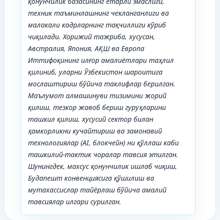
қонунчилик базасининг етарли эмаслиги,
техник таъминлашнинг чекланганлиги ва
малакали кадрларнинг тақчиллиги кўриб
чиқилади. Хорижий тажриба, хусусан,
Австралия, Япония, АҚШ ва Европа
Иттифоқининг илғор амалиётлари таҳлил
қилиниб, уларни Ўзбекистон шароитига
мослаштириш бўйича таклифлар берилган.
Маълумот алмашинуви тизимини жорий
қилиш, тезкор жавоб бериш гуруҳларини
ташкил қилиш, хусусий сектор билан
ҳамкорликни кучайтириш ва замонавий
технологиялар (AI, блокчейн) ни қўллаш каби
ташкилий-тактик чоралар тавсия этилган.
Шунингдек, махсус қонунчилик ишлаб чиқиш,
Будапешт конвенциясига қўшилиш ва
мутахассислар тайёрлаш бўйича амалий
тавсиялар илгари сурилган.