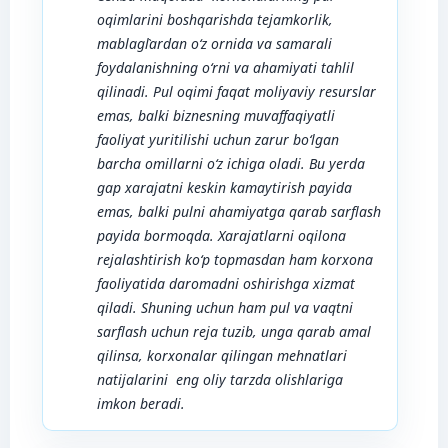
oqimlarin
i boshqarishda tejamkorlik,
mablag`lardan o‘z ornida va samarali
foydalanishning
o‘rni va ahamiyati tahlil
qilinadi.
Pul oqimi
faqat moliyaviy resurslar
emas, balki biznesning muvaffaqiyatli
faoliyat yuritilishi uchun zarur bo‘lgan
barcha omillarni o‘z ichiga oladi.
Bu
y
erda
gap xarajatni keskin kamaytirish payida
emas, balki pulni ahamiyatga qarab sarflash
payida bormoqda. Xarajatlarni oqilona
rejalashtirish ko‘p topmasdan ham korxona
faoliyatida daromadni oshirishga xizmat
qiladi. Shuning uchun ham pul va vaqtni
sarflash uchun reja tuzib, unga qarab amal
qilinsa, korxonalar qilingan mehnatlari
natijalarini eng oliy tarzda olishlariga
imkon beradi.