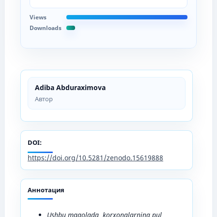
Views
Downloads
Adiba Abduraximova
Автор
DOI:
https://doi.org/10.5281/zenodo.15619888
Аннотация
Ushbu maqolada
korxonalarning p
ul