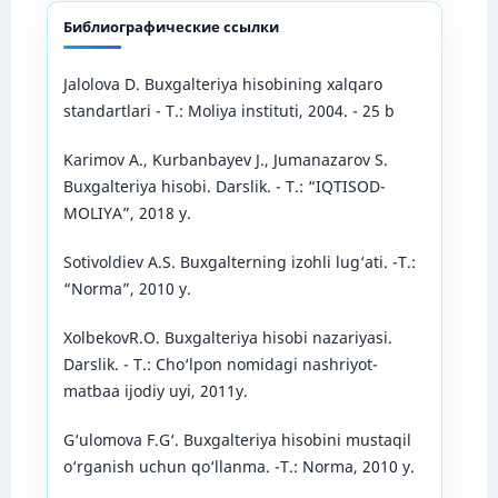
Библиографические ссылки
Jalolova D. Buxgalteriya hisobining xalqaro
standartlari - T.: Moliya instituti, 2004. - 25 b
Kаrimоv A., Kurbanbayev J., Jumanazarov S.
Buxgalteriya hisobi. Darslik. - T.: “IQTISOD-
MOLIYA”, 2018 y.
Sоtivоldiеv A.S. Buxgаltеrning izоhli lug‘аti. -T.:
“Norma”, 2010 y.
XolbekovR.O. Buxgalteriya hisobi nazariyasi.
Darslik. - T.: Cho‘lpon nomidagi nashriyot-
matbaa ijodiy uyi, 2011y.
G‘ulоmоvа F.G‘. Buxgаltеriyа hisоbini mustаqil
о‘rgаnish uchun qо‘llаnmа. -T.: Norma, 2010 y.