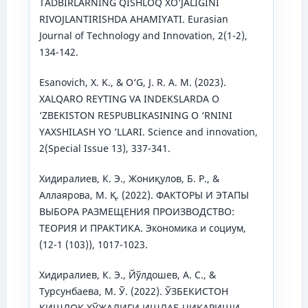
TADBIRLARNING QISHLOQ XO’JALIGINI
RIVOJLANTIRISHDA AHAMIYATI. Eurasian
Journal of Technology and Innovation, 2(1-2),
134-142.
Esanovich, X. K., & O‘G, J. R. A. M. (2023).
XALQARO REYTING VA INDEKSLARDA O
‘ZBEKISTON RESPUBLIKASINING O ‘RNINI
YAXSHILASH YO ‘LLARI. Science and innovation,
2(Special Issue 13), 337-341.
Хидиралиев, К. Э., Жониқулов, Б. Р., &
Аллаярова, М. Қ. (2022). ФАКТОРЫ И ЭТАПЫ
ВЫБОРА РАЗМЕЩЕНИЯ ПРОИЗВОДСТВО:
ТЕОРИЯ И ПРАКТИКА. Экономика и социум,
(12-1 (103)), 1017-1023.
Хидиралиев, К. Э., Йўлдошев, А. С., &
Турсунбаева, М. Ў. (2022). ЎЗБЕКИСТОН
ҚИШЛОҚ ХЎЖАЛИГИ ИШЛАБ ЧИҚАРИШИ