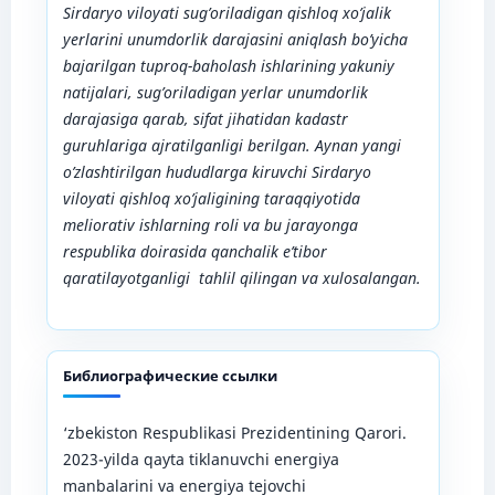
Sirdaryo viloyati sug’oriladigan qishloq xo’jalik
yerlarini unumdorlik darajasini aniqlash bo’yicha
bajarilgan tuproq-baholash ishlarining yakuniy
natijalari, sug’oriladigan yerlar unumdorlik
darajasiga qarab, sifat jihatidan kadastr
guruhlariga ajratilganligi berilgan. Aynan yangi
o’zlashtirilgan hududlarga kiruvchi Sirdaryo
viloyati qishloq xo’jaligining taraqqiyotida
meliorativ ishlarning roli va bu jarayonga
respublika doirasida qanchalik e’tibor
qaratilayotganligi tahlil qilingan va xulosalangan.
Библиографические ссылки
‘zbekiston Respublikasi Prezidentining Qarori.
2023-yilda qayta tiklanuvchi energiya
manbalarini va energiya tejovchi