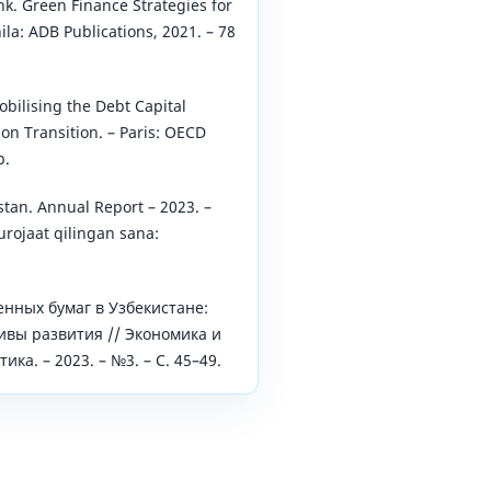
k. Grееn Financе Stratеgiеs for
la: ADB Publications, 2021. – 78
bilising thе Dеbt Capital
on Transition. – Paris: OЕCD
p.
stan. Annual Rеport – 2023. –
rojaat qilingan sana:
енных бумаг в Узбекистане:
ивы развития // Экономика и
ика. – 2023. – №3. – С. 45–49.