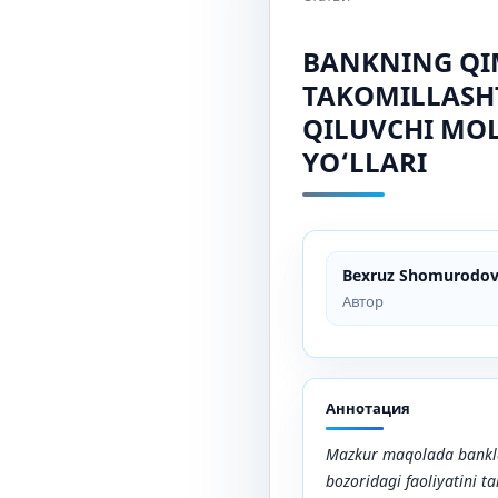
BANKNING QI
TAKOMILLASHT
QILUVCHI MOL
YO‘LLARI
Bexruz Shomurodo
Автор
Аннотация
Mazkur maqolada bankla
bozoridagi faoliyatini t