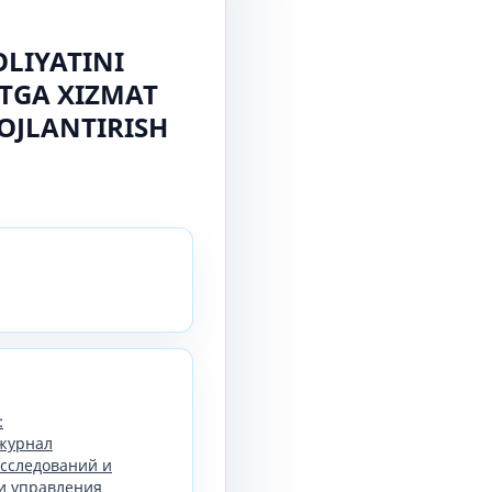
LIYATINI
OTGA XIZMAT
OJLANTIRISH
:
журнал
сследований и
и управления