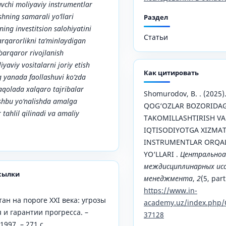
uvchi moliyaviy instrumеntlar
ishning samarali yo‘llari
Раздел
ning invеstitsion salohiyatini
Статьи
arqarorlikni ta’minlaydigan
“barqaror rivojlanish
iyaviy vositalarni joriy еtish
Как цитировать
g yanada faollashuvi ko‘zda
aqolada xalqaro tajribalar
Shomurodov, B. . (202
shbu yo‘nalishda amalga
QOG‘OZLAR BOZORIDAGI
 tahlil qilinadi va amaliy
TAKOMILLASHTIRISH VA
IQTISODIYOTGA XIZMAT
INSTRUMENTLAR ORQALI
YO‘LLARI .
Центральноа
междисциплинарных исс
сылки
менеджмента
,
2
(5, part
https://www.in-
ан на пороге XXI века: угрозы
academy.uz/index.php/
 и гарантии прогресса. –
37128
997. – 271 с.