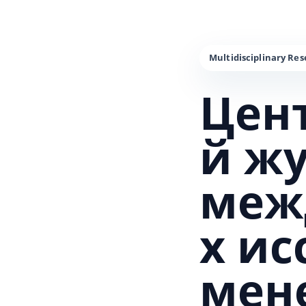
Цен
й ж
меж
х и
мен