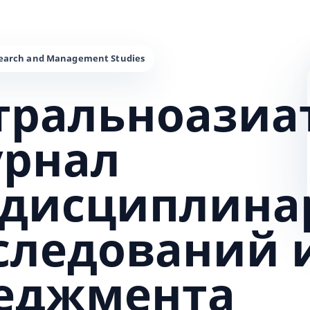
тральноазиа
урнал
дисциплина
сследований 
еджмента