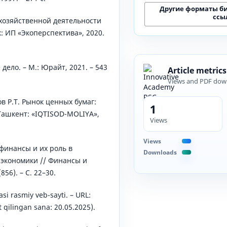
Другие форматы б
ссы
 хозяйственной деятельности
: ИП «Экоперспектива», 2020.
 дело. – М.: Юрайт, 2021. – 543
Article metrics
Views and PDF dow
в Р.Т. Рынок ценных бумаг:
1
 Ташкент: «IQTISOD-MOLIYA»,
Views
Views
 финансы и их роль в
Downloads
 экономики // Финансы и
856). – С. 22–30.
asi rasmiy vеb-sayti. – URL:
 qilingan sana: 20.05.2025).