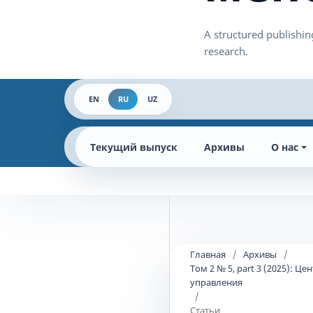
EN
RU
UZ
Текущий выпуск
Архивы
О нас
Главная
/
Архивы
/
Том 2 № 5, part 3 (2025):
управления
/
Статьи