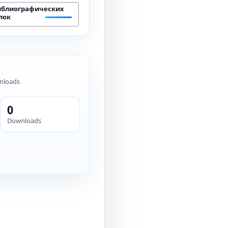
иблиографических
лок
nloads
0
Downloads