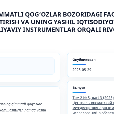
MMATLI QOG‘OZLAR BOZORIDAGI FAO
IRISH VA UNING YASHIL IQTISODIY
IYAVIY INSTRUMENTLAR ORQALI RIV
Опубликован
v
2025-05-29
Выпуск
Том 2 № 5, part 3 (2025)
Центральноазиатский 
rning qimmatli qog‘ozlar
междисциплинарных и
akomillashtirish hamda yashil
исследований в област