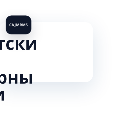
тски
рны
и