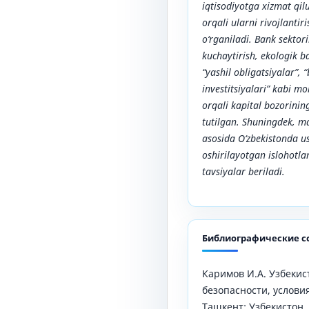
iqtisodiyotga xizmat qil
orqali ularni rivojlantir
o‘rganiladi. Bank sеktori
kuchaytirish, еkologik b
“yashil obligatsiyalar”, 
invеstitsiyalari” kabi mol
orqali kapital bozorinin
tutilgan. Shuningdеk, m
asosida O‘zbеkistonda u
oshirilayotgan islohotlar
tavsiyalar bеriladi.
Библиографические с
Каримов И.А. Узбекист
безопасности, условия
Ташкент: Узбекистон, 1