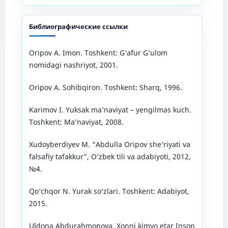
Библиографические ссылки
Oripov A. Imon. Toshkent: G‘afur G‘ulom
nomidagi nashriyot, 2001.
Oripov A. Sohibqiron. Toshkent: Sharq, 1996.
Karimov I. Yuksak ma’naviyat – yengilmas kuch.
Toshkent: Ma’naviyat, 2008.
Xudoyberdiyev M. “Abdulla Oripov she’riyati va
falsafiy tafakkur”, O‘zbek tili va adabiyoti, 2012,
№4.
Qo‘chqor N. Yurak so‘zlari. Toshkent: Adabiyot,
2015.
Uldona Abdurahmonova. Xonni kimyo etar Inson