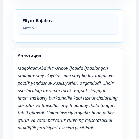
Eliyor Rajabov
Автор
Аннотация
Maqolada Abdulla Oripov ijodida ifodalangan
umuminsoniy g‘oyalar, ularning badiiy talqini va
poetik yondashuv xususiyatlari o‘rganiladi. Shoir
asarlaridagi insonparvarlik, ezgulik, haqiqat,
imon, ma’naviy barkamollik kabi tushunchalarning
obrazlar va timsollar orqali qanday ifoda topgani
tahlil qilinadi. Umuminsoniy g‘oyalar bilan milliy
g‘urur va vatanparvarlik ruhining mushtarakligi
mualliflik pozitsiyasi asosida yoritiladi.