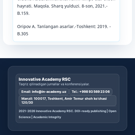
hayrati. Maqola. Sharq yulduzi. 8-son, 2021.-
B.159.
Oripov A. Tanlangan asarlar.-Toshkent: 2019. -
B.305
Innovative Academy RSC
Taqriz qilinadigan jurnallar va konferensiyalar.
Email:
info@in-academy.uz
Tel.:
+998 93 569 23 06
Manzil: 100017, Toshkent, Amir Temur shoh ko’chasi
120/30
2021-2026 Innovative Academy RSC. DOI-ready publishing | Open
Science | Academic Integrity