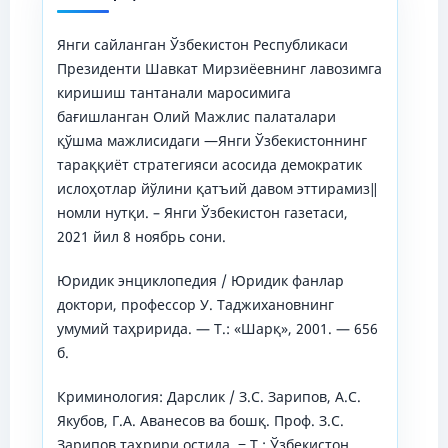
Янги сайланган Ўзбекистон Республикаси
Президенти Шавкат Мирзиёевнинг лавозимга
киришиш тантанали маросимига
бағишланган Олий Мажлис палаталари
қўшма мажлисидаги ―Янги Ўзбекистоннинг
тараққиёт стратегияси асосида демократик
ислоҳотлар йўлини қатъий давом эттирамиз‖
номли нутқи. – Янги Ўзбекистон газетаси,
2021 йил 8 ноябрь сони.
Юридик энциклопедия / Юридик фанлар
доктори, профессор У. Таджихановнинг
умумий таҳририда. — Т.: «Шарқ», 2001. — 656
б.
Криминология: Дарслик / З.С. Зарипов, А.С.
Якубов, Г.А. Аванесов ва бошқ. Проф. З.С.
Зарипов таҳрири остида. ‒ Т.: Ўзбекистон