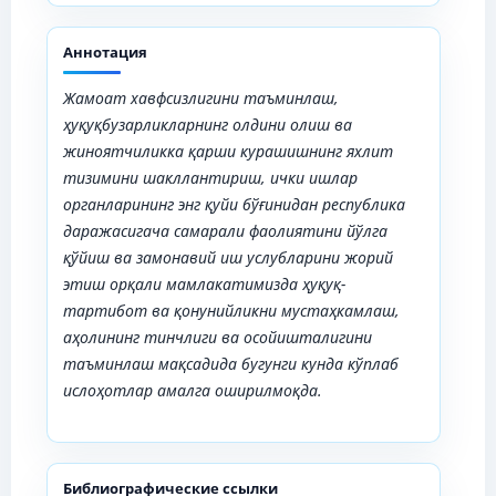
Аннотация
Жамоат хавфсизлигини таъминлаш,
ҳуқуқбузарликларнинг олдини олиш ва
жиноятчиликка қарши курашишнинг яхлит
тизимини шакллантириш, ички ишлар
органларининг энг қуйи бўғинидан республика
даражасигача самарали фаолиятини йўлга
қўйиш ва замонавий иш услубларини жорий
этиш орқали мамлакатимизда ҳуқуқ-
тартибот ва қонунийликни мустаҳкамлаш,
аҳолининг тинчлиги ва осойишталигини
таъминлаш мақсадида бугунги кунда кўплаб
ислоҳотлар амалга оширилмоқда.
Библиографические ссылки