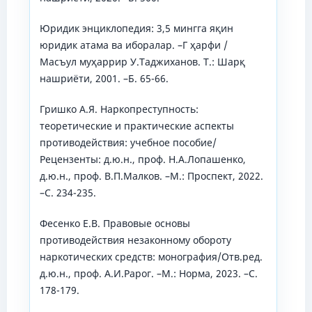
Юридик энциклопедия: 3,5 мингга яқин
юридик атама ва иборалар. –Г ҳарфи /
Масъул муҳаррир У.Таджиханов. Т.: Шарқ
нашриёти, 2001. –Б. 65-66.
Гришко А.Я. Наркопреступность:
теоретические и практические аспекты
противодействия: учебное пособие/
Рецензенты: д.ю.н., проф. Н.А.Лопашенко,
д.ю.н., проф. В.П.Малков. –М.: Проспект, 2022.
–С. 234-235.
Фесенко Е.В. Правовые основы
противодействия незаконному обороту
наркотических средств: монография/Отв.ред.
д.ю.н., проф. А.И.Рарог. –М.: Норма, 2023. –С.
178-179.