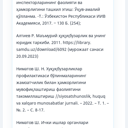
инспекторларининг фаолияти ва
ҳамкорлигини ташкил этиш: Ўқув-амалий
қўлланма. -Т.: Ўзбекистон Республикаси ИИВ
Академияси, 2017. ‒ 130 Б. (254);
Алтиев Р. Маъмурий ҳуқуқбузарлик ва унинг
юридик таркиби. 2011. https://library.
samdu.uz/download/6092 (мурожаат санаси
20.09.2023)
Ниматов Ш. Н. Хуқуқбузарликлар
профилактикаси бўлинмаларининг
жамоатчилик билан ҳамкорлигини
мувофиқлаштириш фаолиятини
такомиллаштириш //siyosatshunoslik, huquq
va xalqaro munosabatlar jurnali. – 2022. – Т. 1. –
№. 2. – С. 8-17.
Ниматов Ш. Ички ишлар органлари