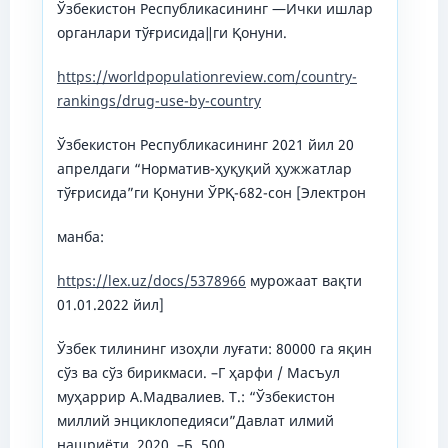
Ўзбекистон Республикасининг ―Ички ишлар
органлари тўғрисида‖ги Қонуни.
https://worldpopulationreview.com/country-
rankings/drug-use-by-country
Ўзбекистон Республикасининг 2021 йил 20
апрелдаги “Норматив-ҳуқуқий ҳужжатлар
тўғрисида”ги Қонуни ЎРҚ-682-сон [Электрон
манба:
https://lex.uz/docs/5378966
мурожаат вақти
01.01.2022 йил]
Ўзбек тилининг изоҳли луғати: 80000 га яқин
сўз ва сўз бирикмаси. –Г ҳарфи / Масъул
муҳаррир А.Мадвалиев. Т.: “Ўзбекистон
миллий энциклопедияси”Давлат илмий
нашриёти, 2020. –Б. 500.