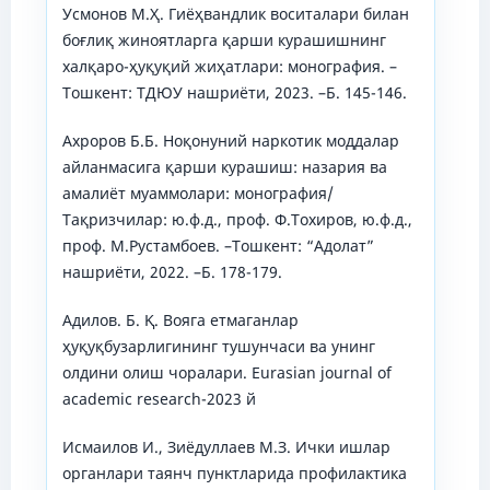
Усмонов М.Ҳ. Гиёҳвандлик воситалари билан
боғлиқ жиноятларга қарши курашишнинг
халқаро-ҳуқуқий жиҳатлари: монография. –
Тошкент: ТДЮУ нашриёти, 2023. –Б. 145-146.
Ахроров Б.Б. Ноқонуний наркотик моддалар
айланмасига қарши курашиш: назария ва
амалиёт муаммолари: монография/
Тақризчилар: ю.ф.д., проф. Ф.Тохиров, ю.ф.д.,
проф. М.Рустамбоев. –Тошкент: “Адолат”
нашриёти, 2022. –Б. 178-179.
Адилов. Б. Қ. Вояга етмаганлар
ҳуқуқбузарлигининг тушунчаси ва унинг
олдини олиш чоралари. Eurasian journal of
academic research-2023 й
Исмаилов И., Зиёдуллаев М.З. Ички ишлар
органлари таянч пунктларида профилактика