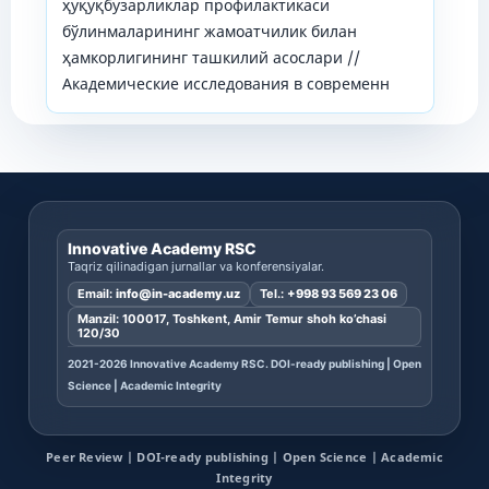
ҳуқуқбузарликлар профилактикаси
бўлинмаларининг жамоатчилик билан
ҳамкорлигининг ташкилий асослари //
Академические исследования в современн
Innovative Academy RSC
Taqriz qilinadigan jurnallar va konferensiyalar.
Email:
info@in-academy.uz
Tel.:
+998 93 569 23 06
Manzil: 100017, Toshkent, Amir Temur shoh ko’chasi
120/30
2021-2026 Innovative Academy RSC. DOI-ready publishing | Open
Science | Academic Integrity