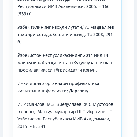
Республикаси ИИВ Академияси, 2006. ‒ 166
(539) б.
Ўзбек тилининг изоҳли луғати/ А. Мадвалиев
таҳрири остида.Бешинчи жилд. Т.: 2008, 291-
б.
Ўзбекистон Республикасининг 2014 йил 14
май куни қабул қилинган«Ҳуқуқбузарликлар
профилактикаси тўғрисида»ги қонун.
Ички ишлар органлари профилактика
хизматининг фаолияти: Дарслик/
И. Исмаилов, М.З. Зиёдуллаев, Ж.С.Мухторов
ва бошқ. Масъул муҳаррир Ш.Т.Икрамов. –Т.:
Ўзбекистон Республикаси ИИВ Академияси,
2015. – Б. 531