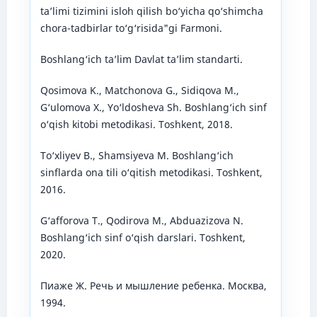
ta’limi tizimini isloh qilish bo‘yicha qo‘shimcha
chora-tadbirlar to‘g‘risida"gi Farmoni.
Boshlang‘ich ta’lim Davlat ta’lim standarti.
Qosimova K., Matchonova G., Sidiqova M.,
G‘ulomova X., Yo‘ldosheva Sh. Boshlang‘ich sinf
o‘qish kitobi metodikasi. Toshkent, 2018.
To‘xliyev B., Shamsiyeva M. Boshlang‘ich
sinflarda ona tili o‘qitish metodikasi. Toshkent,
2016.
G‘afforova T., Qodirova M., Abduazizova N.
Boshlang‘ich sinf o‘qish darslari. Toshkent,
2020.
Пиаже Ж. Речь и мышление ребенка. Москва,
1994.