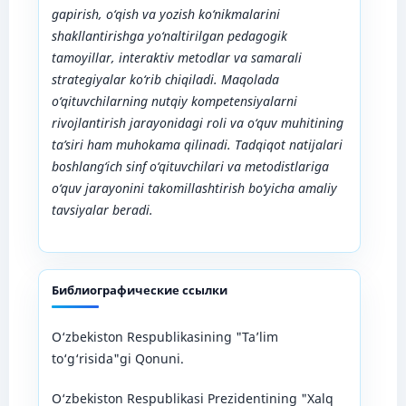
gapirish, o‘qish va yozish ko‘nikmalarini
shakllantirishga yo‘naltirilgan pedagogik
tamoyillar, interaktiv metodlar va samarali
strategiyalar ko‘rib chiqiladi. Maqolada
o‘qituvchilarning nutqiy kompetensiyalarni
rivojlantirish jarayonidagi roli va o‘quv muhitining
ta’siri ham muhokama qilinadi. Tadqiqot natijalari
boshlang‘ich sinf o‘qituvchilari va metodistlariga
o‘quv jarayonini takomillashtirish bo‘yicha amaliy
tavsiyalar beradi.
Библиографические ссылки
O‘zbekiston Respublikasining "Ta’lim
to‘g‘risida"gi Qonuni.
O‘zbekiston Respublikasi Prezidentining "Xalq