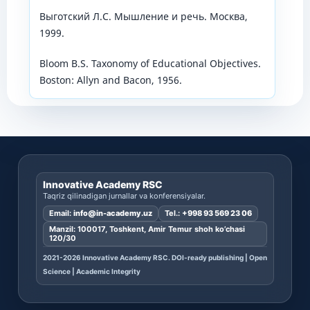
Выготский Л.С. Мышление и речь. Москва,
1999.
Bloom B.S. Taxonomy of Educational Objectives.
Boston: Allyn and Bacon, 1956.
Innovative Academy RSC
Taqriz qilinadigan jurnallar va konferensiyalar.
Email:
info@in-academy.uz
Tel.:
+998 93 569 23 06
Manzil: 100017, Toshkent, Amir Temur shoh ko’chasi
120/30
2021-2026 Innovative Academy RSC. DOI-ready publishing | Open
Science | Academic Integrity