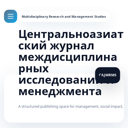
Центральноазиат
ский журнал
междисциплина
рных
исследований и
менеджмента