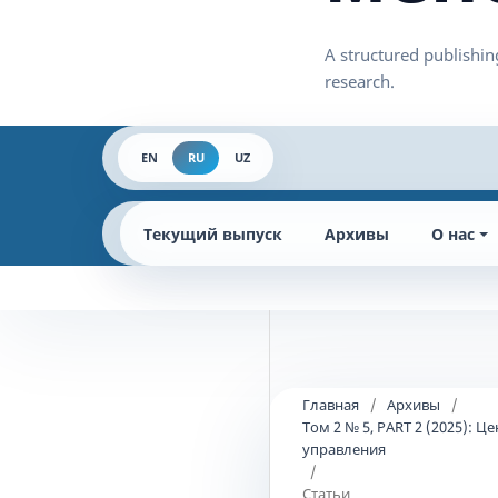
EN
RU
UZ
Текущий выпуск
Архивы
О нас
Главная
/
Архивы
/
Том 2 № 5, PART 2 (2025):
управления
/
Статьи