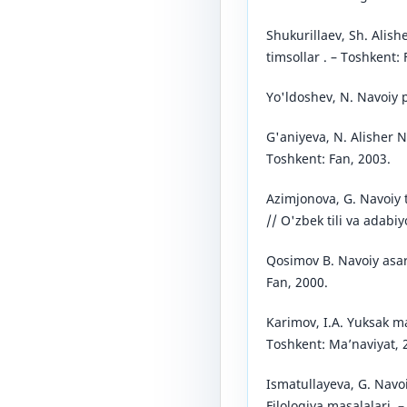
Shukurillaev, Sh. Alish
timsollar . – Toshkent: 
Yo'ldoshev, N. Navoiy p
G'aniyeva, N. Alisher 
Toshkent: Fan, 2003.
Azimjonova, G. Navoiy t
// O'zbek tili va adabiy
Qosimov B. Navoiy asarl
Fan, 2000.
Karimov, I.A. Yuksak m
Toshkent: Ma’naviyat, 
Ismatullayeva, G. Navoi
Filologiya masalalari. 