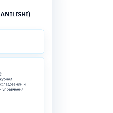
ANILISHI)
):
журнал
сследований и
и управления