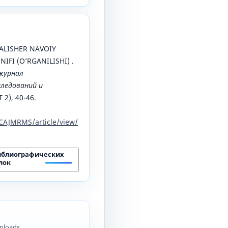
. ALISHER NAVOIY
IFI (O’RGANILISHI) .
журнал
ледований и
T 2), 40-46.
CAJMRMS/article/view/
иблиографических
лок
nloads