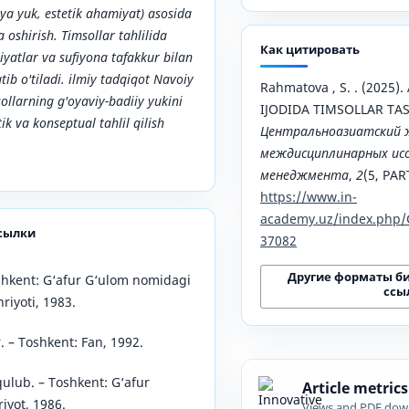
ya yuk, estetik ahamiyat) asosida
 oshirish. Timsollar tahlilida
Как цитировать
riyatlar va sufiyona tafakkur bilan
atib o'tiladi. ilmiy tadqiqot Navoiy
Rahmatova , S. . (2025)
ollarning g'oyaviy-badiiy yukini
IJODIDA TIMSOLLAR TASN
ik va konseptual tahlil qilish
Центральноазиатский 
междисциплинарных исс
менеджмента
,
2
(5, PAR
https://www.in-
academy.uz/index.php/
сылки
37082
Другие форматы б
shkent: G‘afur G‘ulom nomidagi
ссы
riyoti, 1983.
r. – Toshkent: Fan, 1992.
ulub. – Toshkent: G‘afur
Article metrics
iyot, 1986.
Views and PDF dow