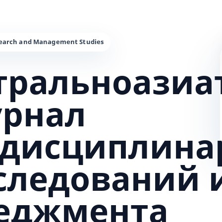
тральноазиа
урнал
дисциплина
сследований 
еджмента