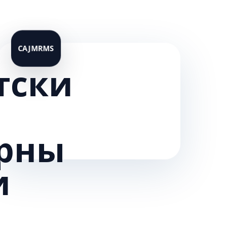
тски
рны
и