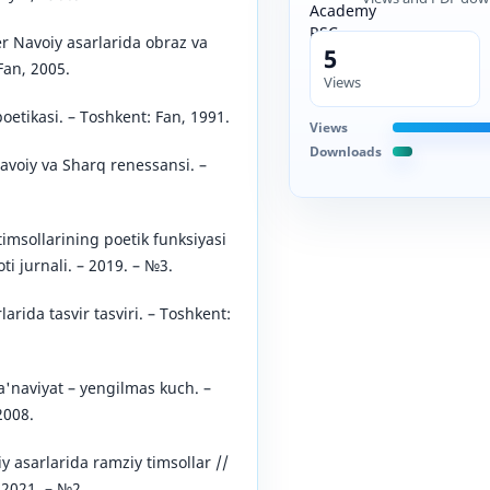
er Navoiy asarlarida obraz va
5
Fan, 2005.
Views
oetikasi. – Toshkent: Fan, 1991.
Views
Downloads
Navoiy va Sharq renessansi. –
imsollarining poetik funksiyasi
oti jurnali. – 2019. – №3.
arida tasvir tasviri. – Toshkent:
a'naviyat – yengilmas kuch. –
2008.
y asarlarida ramziy timsollar //
– 2021. – №2.