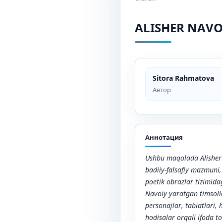
ALISHER NAVOI
Sitora Rahmatova
Автор
Аннотация
Ushbu maqolada Alisher 
badiiy-falsafiy mazmuni,
poetik obrazlar tizimidag
Navoiy yaratgan timsolla
personajlar, tabiatlari,
hodisalar orqali ifoda t