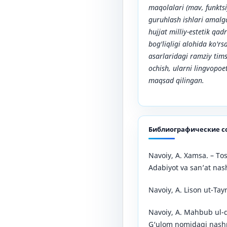
maqolalari (mav, funktsi
guruhlash ishlari amalga
hujjat milliy-estetik qad
bog'liqligi alohida ko'rs
asarlaridagi ramziy tims
ochish, ularni lingvopoet
maqsad qilingan.
Библиографические с
Navoiy, A. Xamsa. – To
Adabiyot va san’at nash
Navoiy, A. Lison ut-Tay
Navoiy, A. Mahbub ul-q
G‘ulom nomidagi nashr