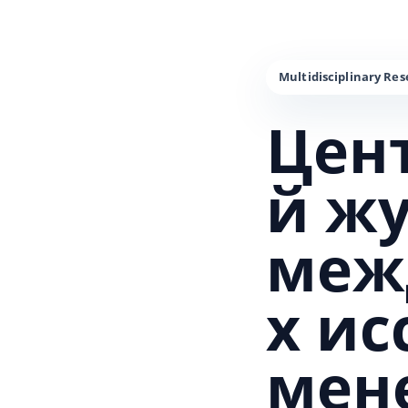
Цен
й ж
меж
х и
мен