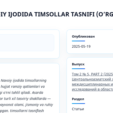
Y IJODIDA TIMSOLLAR TASNIFI (O’RG
Опубликован
2025-05-19
Выпуск
Том 2 № 5, PART 2 (2025
Центральноазиатский 
Navoiy ijodida timsollarning
междисциплинарных и
 hujjat ramziy qatlamlari va
исследований в област
i o'rni tahlil qiladi. Asarda
r turli xil tasviriy shakllarda —
Раздел
 hayvonot olami, jismoniy va ruhiy
Статьи
opgan. timsollarni tasniflash