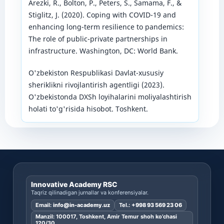
Arezki, R., Bolton, P., Peters, S., Samama, F., &
Stiglitz, J. (2020). Coping with COVID-19 and
enhancing long-term resilience to pandemics:
The role of public-private partnerships in
infrastructure. Washington, DC: World Bank.
O'zbekiston Respublikasi Davlat-xususiy
sheriklikni rivojlantirish agentligi (2023).
O'zbekistonda DXSh loyihalarini moliyalashtirish
holati to'g'risida hisobot. Toshkent.
Innovative Academy RSC
Taqriz qilinadigan jurnallar va konferensiyalar.
Email:
info@in-academy.uz
Tel.:
+998 93 569 23 06
Manzil: 100017, Toshkent, Amir Temur shoh ko’chasi
120/30