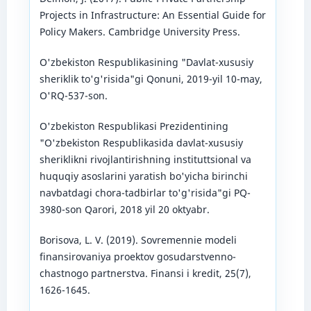
Projects in Infrastructure: An Essential Guide for
Policy Makers. Cambridge University Press.
O'zbekiston Respublikasining "Davlat-xususiy
sheriklik to'g'risida"gi Qonuni, 2019-yil 10-may,
O'RQ-537-son.
O'zbekiston Respublikasi Prezidentining
"O'zbekiston Respublikasida davlat-xususiy
sheriklikni rivojlantirishning instituttsional va
huquqiy asoslarini yaratish bo'yicha birinchi
navbatdagi chora-tadbirlar to'g'risida"gi PQ-
3980-son Qarori, 2018 yil 20 oktyabr.
Borisova, L. V. (2019). Sovremennie modeli
finansirovaniya proektov gosudarstvenno-
chastnogo partnerstva. Finansi i kredit, 25(7),
1626-1645.