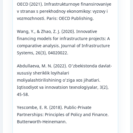
OECD (2021). Infrastrukturnoye finansirovaniye
v stranax s perekhodnoy ekonomikoy: vyzovy i
vozmozhnosti. Paris: OECD Publishing.
Wang, Y., & Zhao, Z. J. (2020). Innovative
financing models for infrastructure projects: A
comparative analysis. Journal of Infrastructure
Systems, 26(3), 04020022.
Abdullaeva, M. N. (2022). O'zbekistonda davlat-
xususiy sheriklik loyihalari
moliyalashtirilishining o'ziga xos jihatlari.
Iqtisodiyot va innovatsion texnologiyalar, 3(2),
45-58.
Yescombe, E. R. (2018). Public-Private
Partnerships: Principles of Policy and Finance.
Butterworth-Heinemann.