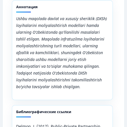
Аннотация
Ushbu maqolada davlat va xususiy sheriklik (DXSh)
loyihalarini moliyalashtirish modellari hamda
ularning O'zbekistonda qo'llanilishi masalalari
tahlil etilgan. Maqolada infratuzilma loyihalarini
moliyalashtirishning turli modellari, ularning
afzallik va kamchiliklari, shuningdek O'zbekiston
sharoitida ushbu modellarni joriy etish
imkoniyatlari va to'siqlar muhokama qilingan.
Tadqiqot natijasida O'zbekistonda DXSh
loyihalarini moliyalashtirishni takomillashtirish
bo'yicha tavsiyalar ishlab chiqilgan.
Библиографические ссылки
Delmon, J. (2017). Public-Private Partnership