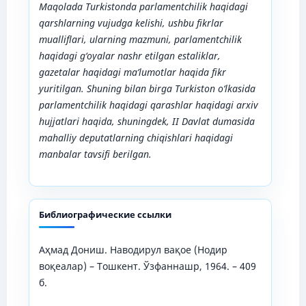
Maqolada Turkistonda parlamentchilik haqidagi
qarshlarning vujudga kelishi, ushbu fikrlar
mualliflari, ularning mazmuni, parlamentchilik
haqidagi g‘oyalar nashr etilgan estaliklar,
gazetalar haqidagi ma’lumotlar haqida fikr
yuritilgan. Shuning bilan birga Turkiston o‘lkasida
parlamentchilik haqidagi qarashlar haqidagi arxiv
hujjatlari haqida, shuningdek, II Davlat dumasida
mahalliy deputatlarning chiqishlari haqidagi
manbalar tavsifi berilgan.
Библиографические ссылки
Аҳмад Дониш. Наводирул вақое (Нодир
воқеалар) – Тошкент. Ўзфаннашр, 1964. – 409
б.