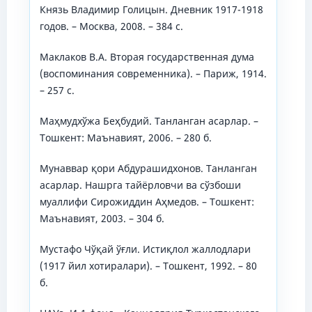
Князь Владимир Голицын. Дневник 1917-1918
годов. – Москва, 2008. – 384 с.
Маклаков В.А. Вторая государственная дума
(воспоминания современника). – Париж, 1914.
– 257 с.
Маҳмудхўжа Беҳбудий. Танланган асарлар. –
Тошкент: Маънавият, 2006. – 280 б.
Мунаввар қори Абдурашидхонов. Танланган
асарлар. Нашрга тайёрловчи ва сўзбоши
муаллифи Сирожиддин Аҳмедов. – Тошкент:
Маънавият, 2003. – 304 б.
Мустафо Чўқай ўғли. Истиқлол жаллодлари
(1917 йил хотиралари). – Тошкент, 1992. – 80
б.