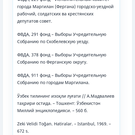
города Маргилан (Фергана) городско-уездной
рабочий, солдатских ва крестянских
депутатов совет.
ФВДА, 291 фонд – Выборы Учредительную
Собранию по Скобелевскую уезду.
ФВДА, 378 фонд – Выборы Учредительную
Собранию по Ферганскую округу.
ФВДА, 911 фонд – Выборы Учредительную
Собранию по городам Маргилана.
Ўзбек тилининг изоҳли луғати // А.Мадвалиев
таҳрири остида. – Тошкент: Ўзбекистон
Миллий энциклопедияси. – 560 б.
Zeki Velidi Toğan. Hatiralar. – Istanbul, 1969. –
672 s.