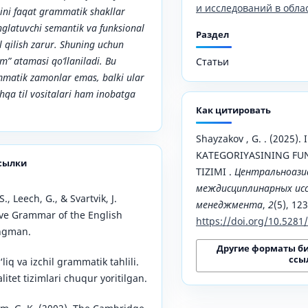
и исследований в обла
ini faqat grammatik shakllar
nglatuvchi semantik va funksional
Раздел
il qilish zarur. Shuning uchun
im” atamasi qo‘llaniladi. Bu
Статьи
matik zamonlar emas, balki ular
shqa til vositalari ham inobatga
Как цитировать
Shayzakov , G. . (2025)
KATEGORIYASINING FU
сылки
TIZIMI .
Центральноази
междисциплинарных исс
, Leech, G., & Svartvik, J.
менеджмента
,
2
(5), 12
ve Grammar of the English
https://doi.org/10.528
ngman.
Другие форматы б
ссы
‘liq va izchil grammatik tahlili.
tet tizimlari chuqur yoritilgan.