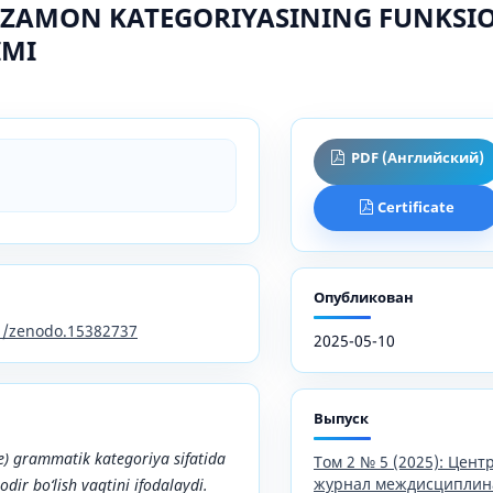
A ZAMON KATEGORIYASINING FUNKSI
IMI
PDF (Английский)
Certificate
Опубликован
81/zenodo.15382737
2025-05-10
Выпуск
se) grammatik kategoriya sifatida
Том 2 № 5 (2025): Цен
журнал междисциплин
dir bo‘lish vaqtini ifodalaydi.