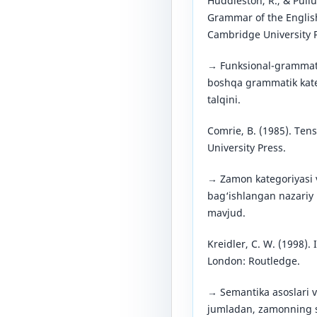
Huddleston, R., & Pull
Grammar of the Engli
Cambridge University P
→ Funksional-grammat
boshqa grammatik kat
talqini.
Comrie, B. (1985). Te
University Press.
→ Zamon kategoriyasi v
bag‘ishlangan nazariy 
mavjud.
Kreidler, C. W. (1998).
London: Routledge.
→ Semantika asoslari v
jumladan, zamonning se