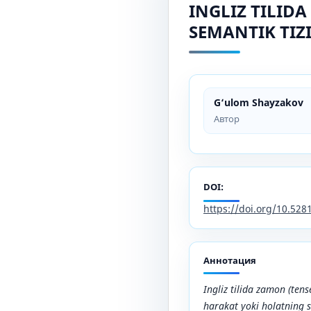
INGLIZ TILID
SEMANTIK TIZ
G‘ulom Shayzakov
Автор
DOI:
https://doi.org/10.52
Аннотация
Ingliz tilida zamon (ten
harakat yoki holatning so