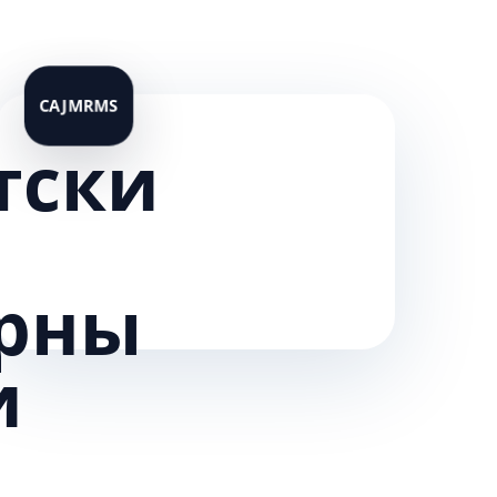
тски
рны
и