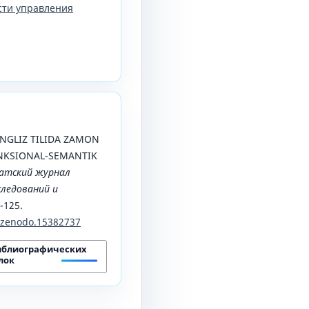
сти управления
. INGLIZ TILIDA ZAMON
NKSIONAL-SEMANTIK
атский журнал
ледований и
3-125.
1/zenodo.15382737
иблиографических
лок