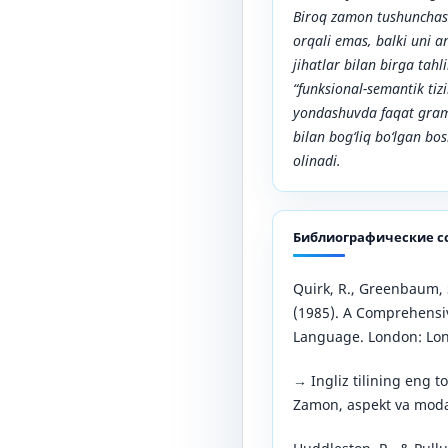
Biroq zamon tushunchas
orqali emas, balki uni a
jihatlar bilan birga tahl
“funksional-semantik tiz
yondashuvda faqat gram
bilan bog‘liq bo‘lgan bo
olinadi.
Библиографические с
Quirk, R., Greenbaum, S.
(1985). A Comprehensi
Language. London: Lo
→ Ingliz tilining eng to
Zamon, aspekt va modali