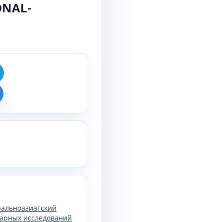
ONAL-
тральноазиатский
арных исследований