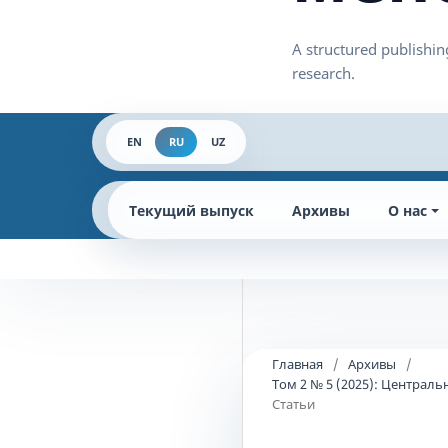
EN
RU
UZ
Текущий выпуск
Архивы
О нас
Главная
/
Архивы
/
Том 2 № 5 (2025): Централ
Статьи