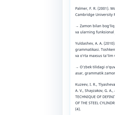
Palmer, F. R. (2001). 
Cambridge University P
→ Zamon bilan bog‘liq 
va ularning funksional j
Yuldashev, A. A. (2010).
grammatikasi. Toshkent
va o‘rta maxsus ta'lim v
→ O‘zbek tilidagi o‘quv
asar, grammatik zamonl
Kuzeev, I. R., Tlyasheva
A. V., Shayzakov, G. A.,
TECHNIQUE OF DEFINI
OF THE STEEL CYLINDRI
(4).