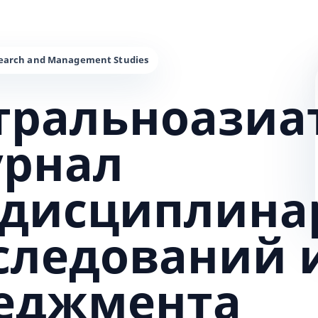
тральноазиа
урнал
дисциплина
сследований 
еджмента