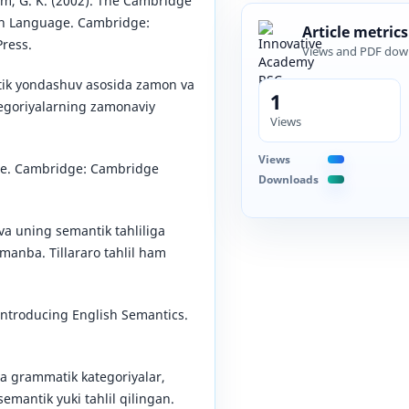
um, G. K. (2002). The Cambridge
sh Language. Cambridge:
Article metrics
ress.
Views and PDF dow
ik yondashuv asosida zamon va
1
egoriyalarning zamonaviy
Views
Views
nse. Cambridge: Cambridge
Downloads
a uning semantik tahliliga
manba. Tillararo tahlil ham
 Introducing English Semantics.
a grammatik kategoriyalar,
mantik yuki tahlil qilingan.