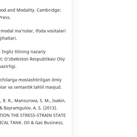
Mood and Modality. Cambridge:
ress.
modal ma’nolar, ifoda vositalari
ihatlari.
 Ingliz tilining nazariy
: O‘zbekiston Respublikasi Oliy
azirligi.
chilarga moslashtirilgan ilmiy
ar va semantik tahlil mavjud.
, R. R., Mansurova, S. M., Ivakin,
 & Bayramgulov, A. S. (2013).
TION THE STRESS-STRAIN STATE
CAL TANK. Oil & Gas Business,