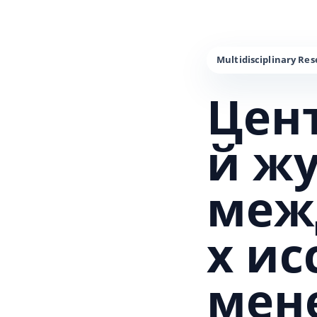
Цен
й ж
меж
х и
мен