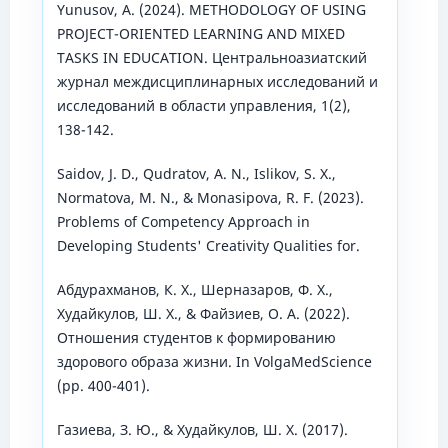
Yunusov, A. (2024). METHODOLOGY OF USING
PROJECT-ORIENTED LEARNING AND MIXED
TASKS IN EDUCATION. Центральноазиатский
журнал междисциплинарных исследований и
исследований в области управления, 1(2),
138-142.
Saidov, J. D., Qudratov, A. N., Islikov, S. X.,
Normatova, M. N., & Monasipova, R. F. (2023).
Problems of Competency Approach in
Developing Students' Creativity Qualities for.
Абдурахманов, К. Х., Шерназаров, Ф. Х.,
Худайкулов, Ш. Х., & Файзиев, О. А. (2022).
Отношения студентов к формированию
здорового образа жизни. In VolgaMedScience
(pp. 400-401).
Газиева, З. Ю., & Худайкулов, Ш. Х. (2017).