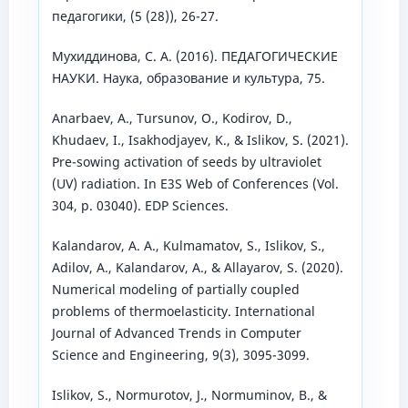
педагогики, (5 (28)), 26-27.
Мухиддинова, С. А. (2016). ПЕДАГОГИЧЕСКИЕ
НАУКИ. Наука, образование и культура, 75.
Anarbaev, A., Tursunov, O., Kodirov, D.,
Khudaev, I., Isakhodjayev, K., & Islikov, S. (2021).
Pre-sowing activation of seeds by ultraviolet
(UV) radiation. In E3S Web of Conferences (Vol.
304, p. 03040). EDP Sciences.
Kalandarov, A. A., Kulmamatov, S., Islikov, S.,
Adilov, A., Kalandarov, A., & Allayarov, S. (2020).
Numerical modeling of partially coupled
problems of thermoelasticity. International
Journal of Advanced Trends in Computer
Science and Engineering, 9(3), 3095-3099.
Islikov, S., Normurotov, J., Normuminov, B., &