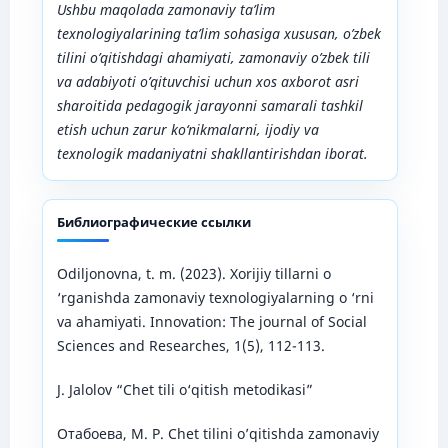
Ushbu maqolada zamonaviy ta’lim
texnologiyalarining ta’lim sohasiga xususan, o’zbek
tilini o’qitishdagi ahamiyati, zamonaviy o’zbek tili
va adabiyoti o’qituvchisi uchun xos axborot asri
sharoitida pedagogik jarayonni samarali tashkil
etish uchun zarur ko‘nikmalarni, ijodiy va
texnologik madaniyatni shakllantirishdan iborat.
Библиографические ссылки
Odiljonovna, t. m. (2023). Xorijiy tillarni o
‘rganishda zamonaviy texnologiyalarning o ‘rni
va ahamiyati. Innovation: The journal of Social
Sciences and Researches, 1(5), 112-113.
J. Jalolov “Chet tili o‘qitish metodikasi”
Отабоева, М. Р. Chet tilini o’qitishda zamonaviy