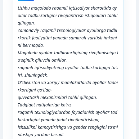
Ushbu
maqolada
raqamli
iqtisodiyot
sharoitida
ay
ollar
tadbirkorligini
rivojlantirish
istiqbollari
tahlil
qilingan
.
Zamonaviy
raqamli
texnologiyalar
ayollarga
tadbi
rkorlik
faoliyatini
yanada
samarali
yuritish
imkoni
ni
bermoqda
.
Maqolada
ayollar
tadbirkorligining
rivojlanishiga
t
o
'
sqinlik
qiluvchi
omillar
,
raqamli
iqtisodiyotning
ayollar
tadbirkorligiga
ta
'
s
iri
,
shuningdek
,
O
'
zbekiston
va
xorijiy
mamlakatlarda
ayollar
tadbi
rkorligini
qo
'
llab
-
quvvatlash
mexanizmlari
tahlil
qilingan
.
Tadqiqot
natijalariga
ko
'
ra
,
raqamli
texnologiyalardan
foydalanish
ayollar
tad
birkorligini
yanada
jadal
rivojlantirishga
,
ishsizlikni
kamaytirishga
va
gender
tengligini
ta
'
mi
nlashga
yordam
beradi
.