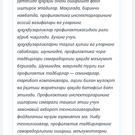
ўртасида ҳуқуқий онгни оширишда фаол
иштирок этадилар.
Мақолада, биринчи
навбатда, профилактика инспекторларининг
асосий вазифалари ва уларнинг
ҳуқуқбузарликлар профилактикасидаги роли
кўриб чиқилади. Бунинг учун,
ҳуқуқбузарликларни таҳлил қилиш ва уларнинг
сабаблари, шунингдек, профилактика чора-
тадбирлари самарадорлиги ҳақида маълумот
берилади. Шунингдек, мақолада турли хил
профилактик тадбирлар — семинарлар,
тарғибот компаниялари, аҳоли билан мулоқот
ва
ў
қитиш жараёнлари ҳақида батафсил баён
этилади. Профилактика инспекторларининг
ишларини самарали ташкил этиш учун
замонавий ахборот технологияларидан
фойдаланиш муҳим аҳамиятга эга. Ушбу
технологиялар, профилактик тадбирларнинг
самарадорлигини ошириш, маълумотларни