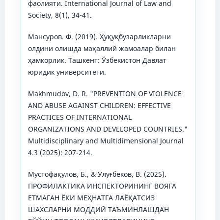
фаолияти. International Journal of Law and
Society, 8(1), 34-41.
Мансуров. Ф. (2019). Ҳуқуқбузарликларни
олдини олишда маҳаллий жамоалар билан
ҳамкорлик. Ташкент: Ўзбекистон Давлат
юридик университети.
Makhmudov, D. R. "PREVENTION OF VIOLENCE
AND ABUSE AGAINST CHILDREN: EFFECTIVE
PRACTICES OF INTERNATIONAL
ORGANIZATIONS AND DEVELOPED COUNTRIES."
Multidisciplinary and Multidimensional Journal
4.3 (2025): 207-214.
Мустофақулов, Б., & Улуғбеков, В. (2025).
ПРОФИЛАКТИКА ИНСПЕКТОРИНИНГ ВОЯГА
ЕТМАГАН ЁКИ МЕҲНАТГА ЛАЁҚАТСИЗ
ШАХСЛАРНИ МОДДИЙ ТАЪМИНЛАШДАН