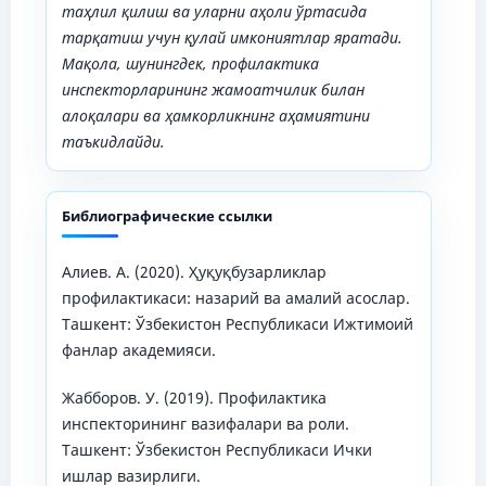
таҳлил қилиш ва уларни аҳоли ўртасида
тарқатиш учун қулай имкониятлар яратади.
Мақола, шунингдек, профилактика
инспекторларининг жамоатчилик билан
алоқалари ва ҳамкорликнинг аҳамиятини
таъкидлайди.
Библиографические ссылки
Алиев. А. (2020). Ҳуқуқбузарликлар
профилактикаси: назарий ва амалий асослар.
Ташкент: Ўзбекистон Республикаси Ижтимоий
фанлар академияси.
Жабборов. У. (2019). Профилактика
инспекторининг вазифалари ва роли.
Ташкент: Ўзбекистон Республикаси Ички
ишлар вазирлиги.