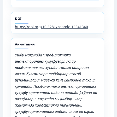
DOI:
https://doi.org/10.5281/zenodo.15341340
Аннотация
Ушбу мақолада “Профилактика
инспекторининг ҳуқуқбузарликлар
профилактикаси кунида амалга ошириши
лозим бўлган чора-тадбирлар асосий
йўналишлари” мавзуси кенг қамровда таҳлил
қилинади. Профилактика инспекторларининг
ҳуқуқбузарликларни олдини олишда ўз ўрни ва
вазифалари ниҳоятда муҳимдир. Улар
жамиятда хавфсизликни таъминлаш,
ҳуқуқбузарликларнинг олдини олиш ва аҳоли