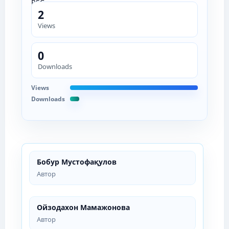
2
Views
0
Downloads
Views
Downloads
Бобур Мустофақулов
Автор
Ойзодахон Мамажонова
Автор