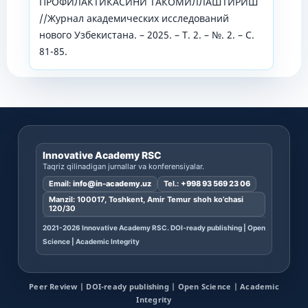
ПРОФИЛАКТИКАСИНИ ТАКОМИЛЛАШТИРИШ
//Журнал академических исследований
нового Узбекистана. – 2025. – Т. 2. – №. 2. – С.
81-85.
Innovative Academy RSC
Taqriz qilinadigan jurnallar va konferensiyalar.
Email:
info@in-academy.uz
Tel.:
+998 93 569 23 06
Manzil: 100017, Toshkent, Amir Temur shoh ko’chasi
120/30
2021-2026 Innovative Academy RSC. DOI-ready publishing | Open
Science | Academic Integrity