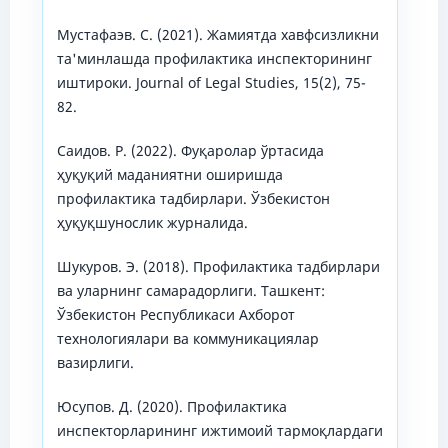
Мустафаэв. С. (2021). Жамиятда хавфсизликни
та'минлашда профилактика инспекторининг
иштироки. Journal of Legal Studies, 15(2), 75-
82.
Саидов. Р. (2022). Фуқаролар ўртасида
ҳуқуқий маданиятни оширишда
профилактика тадбирлари. Ўзбекистон
ҳуқуқшунослик журналида.
Шукуров. Э. (2018). Профилактика тадбирлари
ва уларнинг самарадорлиги. Ташкент:
Ўзбекистон Республикаси Ахборот
технологиялари ва коммуникациялар
вазирлиги.
Юсупов. Д. (2020). Профилактика
инспекторларининг ижтимоий тармоқлардаги