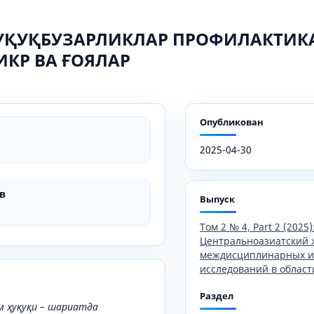
УҚУҚБУЗАРЛИКЛАР ПРОФИЛАКТИК
КР ВА ҒОЯЛАР
Опубликован
2025-04-30
в
Выпуск
Том 2 № 4, Part 2 (2025)
Центральноазиатский 
междисциплинарных и
исследований в област
Раздел
м ҳуқуқи – шариатда