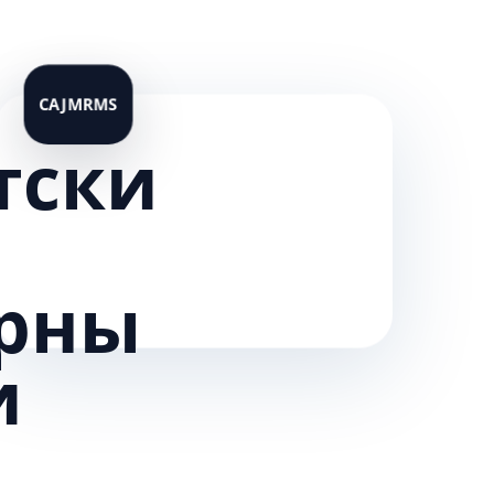
тски
рны
и