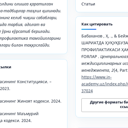
 олдини олишга қаратилган
Статьи
ра-тадбирлар таҳлил қилинади.
нинг келиб чиқиш сабаблари,
Как цитировать
шда тарбия, адолат ва
ўрни кўрсатиб берилади.
Бабаханов , Ҳ. ., & Бейж
профилактика тамойилларини
ШАРИАТДА ҲУҚУҚБУЗ
млари билан таққослайди.
ПРОФИЛАКТИКАСИ ҲАҚ
ҒОЯЛАР .
Центральноаз
междисциплинарных исс
сылки
менеджмента
,
2
(4, Part
https://www.in-
асининг Конституцияси. –
academy.uz/index.php/
2023.
37024
асининг Жиноят кодекси. 2024.
Другие форматы б
ссы
касининг Маъмурий
а кодекси. 2024.