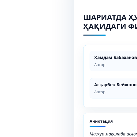
ШАРИАТДА Ҳ
ҲАҚИДАГИ ФИ
Ҳамдам Бабаханов
Автор
Асқарбек Бейжоно
Автор
Аннотация
Мазкур мақолада исло