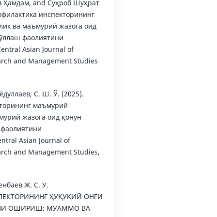
в Ҳамдам, and Суҳроб Шуҳрат
рофилактика инспекторининг
лик ва маъмурий жазога оид
қўллаш фаолиятини
tral Asian Journal of
earch and Management Studies
ёдуллаев, С. Ш. Ў. (2025).
кторининг маъмурий
мурий жазога оид қонун
 фаолиятини
ral Asian Journal of
earch and Management Studies,
енбаев Ж. С. У.
ПЕКТОРИНИНГ ҲУҚУҚИЙ ОНГИ
НИ ОШИРИШ: МУАММО ВА