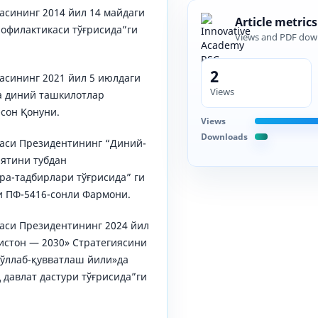
асининг 2014 йил 14 майдаги
Article metrics
рофилактикаси тўғрисида”ги
Views and PDF dow
2
асининг 2021 йил 5 июлдаги
Views
а диний ташкилотлар
-сон Қонуни.
Views
Downloads
каси Президентининг “Диний-
ятини тубдан
а-тадбирлари тўғрисида” ги
и ПФ-5416-сонли Фармони.
каси Президентининг 2024 йил
истон — 2030» Стратегиясини
қўллаб-қувватлаш йили»да
давлат дастури тўғрисида”ги