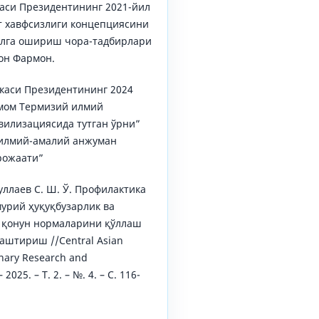
каси Президентининг 2021-йил
т хавфсизлиги концепциясини
алга ошириш чора-тадбирлари
он Фармон.
икаси Президентининг 2024
Имом Термизий илмий
вилизациясида тутган ўрни”
 илмий-амалий анжуман
рожаати”
уллаев С. Ш. Ў. Профилактика
урий ҳуқуқбузарлик ва
 қонун нормаларини қўллаш
аштириш //Central Asian
linary Research and
025. – Т. 2. – №. 4. – С. 116-