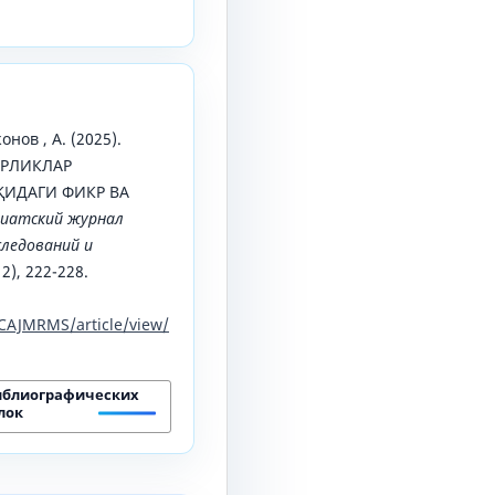
онов , А. (2025).
АРЛИКЛАР
ИДАГИ ФИКР ВА
иатский журнал
ледований и
 2), 222-228.
CAJMRMS/article/view/
иблиографических
лок