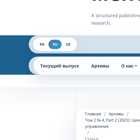
EN
RU
UZ
Текущий выпуск
Архивы
О нас
Главная
/
Архивы
/
Том 2 № 4, Part 2 (2025):
управления
/
Статьи