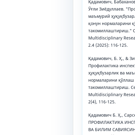
Қадамович, Бабахано
Ўғли Зиёдуллаев. "П
маъмурий ҳуқуқбузар
қонун нормаларини 
такомиллаштириш." Cen
Multidisciplinary Res
2.4 (2025): 116-125.
Қадамович, Б. Ҳ., & Зи
Профилактика инспе
ҳуқуқбузарлик ва маъ
нормаларини қўллаш
такомиллаштириш. Cent
Multidisciplinary Res
2(4), 116-125.
Қадамович Б. Ҳ., Сарс
ПРОФИЛАКТИКА ИНС
ВА БИЛИМ САВИЯСИ