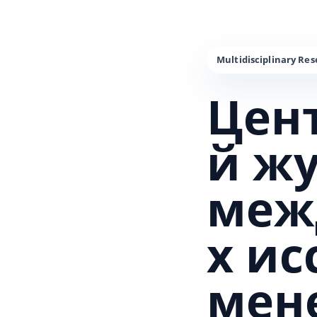
Цен
й ж
меж
х и
мен