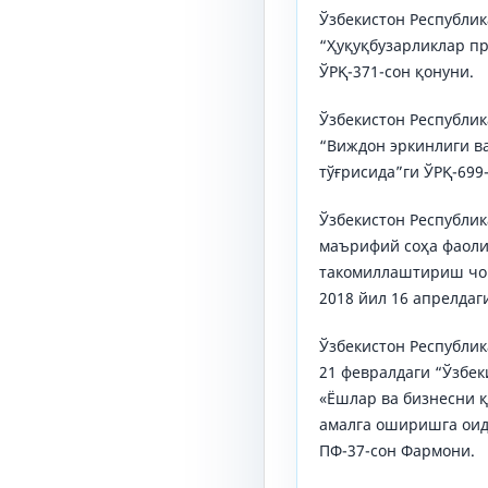
Ўзбекистон Республик
“Ҳуқуқбузарликлар п
ЎРҚ-371-сон қонуни.
Ўзбекистон Республик
“Виждон эркинлиги в
тўғрисида”ги ЎРҚ-699
Ўзбекистон Республи
маърифий соҳа фаоли
такомиллаштириш чор
2018 йил 16 апрелдаг
Ўзбекистон Республи
21 февралдаги “Ўзбек
«Ёшлар ва бизнесни 
амалга оширишга оид 
ПФ-37-сон Фармони.