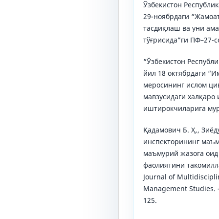
Ўзбекистон Республи
29-ноябрдаги “Жамоа
тасдиқлаш ва уни ам
тўғрисида”ги ПФ–27-с
“Ўзбекистон Республ
йил 18 октябрдаги “
меросининг ислом ци
мавзусидаги халқаро
иштирокчиларига му
Қадамович Б. Ҳ., Зиёд
инспекторининг маъм
маъмурий жазога оид
фаолиятини такомилл
Journal of Multidiscip
Management Studies. – 2
125.