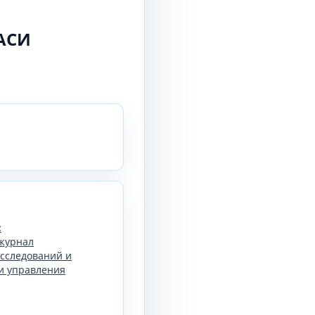
АСИ
:
журнал
сследований и
и управления