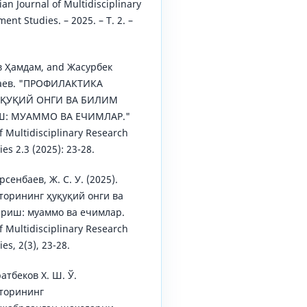
n Journal of Multidisciplinary
t Studies. – 2025. – Т. 2. –
в Ҳамдам, and Жасурбек
баев. "ПРОФИЛАКТИКА
ҚУҚИЙ ОНГИ ВА БИЛИМ
: МУАММО ВА ЕЧИМЛАР."
f Multidisciplinary Research
s 2.3 (2025): 23-28.
рсенбаев, Ж. С. У. (2025).
торининг ҳуқуқий онги ва
риш: муаммо ва ечимлар.
f Multidisciplinary Research
s, 2(3), 23-28.
атбеков Х. Ш. Ў.
торининг