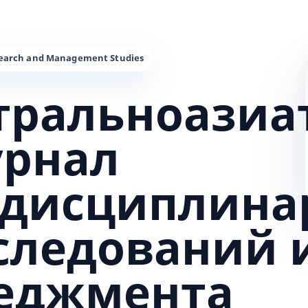
тральноазиа
урнал
дисциплина
сследований 
еджмента