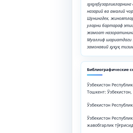
ҳуқуқбузарликларнинг
назарий ва амалий чо
Шунингдек, жиноятлар
уларни бартараф эти
жамоат назоратининг 
Муаллиф шариатдаги 
замонавий ҳуқуқ тизи
Библиографические с
Ўзбекистон Республик
Тошкент: Ўзбекистон, 
Ўзбекистон Республик
Ўзбекистон Республи
жавобгарлик тўғрисид