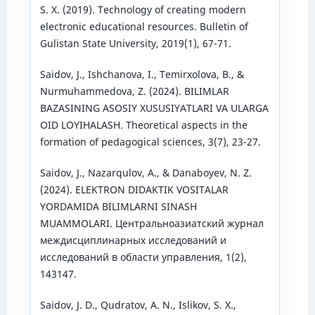
S. X. (2019). Technology of creating modern
electronic educational resources. Bulletin of
Gulistan State University, 2019(1), 67-71.
Saidov, J., Ishchanova, I., Temirxolova, B., &
Nurmuhammedova, Z. (2024). BILIMLAR
BAZASINING ASOSIY XUSUSIYATLARI VA ULARGA
OID LOYIHALASH. Theoretical aspects in the
formation of pedagogical sciences, 3(7), 23-27.
Saidov, J., Nazarqulov, A., & Danaboyev, N. Z.
(2024). ELEKTRON DIDAKTIK VOSITALAR
YORDAMIDA BILIMLARNI SINASH
MUAMMOLARI. Центральноазиатский журнал
междисциплинарных исследований и
исследований в области управления, 1(2),
143147.
Saidov, J. D., Qudratov, A. N., Islikov, S. X.,