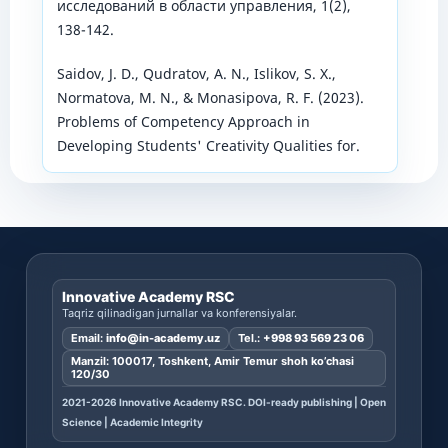
исследований в области управления, 1(2),
138-142.
Saidov, J. D., Qudratov, A. N., Islikov, S. X.,
Normatova, M. N., & Monasipova, R. F. (2023).
Problems of Competency Approach in
Developing Students' Creativity Qualities for.
Innovative Academy RSC
Taqriz qilinadigan jurnallar va konferensiyalar.
Email:
info@in-academy.uz
Tel.:
+998 93 569 23 06
Manzil: 100017, Toshkent, Amir Temur shoh ko’chasi
120/30
2021-2026 Innovative Academy RSC. DOI-ready publishing | Open
Science | Academic Integrity