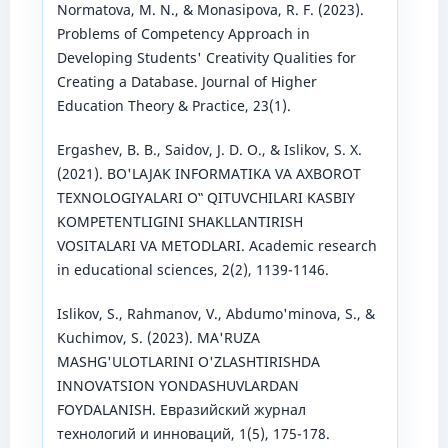
Normatova, M. N., & Monasipova, R. F. (2023).
Problems of Competency Approach in
Developing Students' Creativity Qualities for
Creating a Database. Journal of Higher
Education Theory & Practice, 23(1).
Ergashev, B. B., Saidov, J. D. O., & Islikov, S. X.
(2021). BO'LAJAK INFORMATIKA VA AXBOROT
TEXNOLOGIYALARI O‟ QITUVCHILARI KASBIY
KOMPETENTLIGINI SHAKLLANTIRISH
VOSITALARI VA METODLARI. Academic research
in educational sciences, 2(2), 1139-1146.
Islikov, S., Rahmanov, V., Abdumo'minova, S., &
Kuchimov, S. (2023). MA'RUZA
MASHG'ULOTLARINI O'ZLASHTIRISHDA
INNOVATSION YONDASHUVLARDAN
FOYDALANISH. Евразийский журнал
технологий и инноваций, 1(5), 175-178.