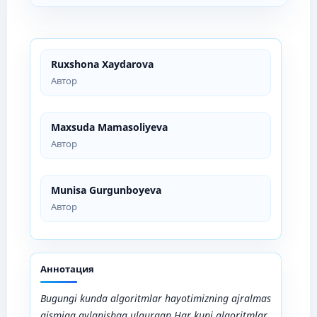
Ruxshona Xaydarova
Автор
Maxsuda Mamasoliyeva
Автор
Munisa Gurgunboyeva
Автор
Аннотация
Bugungi kunda algoritmlar hayotimizning ajralmas
qismiga aylanishga ulgurgan.Har kuni algoritmlar