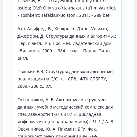
1. Azizov; H.T. To'rayevning umumiy tahriri
ostida; O‘zR Oliy va o‘rta-maxsus ta’lim vazirligi.
- Toshkent: Tafakkur-Bo‘stoni, 2011. - 288 bet
Ахо, Альфред, В., Хопкрофт, Джон, Ульман,
Джеффри, Д. Структуры данных и алгоритмы.:
Пер. с англ.: Уч. Пос. – М. Издательский дом
«Вильямс», 2000. – 384 с.: ил. – Парал. Титю
англ.
Пышкин Е.В. Структуры данных и алгоритмы:
реализация на C/C++. - СПб.: ФТК СПБГПУ,
2009.- 200 с., ил.
Овсянников, А. В. Алгоритмы и структуры
данных : учебно методический комплекс для
специальности 1-31 03 07 «Прикладная
информатика (по направлениям)». Ч. 1 / А. В.
Овсянников, Ю. А. Пикман ; БГУ, Фак.
социокультурных коммуникаций, каф.