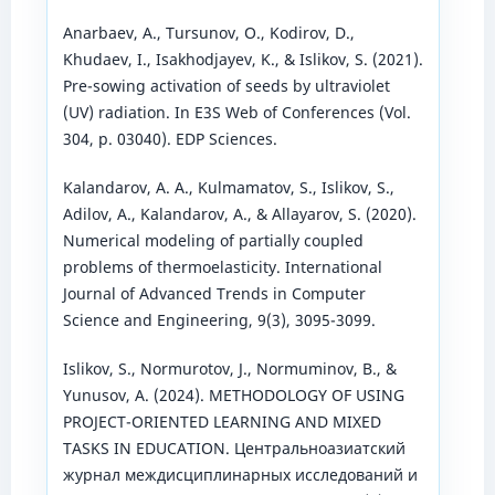
Anarbaev, A., Tursunov, O., Kodirov, D.,
Khudaev, I., Isakhodjayev, K., & Islikov, S. (2021).
Pre-sowing activation of seeds by ultraviolet
(UV) radiation. In E3S Web of Conferences (Vol.
304, p. 03040). EDP Sciences.
Kalandarov, A. A., Kulmamatov, S., Islikov, S.,
Adilov, A., Kalandarov, A., & Allayarov, S. (2020).
Numerical modeling of partially coupled
problems of thermoelasticity. International
Journal of Advanced Trends in Computer
Science and Engineering, 9(3), 3095-3099.
Islikov, S., Normurotov, J., Normuminov, B., &
Yunusov, A. (2024). METHODOLOGY OF USING
PROJECT-ORIENTED LEARNING AND MIXED
TASKS IN EDUCATION. Центральноазиатский
журнал междисциплинарных исследований и