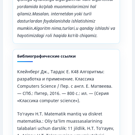
yordamida ko’plab muommolarimizni hal
qilamiz.Masalan, internetdan yoki turli
dasturlardan foydalanishda ishlatishimiz
mumkin.Algoritm nima,turlari,u qanday ishlashi va
hayotimizdagi roli haqida ko’rib chiqamiz.
Библиографические ссылки
Клейнберг Дж., Тардос Е. К48 Алгоритмы:
разработка и применение. Классика
Computers Science / Пер. с англ. Е. Матвеева.
— СПб.: Питер, 2016. — 800 с.: ил. — (Серия
«Классика computer science»).
To‘rayev H.T. Matematik mantiq va diskret
matematika.: Oliy ta’lim muassasalarining
talabalari uchun darslik: 11 jildlik. H.T. To‘rayev,