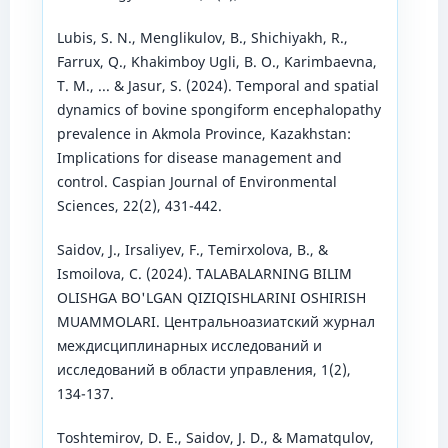
Lubis, S. N., Menglikulov, B., Shichiyakh, R.,
Farrux, Q., Khakimboy Ugli, B. O., Karimbaevna,
T. M., ... & Jasur, S. (2024). Temporal and spatial
dynamics of bovine spongiform encephalopathy
prevalence in Akmola Province, Kazakhstan:
Implications for disease management and
control. Caspian Journal of Environmental
Sciences, 22(2), 431-442.
Saidov, J., Irsaliyev, F., Temirxolova, B., &
Ismoilova, C. (2024). TALABALARNING BILIM
OLISHGA BO'LGAN QIZIQISHLARINI OSHIRISH
MUAMMOLARI. Центральноазиатский журнал
междисциплинарных исследований и
исследований в области управления, 1(2),
134-137.
Toshtemirov, D. E., Saidov, J. D., & Mamatqulov,