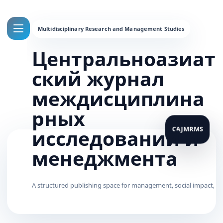
Центральноазиат
ский журнал
междисциплина
рных
исследований и
менеджмента