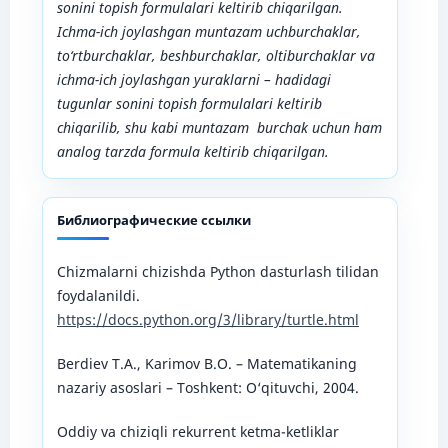
sonini topish formulalari keltirib chiqarilgan.
Ichma-ich joylashgan muntazam uchburchaklar,
to‘rtburchaklar, beshburchaklar, oltiburchaklar va
ichma-ich joylashgan yuraklarni
– hadidagi
tugunlar sonini topish formulalari keltirib
chiqarilib, shu kabi muntazam
burchak uchun ham
analog tarzda formula keltirib chiqarilgan.
Библиографические ссылки
Chizmalarni chizishda Python dasturlash tilidan
foydalanildi.
https://docs.python.org/3/library/turtle.html
Berdiev T.A., Karimov B.O. – Matematikaning
nazariy asoslari – Toshkent: O‘qituvchi, 2004.
Oddiy va chiziqli rekurrent ketma-ketliklar