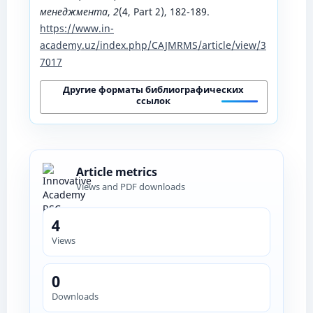
менеджмента
,
2
(4, Part 2), 182-189.
https://www.in-
academy.uz/index.php/CAJMRMS/article/view/3
7017
Другие форматы библиографических
ссылок
Article metrics
Views and PDF downloads
4
Views
0
Downloads