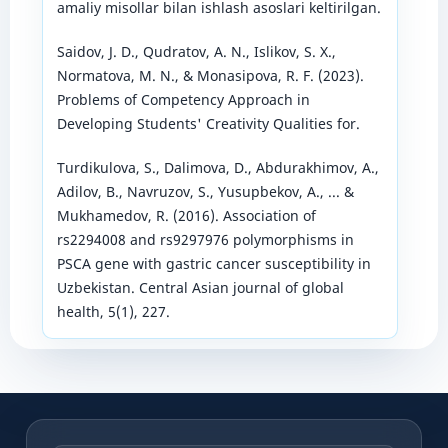
amaliy misollar bilan ishlash asoslari keltirilgan.
Saidov, J. D., Qudratov, A. N., Islikov, S. X.,
Normatova, M. N., & Monasipova, R. F. (2023).
Problems of Competency Approach in
Developing Students' Creativity Qualities for.
Turdikulova, S., Dalimova, D., Abdurakhimov, A.,
Adilov, B., Navruzov, S., Yusupbekov, A., ... &
Mukhamedov, R. (2016). Association of
rs2294008 and rs9297976 polymorphisms in
PSCA gene with gastric cancer susceptibility in
Uzbekistan. Central Asian journal of global
health, 5(1), 227.