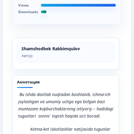
Views
Downloads
Shamshodbek Rabbimqulov
Автор
Аннотация
Bu ishda dastlab nuqtadan boshlanib, ichma-ich
joylashgan va umumiy uchga ega boʻlgan bazi
muntazam koʻpburchaklarning ixtiyoriy
– hadidagi
tugunlari sonini topish haqida so‘z boradi.
Ketma-ket isbotlashlar natijasida tugunlar