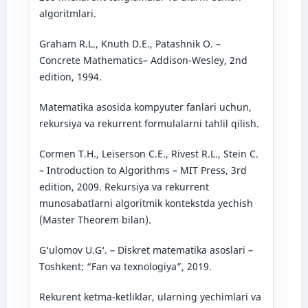
algoritmlari.
Graham R.L., Knuth D.E., Patashnik O. –
Concrete Mathematics– Addison-Wesley, 2nd
edition, 1994.
Matematika asosida kompyuter fanlari uchun,
rekursiya va rekurrent formulalarni tahlil qilish.
Cormen T.H., Leiserson C.E., Rivest R.L., Stein C.
– Introduction to Algorithms – MIT Press, 3rd
edition, 2009. Rekursiya va rekurrent
munosabatlarni algoritmik kontekstda yechish
(Master Theorem bilan).
G‘ulomov U.G‘. – Diskret matematika asoslari –
Toshkent: “Fan va texnologiya”, 2019.
Rekurent ketma-ketliklar, ularning yechimlari va