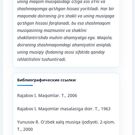
uning maqom musiqasidagi o‘ziga xos o‘rni va
shashmaqomga qo‘shgan hissasi yoritiladi. Har bir
maqomda doiraning ijro shakli va uning musiqaga
qo‘shgan hissasi farqlanadi, bu esa shashmaqom
musiqasining mazmunini va shaklini
shakllantirishda muhim ahamiyatga ega. Maqola,
doiraning shashmaqomdagi ahamiyatini aniqlab,
uning musiqiy ifodaning asosi sifatida qanday
ishlatilishini tushuntiradi.
Библиографические ссылки
Rajabov I. Maqomlar. T., 2006
Rajabov I. Maqomlar masalasiga doir. T., 1963
Yunusov R. O‘zbek xalq musiqa ijodiyoti. 2-qism.
T., 2000