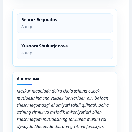
Behruz Begmatov
Автор
Xusnora Shukurjonova
Автор
Аннотация
Mazkur maqolada doira cholg‘usining o‘zbek
musiqasining eng yuksak janrlaridan biri bo‘lgan
shashmaqomdagi ahamiyati tahlil qilinadi. Doira,
o‘zining ritmik va melodik imkoniyatlari bilan
shashmaqom musiqasining tarkibida muhim rol
o‘ynaydi. Maqolada doiraning ritmik funksiyasi,