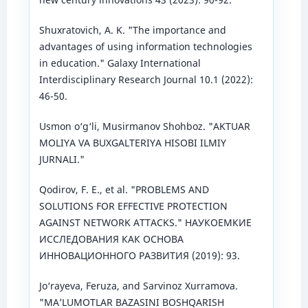
Shuxratovich, A. K. "The importance and
advantages of using information technologies
in education." Galaxy International
Interdisciplinary Research Journal 10.1 (2022):
46-50.
Usmon o‘g‘li, Musirmanov Shohboz. "AKTUAR
MOLIYA VA BUXGALTERIYA HISOBI ILMIY
JURNALI."
Qodirov, F. E., et al. "PROBLEMS AND
SOLUTIONS FOR EFFECTIVE PROTECTION
AGAINST NETWORK ATTACKS." НАУКОЕМКИЕ
ИССЛЕДОВАНИЯ КАК ОСНОВА
ИННОВАЦИОННОГО РАЗВИТИЯ (2019): 93.
Jo‘rayeva, Feruza, and Sarvinoz Xurramova.
"MA’LUMOTLAR BAZASINI BOSHQARISH