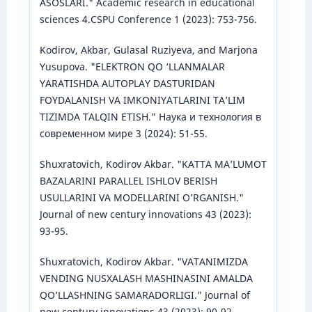
ASOSLARI." Academic research in educational
sciences 4.CSPU Conference 1 (2023): 753-756.
Kodirov, Akbar, Gulasal Ruziyeva, and Marjona
Yusupova. "ELEKTRON QO ‘LLANMALAR
YARATISHDA AUTOPLAY DASTURIDAN
FOYDALANISH VA IMKONIYATLARINI TA’LIM
TIZIMDA TALQIN ETISH." Наука и технология в
современном мире 3 (2024): 51-55.
Shuxratovich, Kodirov Akbar. "KATTA MA’LUMOT
BAZALARINI PARALLEL ISHLOV BERISH
USULLARINI VA MODELLARINI O’RGANISH."
Journal of new century innovations 43 (2023):
93-95.
Shuxratovich, Kodirov Akbar. "VATANIMIZDA
VENDING NUSXALASH MASHINASINI AMALDA
QO’LLASHNING SAMARADORLIGI." Journal of
new century innovations 43 (2023): 90-92.