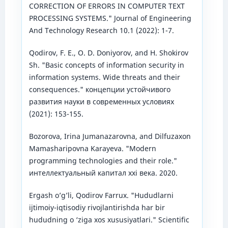
CORRECTION OF ERRORS IN COMPUTER TEXT
PROCESSING SYSTEMS." Journal of Engineering
And Technology Research 10.1 (2022): 1-7.
Qodirov, F. E., O. D. Doniyorov, and H. Shokirov
Sh. "Basic concepts of information security in
information systems. Wide threats and their
consequences." концепции устойчивого
развития науки в современных условиях
(2021): 153-155.
Bozorova, Irina Jumanazarovna, and Dilfuzaxon
Mamasharipovna Karayeva. "Modern
programming technologies and their role."
интеллектуальный капитал xxi века. 2020.
Ergash o’g’li, Qodirov Farrux. "Hududlarni
ijtimoiy-iqtisodiy rivojlantirishda har bir
hududning о ‘ziga xos xususiyatlari." Scientific