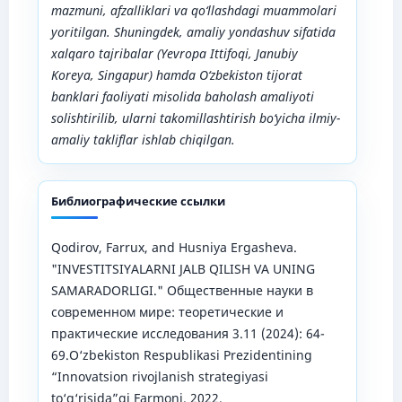
mazmuni, afzalliklari va qo‘llashdagi muammolari
yoritilgan. Shuningdek, amaliy yondashuv sifatida
xalqaro tajribalar (Yevropa Ittifoqi, Janubiy
Koreya, Singapur) hamda O‘zbekiston tijorat
banklari faoliyati misolida baholash amaliyoti
solishtirilib, ularni takomillashtirish bo‘yicha ilmiy-
amaliy takliflar ishlab chiqilgan.
Библиографические ссылки
Qodirov, Farrux, and Husniya Ergasheva.
"INVESTITSIYALARNI JALB QILISH VA UNING
SAMARADORLIGI." Общественные науки в
современном мире: теоретические и
практические исследования 3.11 (2024): 64-
69.O‘zbekiston Respublikasi Prezidentining
“Innovatsion rivojlanish strategiyasi
to‘g‘risida”gi Farmoni. 2022.