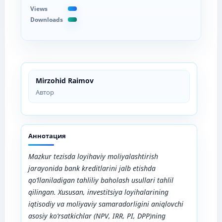
Views
Downloads
Mirzohid Raimov
Автор
Аннотация
Mazkur tezisda loyihaviy moliyalashtirish
jarayonida bank kreditlarini jalb etishda
qo‘llaniladigan tahliliy baholash usullari tahlil
qilingan. Xususan, investitsiya loyihalarining
iqtisodiy va moliyaviy samaradorligini aniqlovchi
asosiy ko‘rsatkichlar (NPV, IRR, PI, DPP)ning