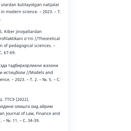
a ulardan kutilayotgan natijalar
n modern science. – 2023. – Т.
.
S. Kiber jinoyatlardan
filaktikani o'rni //Theoretical
on of pedagogical sciences. –
С. 67-69.
зда тадбиркорликни жазони
и истицболи //Models and
ce. – 2023. – Т. 2. – №. 5. – С.
. ТТСЭ (2022).
олдини олишга оид айрим
an Journal of Law, Finance and
. – №. 11. – С. 34-39.