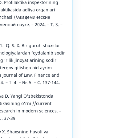
. Profilaktika inspektorining
aktikasida adliya organlari
unchasi //Академические
нной науке. – 2024. – Т. 3. –
‘Li Q. S. X. Bir guruh shaxslar
ologiyalardan foydalanib sodir
‘g ‘rilik jinoyatlarining sodir
i tergov qilishga oid ayrim
 Journal of Law, Finance and
. – Т. 4. – №. 5. – С. 137-144.
a D. Yangi O'zbekistonda
ikasining o'rni //current
search in modern sciences. –
С. 37-39.
X. Shaxsning hayoti va