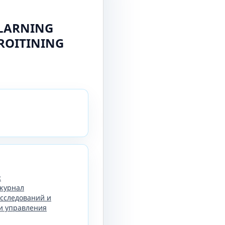
LARNING
ROITINING
:
журнал
сследований и
и управления