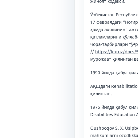
жиноят кодекси.
Ўзбекистон Республи
17 февралдаги “Ноги
ҳамда аҳолининг ижт
қатламларини қўллаб
чора-тадбирлари тўғ
//
https://lex.uz/docs
мурожаат қилинган вақ
1990 йилда қабул қил
АҚШдаги Rehabilitatio
қилинган.
1975 йилда қабул қили
Disabilities Education 
Qushboqov S. X. Usipb
mahkumlarni ozodlikka