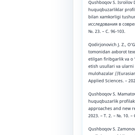
Qushboqov S. Isroilov D
huquqbuzarliklar profil
bilan xamkorligi tush
исследования в совреме
№. 23. – С. 96-103.
Qodirjonovich J. Z., O‘G
tomonidan axborot texn
etilgan firibgarlik va o 
etish usullari va ularn
mulohazalar //Eurasian
Applied Sciences. – 2024
Qushboqov S. Mamatov
huquqbuzarlik profilakt
approaches and new re
2023. – Т. 2. – №. 10. – 
Qushboqov S. Zamonov 