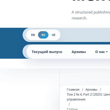
EN
RU
UZ
Текущий выпуск
Архивы
О нас
Главная
/
Архивы
/
Том 2 № 4, Part 2 (2025):
управления
/
Статьи