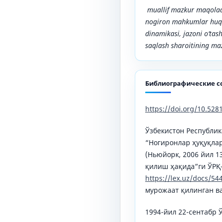
muallif mazkur maqolad
nogiron mahkumlar huquq
dinamikasi, jazoni o‘tash
saqlash sharoitining ma
Библиографические с
https://doi.org/10.52
Ўзбекистон Республик
“Ногиронлар ҳуқуқла
(Ньюйорк, 2006 йил 1
қилиш ҳақида”ги ЎРҚ-
https://lex.uz/docs/54
мурожаат қилинган вақ
1994-йил 22-сентабр 