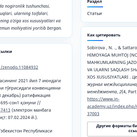
Раздел
a nogironlik tushunchasi,
lari, ularning toifalari,
Статьи
ning o‘ziga xos xususiyatlari va
zmun mohiyatini yoritib bergan.
Как цитировать
Sobirova , N. ., & Sattaro
сылки
HIMOYAGA MUHTOJ (N
MAHKUMLARNING JAZON
81/zenodo.11084932
VA ULARNI SAQLASH SH
XOS XUSUSIYATLARI .
Ц
асининг 2021 йил 7 июндаги
журнал междисциплинар
ри тўғрисидаги конвенцияни
менеджмента
,
2
(4, Part
3 декабрь) ратификация
https://www.in-
695-сон1 қонуни //
academy.uz/index.php/
47413
(электрон манбага
37003
т: 07.02.2024 й.).
Другие форматы б
ссы
Ўзбекистон Республикаси