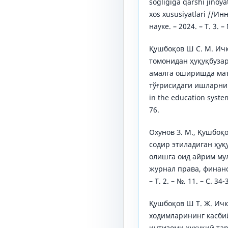
sogligiga qarshi jinoya
xos xususiyatlari //
науке. – 2024. – Т. 3. – 
Қушбоқов Ш С. М. Ич
томонидан ҳуқуқбуза
амалга оширишда ма
тўғрисидаги ишларни 
in the education system.
76.
Охунов З. М., Қушбоқ
содир этиладиган ҳу
олишга оид айрим му
журнал права, финанс
– Т. 2. – №. 11. – С. 34-
Қушбоқов Ш Т. Ж. Ич
ходимларининг касби
интизоми ҳуқуқий та