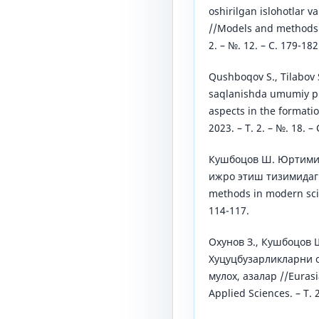
oshirilgan islohotlar v
//Models and methods i
2. – №. 12. – С. 179-182
Qushboqov S., Tilabov 
saqlanishda umumiy pro
aspects in the formati
2023. – Т. 2. – №. 18. – 
Кушбоцов Ш. Юртими
ижро этиш тизимидаг
methods in modern scien
114-117.
Охунов З., Кушбоцов Ш
Хуцуцбузарликларни 
мулох, азалар //Eurasi
Applied Sciences. – Т. 2