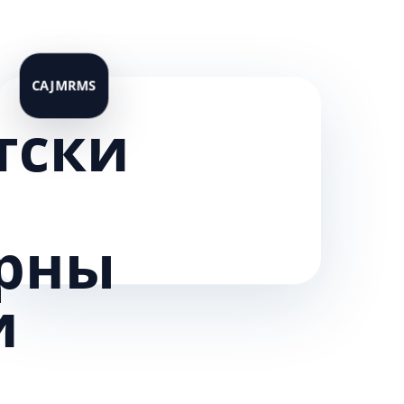
тски
рны
и