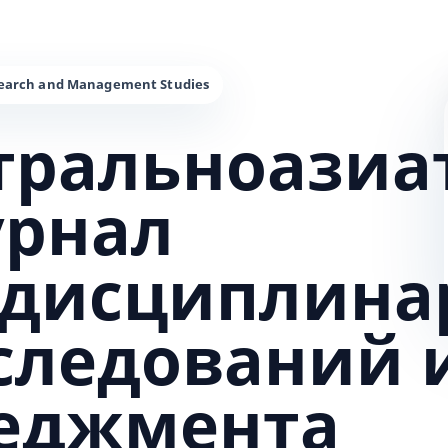
тральноазиа
урнал
дисциплина
сследований 
еджмента