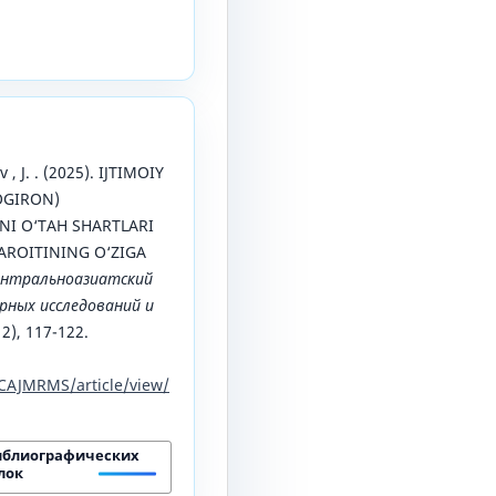
v , J. . (2025). IJTIMOIY
OGIRON)
I O‘TAH SHARTLARI
AROITINING O‘ZIGA
ентральноазиатский
ных исследований и
 2), 117-122.
CAJMRMS/article/view/
иблиографических
лок