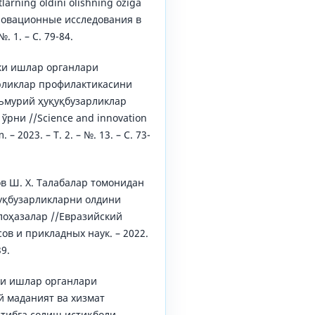
tlarning oldini olishning oziga
Инновационные исследования в
№. 1. – С. 79-84.
ки ишлар органлари
рликлар профилактикасини
ъмурий ҳуқуқбузарликлар
ўрни //Science and innovation
 – 2023. – Т. 2. – №. 13. – С. 73-
ов Ш. Х. Талабалар томонидан
қуқбузарликларни олдини
лоҳазалар //Евразийский
ов и прикладных наук. – 2022.
39.
ки ишлар органлари
й маданият ва хизмат
ртибга солиш истиқболи