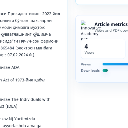
каси Президентининг 2022 йил
ронлиги бўлган шахсларни
Article metrics
имоий ҳимояга муҳтож
Views and PDF dow
-қувватлашнинг қўшимча
рисида”ги ПФ-74-сон фармони
4
/5865484
(электрон манбага
Views
т: 07.02.2024 й.).
Views
инган ADA.
Downloads
n Act of 1973-йил қабул
нган The Individuals with
Act (IDEA).
ekov NJ Yurtimizda
 tayyorlashda amalga