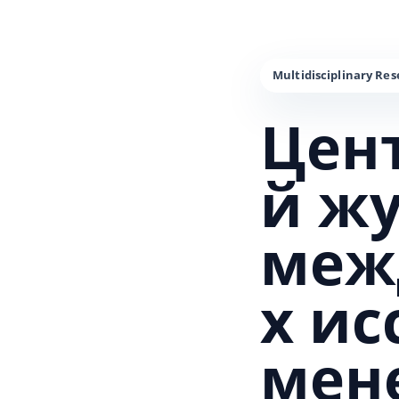
Цен
й ж
меж
х и
мен