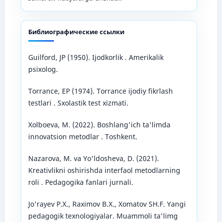
Библиографические ссылки
Guilford, JP (1950). Ijodkorlik . Amerikalik
psixolog.
Torrance, EP (1974). Torrance ijodiy fikrlash
testlari . Sxolastik test xizmati.
Xolboeva, M. (2022). Boshlang'ich ta'limda
innovatsion metodlar . Toshkent.
Nazarova, M. va Yo'ldosheva, D. (2021).
Kreativlikni oshirishda interfaol metodlarning
roli . Pedagogika fanlari jurnali.
Jo'rayev P.X., Raximov B.X., Xomatov SH.F. Yangi
pedagogik texnologiyalar. Muammoli ta'limg