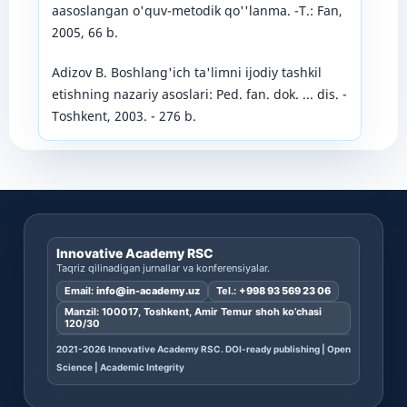
aasoslangan o'quv-metodik qo''lanma. -T.: Fan,
2005, 66 b.
Adizov B. Boshlang'ich ta'limni ijodiy tashkil
etishning nazariy asoslari: Ped. fan. dok. ... dis. -
Toshkent, 2003. - 276 b.
Innovative Academy RSC
Taqriz qilinadigan jurnallar va konferensiyalar.
Email:
info@in-academy.uz
Tel.:
+998 93 569 23 06
Manzil: 100017, Toshkent, Amir Temur shoh ko’chasi
120/30
2021-2026 Innovative Academy RSC. DOI-ready publishing | Open
Science | Academic Integrity