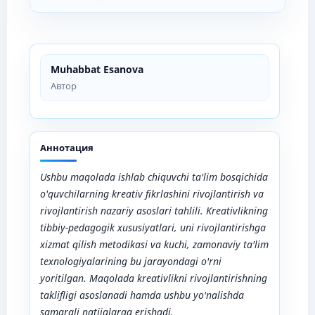
Muhabbat Esanova
Автор
Аннотация
Ushbu maqolada ishlab chiquvchi ta'lim bosqichida
o'quvchilarning kreativ fikrlashini rivojlantirish va
rivojlantirish nazariy asoslari tahlili. Kreativlikning
tibbiy-pedagogik xususiyatlari, uni rivojlantirishga
xizmat qilish metodikasi va kuchi, zamonaviy ta'lim
texnologiyalarining bu jarayondagi o'rni
yoritilgan. Maqolada kreativlikni rivojlantirishning
taklifligi asoslanadi hamda ushbu yo'nalishda
samarali natijalarga erishadi.