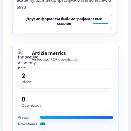
academy.uz/index.php/CAJMRMS/article/view/3
6990
Другие форматы библиографических
ссылок
Article metrics
Views and PDF downloads
2
Views
0
Downloads
Views
Downloads