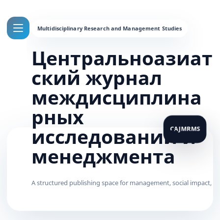
Центральноазиат
ский журнал
междисциплина
рных
исследований и
менеджмента