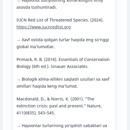
→ Hayvonot dunyosining xilma-xilligini ilmiy
asosda tushuntiradi.
IUCN Red List of Threatened Species. (2024).
https://www.iucnredlist.org
→ Xavf ostida qolgan turlar haqida eng so‘nggi
global ma’lumotlar.
Primack, R. B. (2014). Essentials of Conservation
Biology (6th ed.). Sinauer Associates.
→ Biologik xilma-xillikni saqlash usullari va xavf
omillari haqida keng ma’lumot.
Macdonald, D., & Norris, K. (2001). "The
extinction crisis: past and present." Nature,
411(6835), 543–545.
→ Hayvonlar turlarining yo‘qolish sabablari va