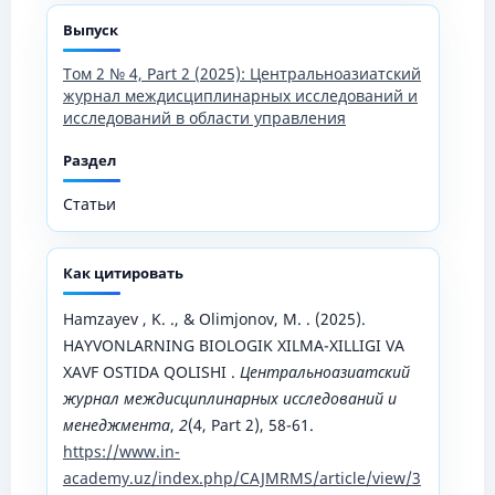
Выпуск
Том 2 № 4, Part 2 (2025): Центральноазиатский
журнал междисциплинарных исследований и
исследований в области управления
Раздел
Статьи
Как цитировать
Hamzayev , K. ., & Olimjonov, M. . (2025).
HAYVONLARNING BIOLOGIK XILMA-XILLIGI VA
XAVF OSTIDA QOLISHI .
Центральноазиатский
журнал междисциплинарных исследований и
менеджмента
,
2
(4, Part 2), 58-61.
https://www.in-
academy.uz/index.php/CAJMRMS/article/view/3