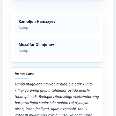
Kamoljon Hamzayev
Автор
Muzaffar Olimjonov
Автор
Аннотация
Ushbu maqolada hayvonlarning biologik xilma-
xilligi va uning global tahdidlar ostida qolishi
tahlil qilinadi. Biologik xilma-xilligi ekotizimlarning
barqarorligini saqlashda muhim rol o‘ynaydi.
Biroq, inson faoliyati, iqlim o‘zgarishi, tabiiy
yashash muhitining yo‘q qilinishi va noqonuniy