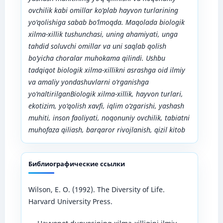
ovchilik kabi omillar ko‘plab hayvon turlarining
yo‘qolishiga sabab bo‘lmoqda. Maqolada biologik
xilma-xillik tushunchasi, uning ahamiyati, unga
tahdid soluvchi omillar va uni saqlab qolish
bo‘yicha choralar muhokama qilindi. Ushbu
tadqiqot biologik xilma-xillikni asrashga oid ilmiy
va amaliy yondashuvlarni o‘rganishga
yo‘naltirilganBiologik xilma-xillik, hayvon turlari,
ekotizim, yo‘qolish xavfi, iqlim o‘zgarishi, yashash
muhiti, inson faoliyati, noqonuniy ovchilik, tabiatni
muhofaza qiliash, barqaror rivojlanish, qizil kitob
Библиографические ссылки
Wilson, E. O. (1992). The Diversity of Life.
Harvard University Press.