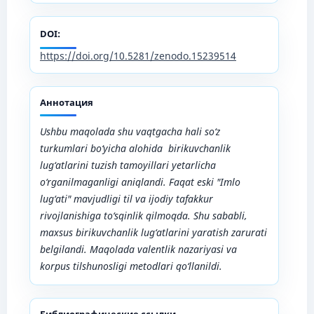
DOI:
https://doi.org/10.5281/zenodo.15239514
Аннотация
Ushbu maqolada shu vaqtgacha hali so‘z
turkumlari bo‘yicha alohida birikuvchanlik
lug‘atlarini tuzish tamoyillari yetarlicha
o‘rganilmaganligi aniqlandi. Faqat eski "Imlo
lug‘ati" mavjudligi til va ijodiy tafakkur
rivojlanishiga to‘sqinlik qilmoqda. Shu sababli,
maxsus birikuvchanlik lug‘atlarini yaratish zarurati
belgilandi. Maqolada valentlik nazariyasi va
korpus tilshunosligi metodlari qo‘llanildi.
Библиографические ссылки