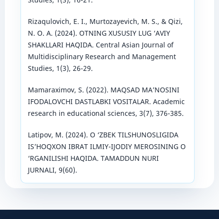
Rizaqulovich, E. I., Murtozayevich, M. S., & Qizi,
N. O. A. (2024). OTNING XUSUSIY LUG ‘AVIY
SHAKLLARI HAQIDA. Central Asian Journal of
Multidisciplinary Research and Management
Studies, 1(3), 26-29.
Mamaraximov, S. (2022). MAQSAD MA’NOSINI
IFODALOVCHI DASTLABKI VOSITALAR. Academic
research in educational sciences, 3(7), 376-385.
Latipov, M. (2024). O ‘ZBEK TILSHUNOSLIGIDA
IS’HOQXON IBRAT ILMIY-IJODIY MEROSINING O
‘RGANILISHI HAQIDA. TAMADDUN NURI
JURNALI, 9(60).