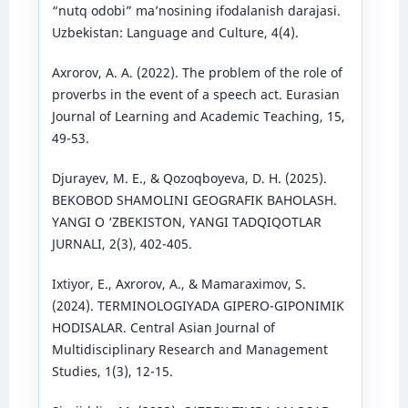
“nutq odobi” ma’nosining ifodalanish darajasi.
Uzbekistan: Language and Culture, 4(4).
Axrorov, A. A. (2022). The problem of the role of
proverbs in the event of a speech act. Eurasian
Journal of Learning and Academic Teaching, 15,
49-53.
Djurayev, M. E., & Qozoqboyeva, D. H. (2025).
BEKOBOD SHAMOLINI GEOGRAFIK BAHOLASH.
YANGI O ‘ZBEKISTON, YANGI TADQIQOTLAR
JURNALI, 2(3), 402-405.
Ixtiyor, E., Axrorov, A., & Mamaraximov, S.
(2024). TERMINOLOGIYADA GIPERO-GIPONIMIK
HODISALAR. Central Asian Journal of
Multidisciplinary Research and Management
Studies, 1(3), 12-15.