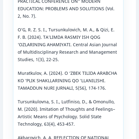
PRACTICAL CONFERENCE ON" MODERN
EDUCATION: PROBLEMS AND SOLUTIONS (Vol.
2, No. 7).
O‘G, R. Z. S. I., Tursunkulovich, M. A., & Qizi, E.
F. B. (2024). TA’LIMDA RASMIY ISH QOG
‘OZLARINING AHAMIYATI. Central Asian Journal
of Multidisciplinary Research and Management
Studies, 1(3), 22-25.
Muratkulov, A. (2024). O ‘ZBEK TILIDA ARABCHA
KO ‘PLIK SHAKLLARINING QO ‘LLANILISHI.
TAMADDUN NURI JURNALI, 5(56), 174-176.
Tursunkulovna, S. I., Lutfiniso, D., & Omonullo,
M. (2020). Imitation of Thoughts and Feelings–
Artistic Means of Psychology. Solid State
Technology, 63(4), 453-457.
Akbarovich, A. A. REFLECTION OF NATIONAL