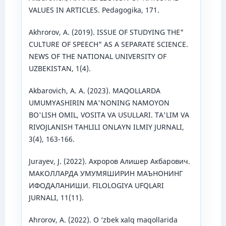
VALUES IN ARTICLES. Pedagogika, 171.
Akhrorov, A. (2019). ISSUE OF STUDYING THE"
CULTURE OF SPEECH" AS A SEPARATE SCIENCE.
NEWS OF THE NATIONAL UNIVERSITY OF
UZBEKISTAN, 1(4).
Akbarovich, A. A. (2023). MAQOLLARDA
UMUMYASHIRIN MA'NONING NAMOYON
BO'LISH OMIL, VOSITA VA USULLARI. TA'LIM VA
RIVOJLANISH TAHLILI ONLAYN ILMIY JURNALI,
3(4), 163-166.
Jurayev, J. (2022). Ахроров Алишер Акбарович.
МАКОЛЛАРДА УМУМЯШИРИН МАЪНОНИНГ
ИФОДАЛАНИШИ. FILOLOGIYA UFQLARI
JURNALI, 11(11).
Ahrorov, A. (2022). O ‘zbek xalq maqollarida