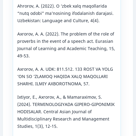
Ahrorov, A. (2022). O ‘zbek xalq maqollarida
“nutq odobi” ma’nosining ifodalanish darajasi.
Uzbekistan: Language and Culture, 4(4).
Axrorov, A. A. (2022). The problem of the role of
proverbs in the event of a speech act. Eurasian
Journal of Learning and Academic Teaching, 15,
49-53.
Axrorov, A. A. UDK: 811.512. 133 ROST VA YOLG
‘ON SO ‘ZLAMOQ HAQIDA XALQ MAQOLLARI
SHARHI. ILMIY AXBOROTNOMA, 57.
Ixtiyor, E., Axrorov, A., & Mamaraximov, S.
(2024). TERMINOLOGIYADA GIPERO-GIPONIMIK
HODISALAR. Central Asian Journal of
Multidisciplinary Research and Management
Studies, 1(3), 12-15.