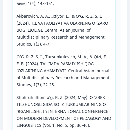
веке, 1(4), 148-151.
Akbarovich, A. A., Ixtiyor, E., & O‘G, R. Z. S. I.
(2024). TIL VA FAOLIYAT VA ULARNING O ‘ZARO
BOG ‘LIQLIGI. Central Asian Journal of
Multidisciplinary Research and Management
Studies, 1(3), 4-7.
O‘G, R. Z. S. I., Tursunkulovich, M. A., & Qizi, E.
F. B. (2024). TA’LIMDA RASMIY ISH QOG
‘OZLARINING AHAMIYATI. Central Asian Journal
of Multidisciplinary Research and Management
Studies, 1(3), 22-25.
Shohruh ilhom o‘g, R. Z. (2024, May). O ‘ZBEK
TILSHUNOSLIGIDA SO ‘Z TURKUMLARINING O
‘RGANILISHI. In INTERNATIONAL CONFERENCE
ON MODERN DEVELOPMENT OF PEDAGOGY AND
LINGUISTICS (Vol. 1, No. 5, pp. 36-46).