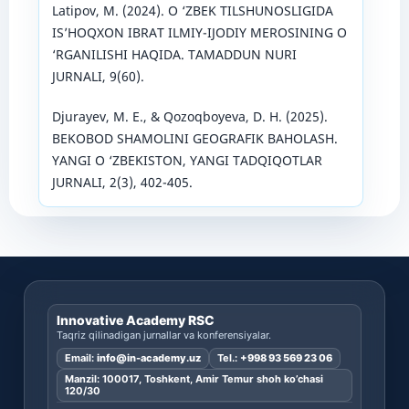
Latipov, M. (2024). O ‘ZBEK TILSHUNOSLIGIDA
IS’HOQXON IBRAT ILMIY-IJODIY MEROSINING O
‘RGANILISHI HAQIDA. TAMADDUN NURI
JURNALI, 9(60).
Djurayev, M. E., & Qozoqboyeva, D. H. (2025).
BEKOBOD SHAMOLINI GEOGRAFIK BAHOLASH.
YANGI O ‘ZBEKISTON, YANGI TADQIQOTLAR
JURNALI, 2(3), 402-405.
Innovative Academy RSC
Taqriz qilinadigan jurnallar va konferensiyalar.
Email:
info@in-academy.uz
Tel.:
+998 93 569 23 06
Manzil: 100017, Toshkent, Amir Temur shoh ko’chasi
120/30