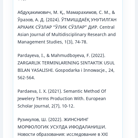
Абдуҳакимович, М. Қ., Мамарахимов, С. М., &
Ўразов, А. Д. (2024). ЎТМИШДАЁҚ УНУТИЛГАН
АРХАИК СЎЗЛАР “ЎЛИК СЎЗЛАР” ДИР. Central
Asian Journal of Multidisciplinary Research and
Management Studies, 1(3), 74-78.
Pardayeva, I., & Mahmudboyeva, F. (2022).
ZARGARLIK TERMINLARINING SINTAKTIK USUL
BILAN YASALISHI. Gospodarka i Innowacje., 24,
562-564.
Pardaeva, I. X. (2021). Semantic Method Of
Jewelery Terms Production With. European
Scholar Journal, 2(7), 10-12.
Рузикулов, Ш. (2022). ЖИНСНИНГ
МОРФОЛОГИК УСУЛДА ИФОДАЛАНИШИ.
Новости образования: исследование в XXI