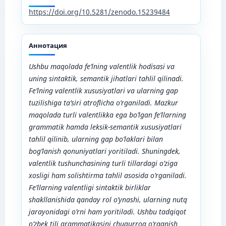
https://doi.org/10.5281/zenodo.15239484
Аннотация
Ushbu maqolada fe’lning valentlik hodisasi va
uning sintaktik, semantik jihatlari tahlil qilinadi.
Fe’lning valentlik xususiyatlari va ularning gap
tuzilishiga ta’siri atroflicha o’rganiladi. Mazkur
maqolada turli valentlikka ega bo’lgan fe’llarning
grammatik hamda leksik-semantik xususiyatlari
tahlil qilinib, ularning gap bo’laklari bilan
bog’lanish qonuniyatlari yoritiladi. Shuningdek,
valentlik tushunchasining turli tillardagi o’ziga
xosligi ham solishtirma tahlil asosida o’rganiladi.
Fe’llarning valentligi sintaktik birliklar
shakllanishida qanday rol o’ynashi, ularning nutq
jarayonidagi o’rni ham yoritiladi. Ushbu tadqiqot
o’zbek tili grammatikasini chuqurroq o’rganish