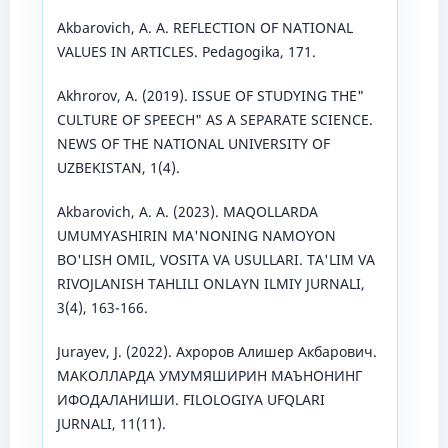
Akbarovich, A. A. REFLECTION OF NATIONAL
VALUES IN ARTICLES. Pedagogika, 171.
Akhrorov, A. (2019). ISSUE OF STUDYING THE"
CULTURE OF SPEECH" AS A SEPARATE SCIENCE.
NEWS OF THE NATIONAL UNIVERSITY OF
UZBEKISTAN, 1(4).
Akbarovich, A. A. (2023). MAQOLLARDA
UMUMYASHIRIN MA'NONING NAMOYON
BO'LISH OMIL, VOSITA VA USULLARI. TA'LIM VA
RIVOJLANISH TAHLILI ONLAYN ILMIY JURNALI,
3(4), 163-166.
Jurayev, J. (2022). Ахроров Алишер Акбарович.
МАКОЛЛАРДА УМУМЯШИРИН МАЪНОНИНГ
ИФОДАЛАНИШИ. FILOLOGIYA UFQLARI
JURNALI, 11(11).