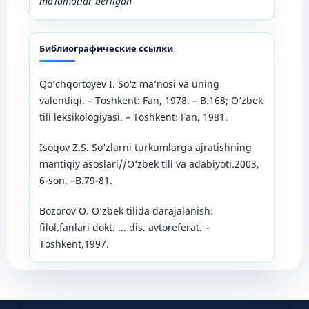
ma’lumotlar berilgan
Библиографические ссылки
Qo‘chqortoyev I. So‘z ma’nosi va uning
valentligi. – Toshkent: Fan, 1978. – B.168; O‘zbek
tili leksikologiyasi. – Toshkent: Fan, 1981.
Isoqov Z.S. So‘zlarni turkumlarga ajratishning
mantiqiy asoslari//O‘zbek tili va adabiyoti.2003,
6-son. –B.79-81.
Bozorov O. O‘zbek tilida darajalanish:
filol.fanlari dokt. ... dis. avtoreferat. –
Toshkent,1997.