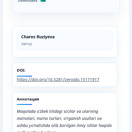
Downloads
Charos Ruziyeva
Автор
DOI:
https://doi.org/10.5281/zenodo.15171917
Аннотация
Maqolada o‘zbek tilidagi so‘zlar va ularning
ma’nolari, ma’no turlari, o‘rganish usullari va
ushbu yo‘nalishda olib borilgan ilmiy ishlar haqida