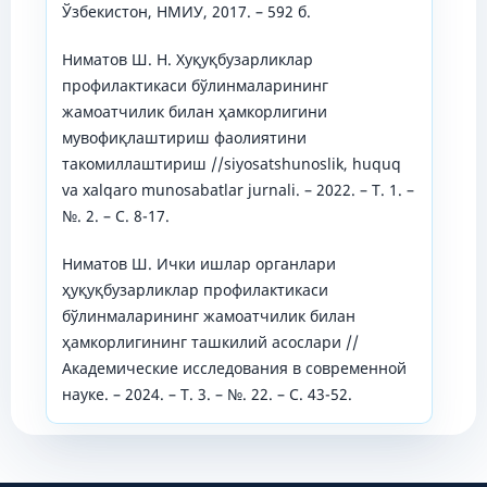
Ўзбекистон, НМИУ, 2017. – 592 б.
Ниматов Ш. Н. Хуқуқбузарликлар
профилактикаси бўлинмаларининг
жамоатчилик билан ҳамкорлигини
мувофиқлаштириш фаолиятини
такомиллаштириш //siyosatshunoslik, huquq
va xalqaro munosabatlar jurnali. – 2022. – Т. 1. –
№. 2. – С. 8-17.
Ниматов Ш. Ички ишлар органлари
ҳуқуқбузарликлар профилактикаси
бўлинмаларининг жамоатчилик билан
ҳамкорлигининг ташкилий асослари //
Академические исследования в современной
науке. – 2024. – Т. 3. – №. 22. – С. 43-52.