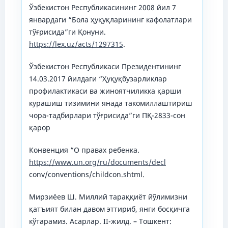
Ўзбекистон Республикасининг 2008 йил 7
январдаги “Бола ҳуқуқларининг кафолатлари
тўғрисида”ги Қонуни.
https://lex.uz/acts/1297315
.
Ўзбекистон Республикаси Президентининг
14.03.2017 йилдаги “Ҳуқуқбузарликлар
профилактикаси ва жиноятчиликка қарши
курашиш тизимини янада такомиллаштириш
чора-тадбирлари тўғрисида”ги ПҚ-2833-сон
қарор
Конвенция “О правах ребенка.
https://www.un.org/ru/documents/decl
conv/conventions/childcon.shtml.
Мирзиёев Ш. Миллий тараққиёт йўлимизни
қатъият билан давом эттириб, янги босқичга
кўтарамиз. Асарлар. II-жилд. – Тошкент: