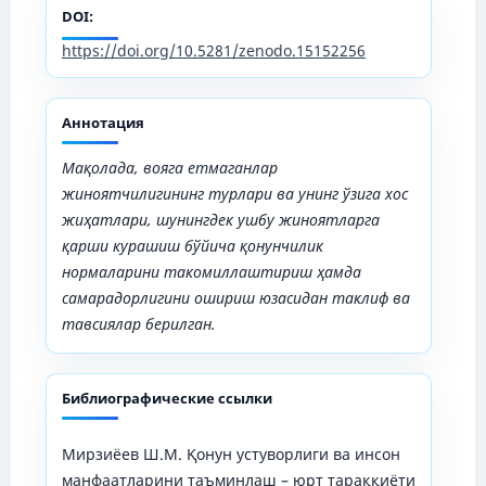
DOI:
https://doi.org/10.5281/zenodo.15152256
Аннотация
Мақолада, вояга етмаганлар
жиноятчилигининг турлари ва унинг ўзига хос
жиҳатлари, шунингдек ушбу жиноятларга
қарши курашиш бўйича қонунчилик
нормаларини такомиллаштириш ҳамда
самарадорлигини ошириш юзасидан таклиф ва
тавсиялар берилган.
Библиографические ссылки
Мирзиёев Ш.М. Қонун устуворлиги ва инсон
манфаатларини таъминлаш – юрт тараққиёти