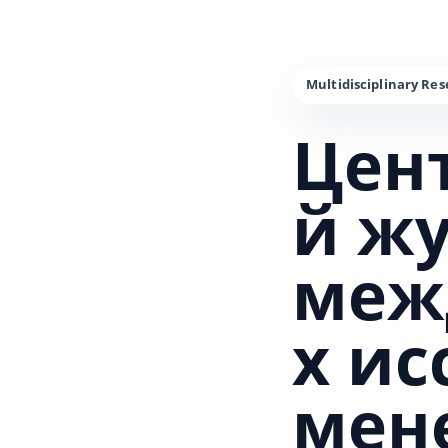
Цен
й ж
меж
х и
мен