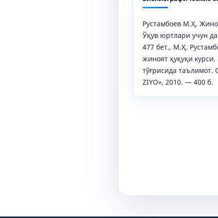
Рустамбоев М.Ҳ. Жино
Ўқув юртлари учун дар
477 бет., М.Ҳ. Рустам
жиноят ҳуқуқи курси.
тўғрисида таълимот. 
ZIYO», 2010. — 400 б.