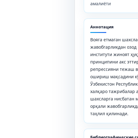
амалиёти
Аннотация
Вояга етмаган шахсл
жавобгарликдан озод
институти жиноят ҳу
принципини акс эттир
репрессияни тежаш в
ошириш мақсадини кў
Ўзбекистон Республи
халқаро тажрибалар а
шахсларга нисбатан 
орқали жавобгарликд
таҳлил қилинади.
Библиографические с