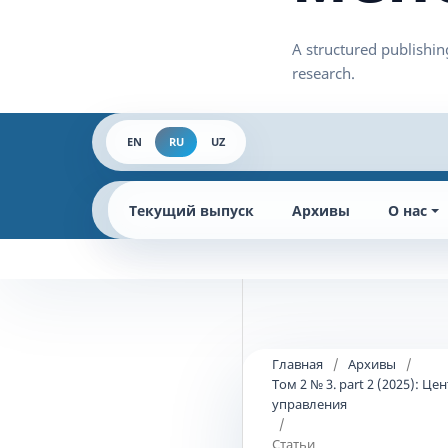
EN
RU
UZ
Текущий выпуск
Архивы
О нас
Главная
/
Архивы
/
Том 2 № 3. part 2 (2025):
управления
/
Статьи