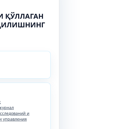
И ҚЎЛЛАГАН
 ҚИЛИШНИНГ
:
журнал
сследований и
и управления