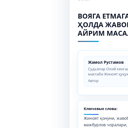
ВОЯГА ЕТМА
ҲОЛДА ЖАВО
АЙРИМ МАСА
Жамол Рустамов
Судьялар Олий кенга
мактаби Жиноят ҳуқу
Автор
Ключевые слова:
Жиноят қонуни, жаво
мажбурлов чоралари, 