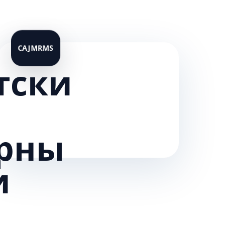
тски
рны
и