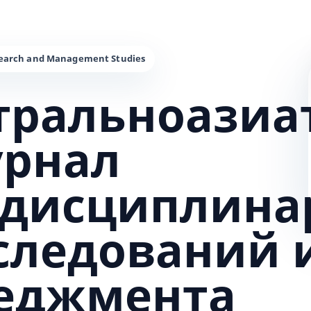
тральноазиа
урнал
дисциплина
сследований 
еджмента