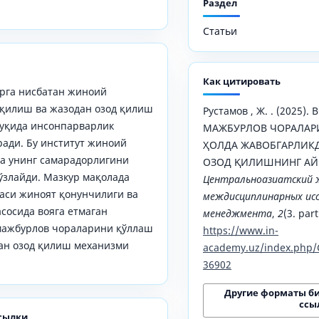
Раздел
Статьи
Как цитировать
арга нисбатан жиноий
 қилиш ва жазодан озод қилиш
Рустамов , Ж. . (2025
қуқида инсонпарварлик
МАЖБУРЛОВ ЧОРАЛАР
ади. Бу институт жиноий
ҲОЛДА ЖАВОБГАРЛИК
а унинг самарадорлигини
ОЗОД ҚИЛИШНИНГ АЙ
злайди. Мазкур мақолада
Центральноазиатский 
каси жиноят қонунчилиги ва
междисциплинарных исс
сосида вояга етмаган
менеджмента
,
2
(3. part
мажбурлов чораларини қўллаш
https://www.in-
ан озод қилиш механизми
academy.uz/index.php/
36902
Другие форматы б
ссы
сылки