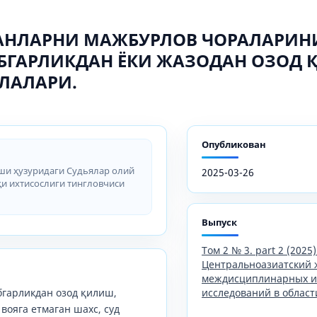
ГАНЛАРНИ МАЖБУРЛОВ ЧОРАЛАРИН
БГАРЛИКДАН ЁКИ ЖАЗОДАН ОЗОД
ЛАЛАРИ.
Опубликован
ши ҳузуридаги Судьялар олий
2025-03-26
қи ихтисослиги тингловчиси
Выпуск
Том 2 № 3. part 2 (2025)
Центральноазиатский 
междисциплинарных и
бгарликдан озод қилиш,
исследований в област
вояга етмаган шахс, суд