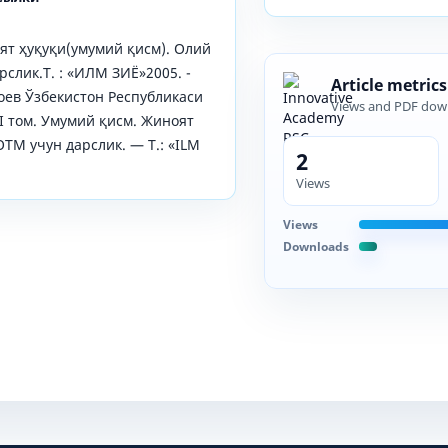
ят ҳуқуқи(умумий қисм). Олий
слик.Т. : «ИЛМ ЗИЁ»2005. -
Article metrics
боев Ўзбекистон Республикаси
Views and PDF dow
 I том. Умумий қисм. Жиноят
ОТМ учун дарслик. — Т.: «ILM
2
Views
Views
Downloads