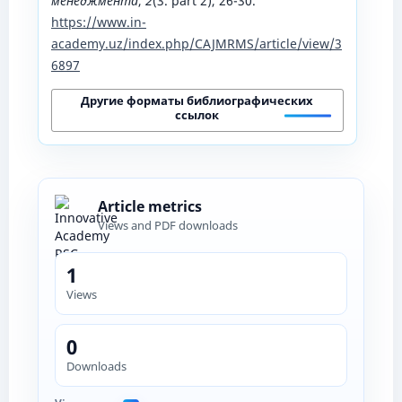
менеджмента
,
2
(3. part 2), 26-30.
https://www.in-
academy.uz/index.php/CAJMRMS/article/view/3
6897
Другие форматы библиографических
ссылок
Article metrics
Views and PDF downloads
1
Views
0
Downloads