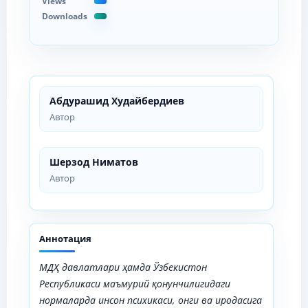
Views
Downloads
Абдурашид Худайбердиев
Автор
Шерзод Ниматов
Автор
Аннотация
МДҲ давлатлари ҳамда Ўзбекистон
Республикаси маъмурий қонунчилигидаги
нормаларда
инсон психикаси, онги ва иродасига