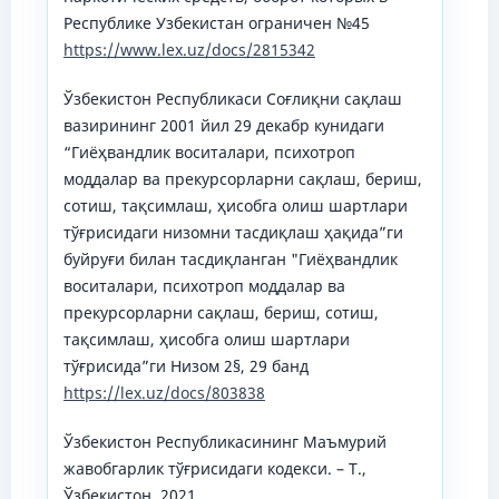
Республике Узбекистан ограничен №45
https://www.lex.uz/docs/2815342
Ўзбекистон Республикаси Соғлиқни сақлаш
вазирининг 2001 йил 29 декабр кунидаги
“Гиёҳвандлик воситалари, психотроп
моддалар ва прекурсорларни сақлаш, бериш,
сотиш, тақсимлаш, ҳисобга олиш шартлари
тўғрисидаги низомни тасдиқлаш ҳақида”ги
буйруғи билан тасдиқланган "Гиёҳвандлик
воситалари, психотроп моддалар ва
прекурсорларни сақлаш, бериш, сотиш,
тақсимлаш, ҳисобга олиш шартлари
тўғрисида”ги Низом 2§, 29 банд
https://lex.uz/docs/803838
Ўзбекистон Республикасининг Маъмурий
жавобгарлик тўғрисидаги кодекси. – Т.,
Ўзбекистон. 2021.