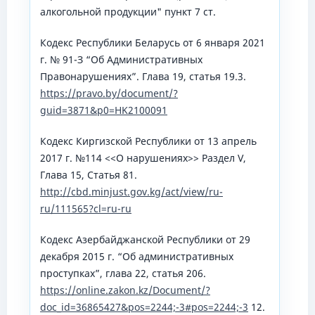
алкогольной продукции" пункт 7 ст.
Кодекс Республики Беларусь от 6 января 2021
г. № 91-З “Об Административных
Правонарушениях”. Глава 19, статья 19.3.
https://pravo.by/document/?
guid=3871&p0=HK2100091
Кодекс Киргизской Республики от 13 апрель
2017 г. №114 <<О нарушениях>> Раздел V,
Глава 15, Статья 81.
http://cbd.minjust.gov.kg/act/view/ru-
ru/111565?cl=ru-ru
Кодекс Азербайджанской Республики от 29
декабря 2015 г. “Об административных
проступках”, глава 22, статья 206.
https://online.zakon.kz/Document/?
doc_id=36865427&pos=2244;-3#pos=2244;-3
12.