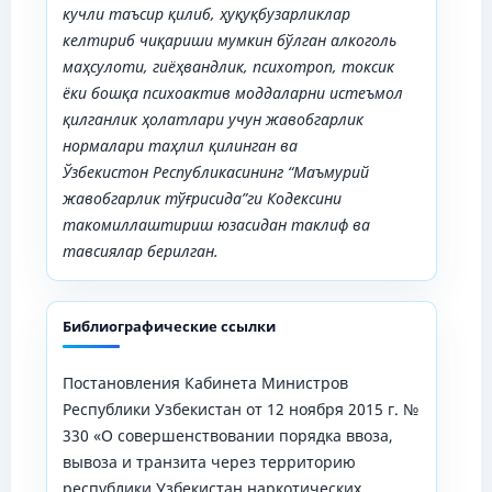
кучли таъсир қилиб, ҳуқуқбузарликлар
келтириб чиқариши мумкин бўлган алкоголь
маҳсулоти, гиёҳвандлик, психотроп, токсик
ёки бошқа психоактив моддаларни истеъмол
қилганлик ҳолатлари учун
жавобгарлик
нормалари таҳлил қилинган ва
Ўзбекистон
Республикасининг “Маъмурий
жавобгарлик тўғрисида”ги Кодексини
такомиллаштириш юзасидан таклиф ва
тавсиялар берилган.
Библиографические ссылки
Постановления Кабинета Министров
Республики Узбекистан от 12 ноября 2015 г. №
330 «О совершенствовании порядка ввоза,
вывоза и транзита через территорию
республики Узбекистан наркотических