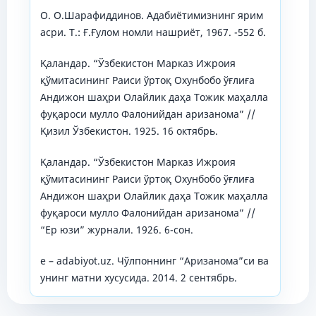
О. О.Шарафиддинов. Адабиётимизнинг ярим
асри. Т.: Ғ.Ғулом номли нашриёт, 1967. -552 б.
Қаландар. “Ўзбекистон Марказ Ижроия
қўмитасининг Раиси ўртоқ Охунбобо ўғлиға
Андижон шаҳри Олайлик даҳа Тожик маҳалла
фуқароси мулло Фалонийдан аризанома” //
Қизил Ўзбекистон. 1925. 16 октябрь.
Қаландар. “Ўзбекистон Марказ Ижроия
қўмитасининг Раиси ўртоқ Охунбобо ўғлиға
Андижон шаҳри Олайлик даҳа Тожик маҳалла
фуқароси мулло Фалонийдан аризанома” //
“Ер юзи” журнали. 1926. 6-сон.
e – adabiyot.uz. Чўлпоннинг “Аризанома”си ва
унинг матни хусусида. 2014. 2 сентябрь.