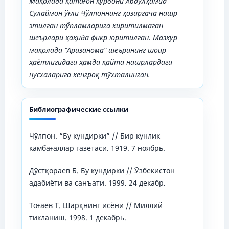
Мақолада қатағон қурбони Абдулҳамид
Сулаймон ўғли Чўлпоннинг ҳозиргача нашр
этилган тўпламларига киритилмаган
шеърлари ҳақида фикр юритилган. Мазкур
мақола
да
“Аризанома” шеърининг шоир
ҳаётлигидаги ҳамда қайта нашрлардаги
нусхаларига кенгроқ тўхталинган.
Библиографические ссылки
Чўлпон. “Бу кундирки” // Бир кунлик
камбағаллар газетаси. 1919. 7 ноябрь.
Дўстқораев Б. Бу кундирки // Ўзбекистон
адабиёти ва санъати. 1999. 24 декабр.
Тоғаев Т. Шарқнинг исёни // Миллий
тикланиш. 1998. 1 декабрь.