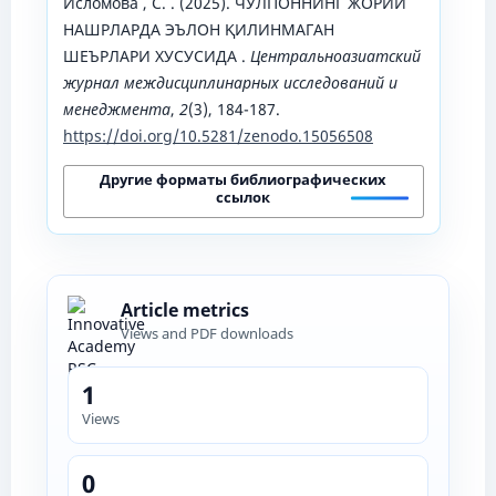
Исломова , С. . (2025). ЧЎЛПОННИНГ ЖОРИЙ
НАШРЛАРДА ЭЪЛОН ҚИЛИНМАГАН
ШЕЪРЛАРИ ХУСУСИДА .
Центральноазиатский
журнал междисциплинарных исследований и
менеджмента
,
2
(3), 184-187.
https://doi.org/10.5281/zenodo.15056508
Другие форматы библиографических
ссылок
Article metrics
Views and PDF downloads
1
Views
0