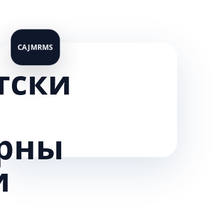
тски
рны
и