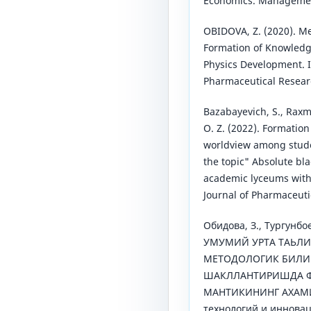
Economics. Management
OBIDOVA, Z. (2020). Me
Formation of Knowledge
Physics Development. I
Pharmaceutical Resear
Bazabayevich, S., Raxm
O. Z. (2022). Formation 
worldview among stude
the topic" Absolute bla
academic lyceums with 
Journal of Pharmaceuti
Обидова, З., Тургунбое
УМУМИЙ УРТА ТАЬЛ
МЕТОДОЛОГИК БИЛИ
ШАКЛЛАНТИРИШДА Ф
МАНТИКИНИНГ АХАМИ
технологий и инноваций