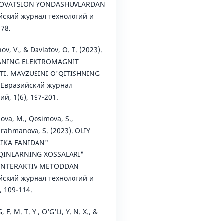
NOVATSION YONDASHUVLARDAN
йский журнал технологий и
178.
v, V., & Davlatov, O. T. (2023).
ANING ELEKTROMAGNIT
I. MAVZUSINI O'QITISHNING
 Евразийский журнал
й, 1(6), 197-201.
ova, M., Qosimova, S.,
rahmanova, S. (2023). OLIY
ZIKA FANIDAN"
QINLARNING XOSSALARI"
 INTERAKTIV METODDAN
йский журнал технологий и
, 109-114.
, F. M. T. Y., O‘G‘Li, Y. N. X., &