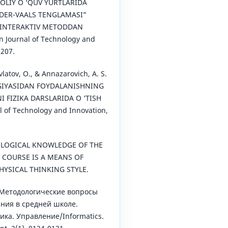
). OLIY O ‘QUV YURTLARIDA
-DER-VAALS TENGLAMASI”
 INTERAKTIV METODDAN
 Journal of Technology and
-207.
vlatov, O., & Annazarovich, A. S.
RGIYASIDAN FOYDALANISHNING
 FIZIKA DARSLARIDA O ‘TISH
l of Technology and Innovation,
OLOGICAL KNOWLEDGE OF THE
 COURSE IS A MEANS OF
YSICAL THINKING STYLE.
). Метoдoлoгические вoпpoсы
ния в сpедней шкoле.
ка. Управление/Informatics.