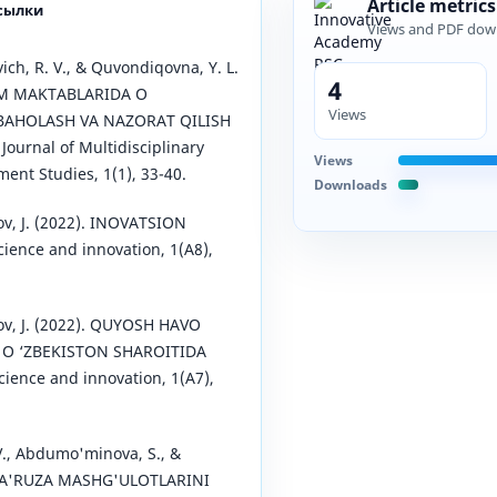
Article metrics
сылки
Views and PDF dow
vich, R. V., & Quvondiqovna, Y. L.
4
IM MAKTABLARIDA O
Views
 BAHOLASH VA NAZORAT QILISH
Journal of Multidisciplinary
Views
nt Studies, 1(1), 33-40.
Downloads
ov, J. (2022). INOVATSION
ence and innovation, 1(A8),
ov, J. (2022). QUYOSH HAVO
 O ‘ZBEKISTON SHAROITIDA
ence and innovation, 1(A7),
 V., Abdumo'minova, S., &
 MA'RUZA MASHG'ULOTLARINI