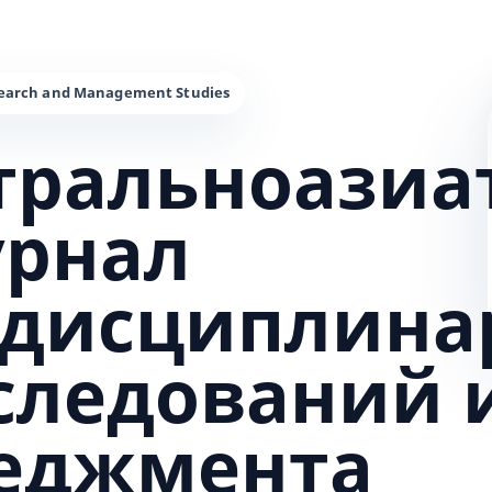
тральноазиа
урнал
дисциплина
сследований 
еджмента