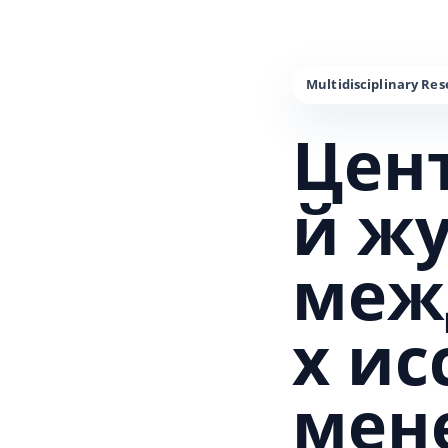
Цен
й ж
меж
х и
мен