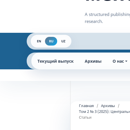
EN
RU
UZ
Текущий выпуск
Архивы
О нас
Главная
/
Архивы
/
Том 2 № 3 (2025): Централ
Статьи