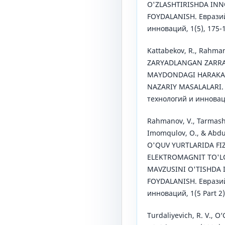
O'ZLASHTIRISHDA IN
FOYDALANISH. Еврази
инноваций, 1(5), 175-
Kattabekov, R., Rahmano
ZARYADLANGAN ZARR
MAYDONDAGI HARAKAT
NAZARIY MASALALARI.
технологий и инноваци
Rahmanov, V., Tarmash
Imomqulov, O., & Abdu
O'QUV YURTLARIDA FI
ELEKTROMAGNIT TO'L
MAVZUSINI O'TISHDA
FOYDALANISH. Еврази
инноваций, 1(5 Part 2)
Turdaliyevich, R. V., O‘G