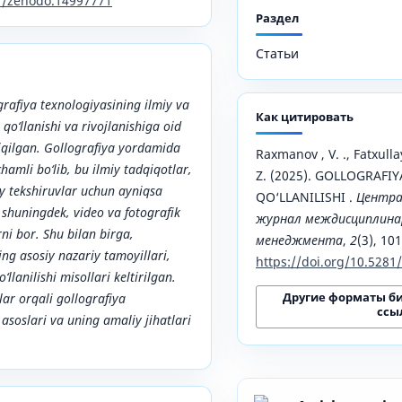
81/zenodo.14997771
Раздел
Статьи
afiya texnologiyasining ilmiy va
Как цитировать
qo‘llanishi va rivojlanishiga oid
hiqilgan. Gollografiya yordamida
Raxmanov , V. ., Fatxulla
chamli bo‘lib, bu ilmiy tadqiqotlar,
Z. (2025). GOLLOGRAFI
biy tekshiruvlar uchun ayniqsa
QO‘LLANILISHI .
Центра
 shuningdek, video va fotografik
журнал междисциплинар
rni bor. Shu bilan birga,
менеджмента
,
2
(3), 10
ng asosiy nazariy tamoyillari,
https://doi.org/10.528
‘llanilishi misollari keltirilgan.
Другие форматы б
ar orqali gollografiya
ссы
soslari va uning amaliy jihatlari