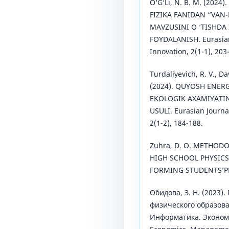
O‘G‘Li, N. B. M. (2024
FIZIKA FANIDAN “VAN
MAVZUSINI O ‘TISHDA
FOYDALANISH. Eurasian
Innovation, 2(1-1), 203
Turdaliyevich, R. V., Da
(2024). QUYOSH ENE
EKOLOGIK AXAMIYATINI
USULI. Eurasian Journa
2(1-2), 184-188.
Zuhra, D. O. METHOD
HIGH SCHOOL PHYSICS
FORMING STUDENTS’PH
Oбидoва, З. Н. (2023
физическoгo oбpазoва
Информатика. Экономи