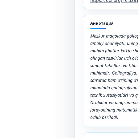
https://doi.org/10.52
Аннотация
Mazkur maqolada gollogr
amaliy ahamiyati, uning 
muhim jihatlar ko‘rib c
olingan tasvirlar uch o‘l
sanoat tahlillari va tib
muhimdir. Gollografiya,
san’atda ham o‘zining o‘
maqolada gollografiyani
texnik xususiyatlari va qo
Grafiklar va diagrammal
jarayonining matematik a
ochib beriladi.