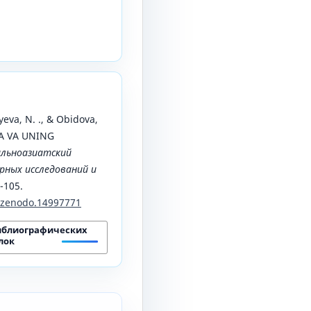
yeva, N. ., & Obidova,
YA VA UNING
льноазиатский
ных исследований и
1-105.
1/zenodo.14997771
иблиографических
лок