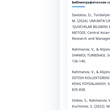
Библиографические с
Davlatov, O., Turdaliye
M. (2024). UMUMTA’L
‘QUVCHILAR BILIMINI
METODI. Central Asian 
Research and Manageme
Rahmanov, V., & Alijon
SHAMOL TURBINASI. Sci
136-140.
Rahmanov, V., & Alijon
ISITISH KOLLEKTORINI
KENG FOYDALANISH. Sci
835-838.
Islikov, S., Rahmanov,
Kuchimov, S. (2023).