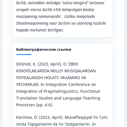
bо‘lib, avloddan avlodga “ustoz
-
shogird” an’anasi
oraqali meros bо‘lib о‘tib kelayotgan kasbiy
musiqaning namunasidir.
Ushbu maqolada
Shashmaqomning nasr bo‘limi va ularning tuzlishi
haqida ma’lumot berilgan.
Библиографические ссылки
Dilshod, K. (2023, April). O ‘ZBEK
KINOFILMLARIDA MILLIY MUSIQALARDAN
FOYDALANISH HOLATI: MUAMMO VA
YECHIMLAR. In Integration Conference on
Integration of Pragmalinguistics, Functional
Translation Studies and Language Teaching
Processes (pp. 4-6).
Karimov, D. (2023, April). Muvaffaqqiyat Yo ‘Lim:
Unda Topganlarim Va Yo ‘Qotganlarim. In