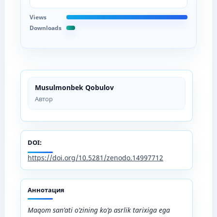
Views
Downloads
Musulmonbek Qobulov
Автор
DOI:
https://doi.org/10.5281/zenodo.14997712
Аннотация
Maqom san’ati о‘zining kо‘p asrlik tarixiga ega