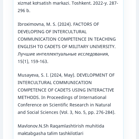
xizmat koʻrsatish markazi. Toshkent. 2022-y. 287-
296 b.
Ibroximovna, M. S. (2024). FACTORS OF
DEVELOPING OF INTERCULTURAL
COMMUNICATION COMPETENCE IN TEACHING
ENGLISH TO CADETS OF MILITARY UNIVERSITY.
Лучшие интеллектуальные исследования,
15(1), 159-163.
Musayeva, S. I. (2024, May). DEVELOPMENT OF
INTERCULTURAL COMMUNICATION
COMPETENCE OF CADETS USING INTERACTIVE
METHODS. In Proceedings of International
Conference on Scientific Research in Natural
and Social Sciences (Vol. 3, No. 5, pp. 276-284).
Mavlonov.N.Sh Raqamlashtirish muhitida
maktabgasha taʻlim tashkilotlari