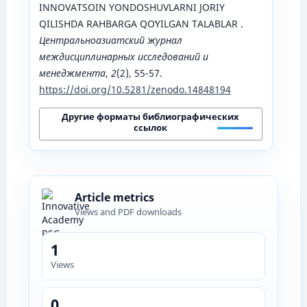
INNOVATSOIN YONDOSHUVLARNI JORIY
QILISHDA RAHBARGA QOʻYILGAN TALABLAR .
Центральноазиатский журнал
междисциплинарных исследований и
менеджмента
,
2
(2), 55-57.
https://doi.org/10.5281/zenodo.14848194
Другие форматы библиографических
ссылок
Article metrics
Views and PDF downloads
1
Views
0