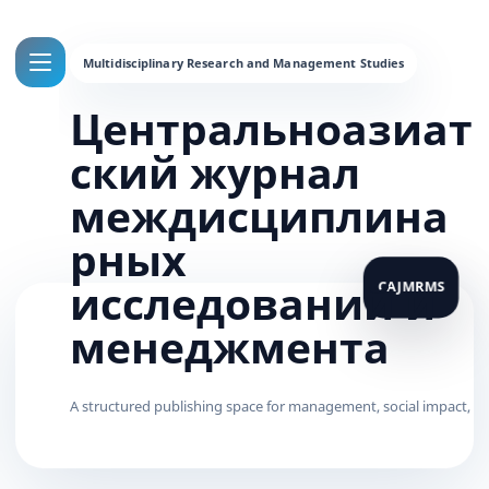
Центральноазиат
ский журнал
междисциплина
рных
исследований и
менеджмента