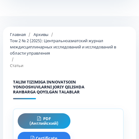
Главная
/
Архивы
/
Том 2 № 2 (2025): Центральноазиатский журнал
междисциплинарных исследований и исследований в
области управления
/
Статьи
TAʻLIM TIZIMIGA INNOVATSOIN
YONDOSHUVLARNI JORIY QILISHDA
RAHBARGA QOʻYILGAN TALABLAR
PDF
(Английский)
Certificate