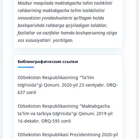
Mazkur maqolada maktabgacha taʼlim tashkiloti
rahbarining maktabgacha ta’lim tashkilotini
innovatsion yondashuvlarni qo’llagan holda
boshqarishda rahbarga qo’yiladigan talablar,
fazilatlar va vazifalar hamda boshqaruvning oʻziga
xos xususiyatlari yoritilgan.
Библиографические ссылки
Oʻzbekiston Respublikasining “Taʼlim
toʻgʻrisida”gi Qonuni. 2020-yil 23-sentyabr. OʻRQ-
637 sonli
Oʻzbekiston Respublikasining “Maktabgacha
taʼlim va tarbiya toʻgʻrisida”gi Qonuni. 2019-yil
16-dekabr. OʻRQ-595 sonli
Oʻzbekiston Respublikasi Prezidentining 2020-yil