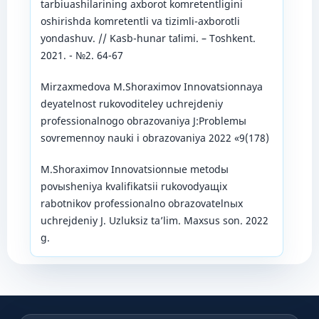
tarbiuashilarining axborot komretentligini
oshirishda komretentli va tizimli-axborotli
yondashuv. // Kasb-hunar taʻlimi. – Toshkent.
2021. - №2. 64-67
Mirzaxmedova M.Shoraximov Innovatsionnaya
deyatelnost rukovoditeley uchrejdeniy
professionalnogo obrazovaniya J:Problemы
sovremennoy nauki i obrazovaniya 2022 «9(178)
M.Shoraximov Innovatsionnыe metodы
povыsheniya kvalifikatsii rukovodyaщix
rabotnikov professionalno obrazovatelnыx
uchrejdeniy J. Uzluksiz taʼlim. Maxsus son. 2022
g.