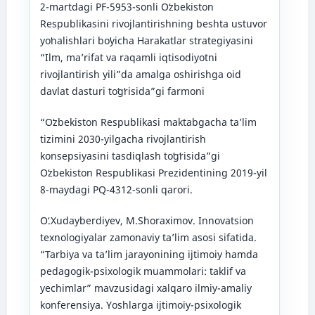
2-martdagi PF-5953-sonli Oʻzbekiston
Respublikasini rivojlantirishning beshta ustuvor
yoʻnalishlari boʻyicha Harakatlar strategiyasini
“Ilm, maʼrifat va raqamli iqtisodiyotni
rivojlantirish yili”da amalga oshirishga oid
davlat dasturi toʻgʻrisida”gi farmoni
“Oʻzbekiston Respublikasi maktabgacha taʼlim
tizimini 2030-yilgacha rivojlantirish
konsepsiyasini tasdiqlash toʻgʻrisida”gi
Oʻzbekiston Respublikasi Prezidentining 2019-yil
8-maydagi PQ-4312-sonli qarori.
Oʻ.Xudayberdiyev, M.Shoraximov. Innovatsion
texnologiyalar zamonaviy taʼlim asosi sifatida.
“Tarbiya va taʼlim jarayonining ijtimoiy hamda
pedagogik-psixologik muammolari: taklif va
yechimlar” mavzusidagi xalqaro ilmiy-amaliy
konferensiya. Yoshlarga ijtimoiy-psixologik