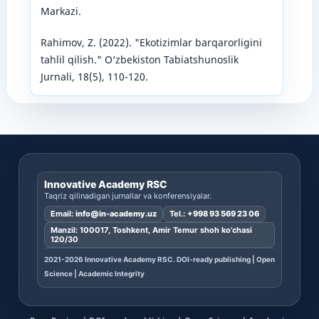
Markazi.
Rahimov, Z. (2022). "Ekotizimlar barqarorligini
tahlil qilish." O‘zbekiston Tabiatshunoslik
Jurnali, 18(5), 110-120.
Innovative Academy RSC
Taqriz qilinadigan jurnallar va konferensiyalar.
Email:
info@in-academy.uz
Tel.:
+998 93 569 23 06
Manzil: 100017, Toshkent, Amir Temur shoh ko’chasi
120/30
2021-2026 Innovative Academy RSC. DOI-ready publishing | Open
Science | Academic Integrity