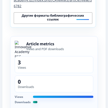
academy.uz/index.php/CAJMRMS/article/view/3
6782
Другие форматы библиографических
ссылок
Article metrics
Views and PDF downloads
3
Views
0
Downloads
Views
Downloads