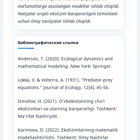
ma’lumotlarga asoslangan modellar ishlab chiqildi.
Natijalar orqali ekotizim barqarorligini ta’minlash
uchun ilmiy tavsiyalar ishlab chiqildi.
Библиографические ссылки
Anderson, T. (2020). Ecological dynamics and
mathematical modeling. New York: Springer.
Lokka, V. & Volterra, A. (1931). "Predator-prey
equations." Journal of Ecology, 12(4), 45-56.
Ismoilov, H. (2021). O‘zbekistonning cho‘l
ekotizimlari va ularning barqarorligi. Toshkent:
Ma’rifat Nashriyoti.
Karimova, D. (2022). Ekotizimlarning matematik
modellashtirilishi. Toshkent: Ilmiy Nashrlar