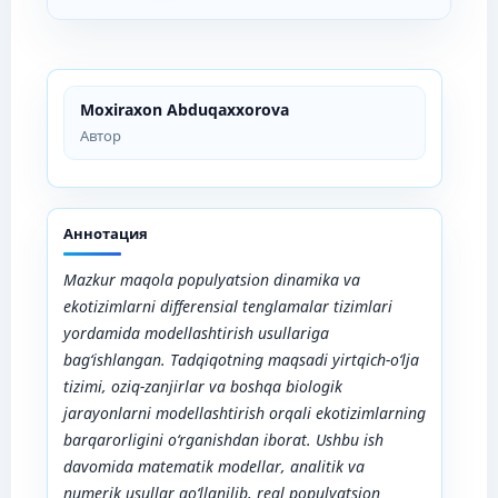
Moxiraxon Abduqaxxorova
Автор
Аннотация
Mazkur maqola populyatsion dinamika va
ekotizimlarni differensial tenglamalar tizimlari
yordamida modellashtirish usullariga
bag‘ishlangan. Tadqiqotning maqsadi yirtqich-o‘lja
tizimi, oziq-zanjirlar va boshqa biologik
jarayonlarni modellashtirish orqali ekotizimlarning
barqarorligini o‘rganishdan iborat. Ushbu ish
davomida matematik modellar, analitik va
numerik usullar qo‘llanilib, real populyatsion