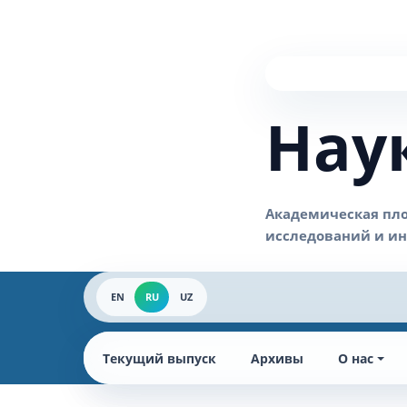
Нау
EN
RU
UZ
Текущий выпуск
Архивы
О нас