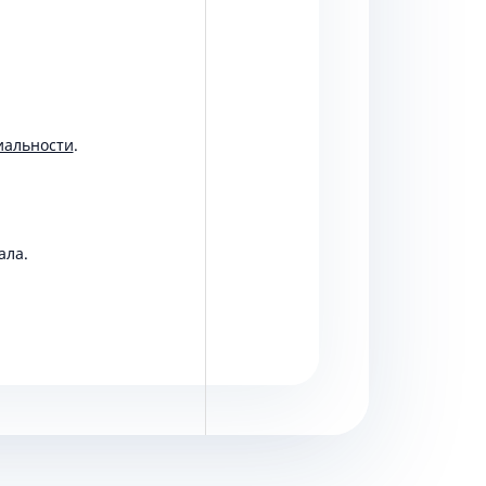
иальности
.
ала.