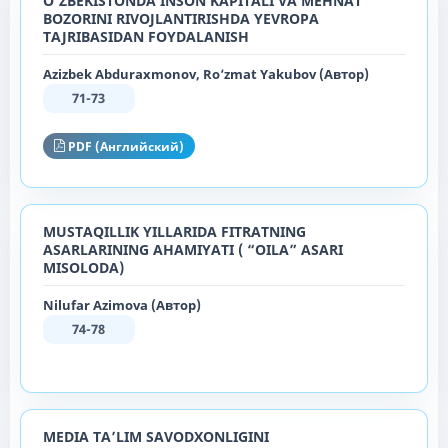
O‘ZBEKISTONDA INSON KAPITALI VA MEHNAT
BOZORINI RIVOJLANTIRISHDA YEVROPA
TAJRIBASIDAN FOYDALANISH
Azizbek Abduraxmonov, Ro‘zmat Yakubov (Автор)
71-73
PDF (Английский)
MUSTAQILLIK YILLARIDA FITRATNING
ASARLARINING AHAMIYATI ( “OILA” ASARI
MISOLODA)
Nilufar Azimova (Автор)
74-78
MEDIA TA’LIM SAVODXONLIGINI