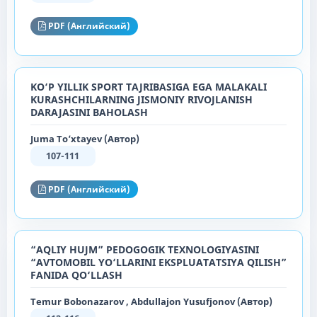
PDF (Английский)
KO‘P YILLIK SPORT TAJRIBASIGA EGA MALAKALI
KURASHCHILARNING JISMONIY RIVOJLANISH
DARAJASINI BAHOLASH
Juma To‘xtayev (Автор)
107-111
PDF (Английский)
“AQLIY HUJM” PEDOGOGIK TEXNOLOGIYASINI
“AVTOMOBIL YO‘LLARINI EKSPLUATATSIYA QILISH”
FANIDA QO‘LLASH
Temur Bobonazarov , Abdullajon Yusufjonov (Автор)