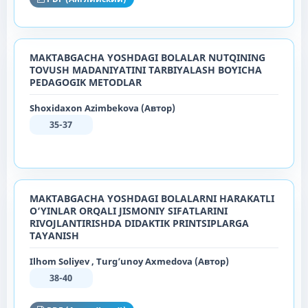
MAKTABGACHA YOSHDAGI BOLALAR NUTQINING
TOVUSH MADANIYATINI TARBIYALASH BOʻYICHA
PEDAGOGIK METODLAR
Shoxidaxon Azimbekova (Автор)
35-37
MАKTАBGАCHА YОSHDАGI BОLАLАRNI HАRАKАTLI
О‘YINLАR ОRQАLI JISMОNIY SIFАTLАRINI
RIVОJLАNTIRISHDА DIDАKTIK PRINTSIPLАRGA
TAYANISH
Ilhom Soliyev , Turg’unoy Axmedova (Автор)
38-40