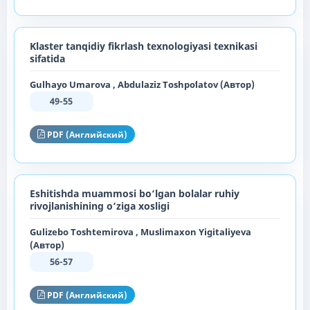
Klaster tanqidiy fikrlash texnologiyasi texnikasi
sifatida
Gulhayo Umarova , Abdulaziz Toshpoʻlatov (Автор)
49-55
PDF (Английский)
Eshitishda muammosi bo‘lgan bolalar ruhiy
rivojlanishining o‘ziga xosligi
Gulizebo Toshtemirova , Muslimaxon Yigitaliyeva
(Автор)
56-57
PDF (Английский)