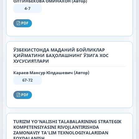
ОЛТИНБЕКОВА ОМИНАХОН (Автор)
4-7
PDF
ЎЗБЕКИСТОНДА МАДАНИЙ БОЙЛИКЛАР
ҚИЙМАТИНИ БАҲОЛАШНИНГ ЎЗИГА ХОС
ХУСУСИЯТЛАРИ
Караев Мансур Юлдашевич (Автор)
67-72
PDF
TURIZM YO‘NALISHI TALABALARINING STRATEGIK
KOMPETENSIYASINI RIVOJLANTIRISHDA
ZAMONAVIY TA’LIM TEXNOLOGIYALARIDAN
FOYDALANISH