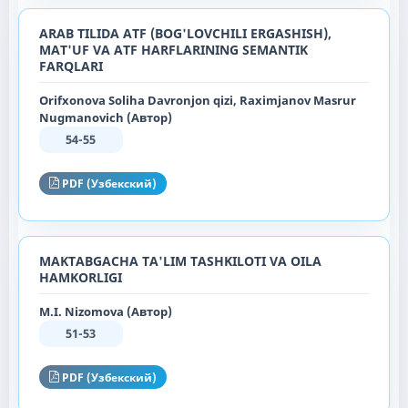
ARAB TILIDA ATF (BOG'LOVCHILI ERGASHISH),
MAT'UF VA ATF HARFLARINING SEMANTIK
FARQLARI
Orifxonova Soliha Davronjon qizi, Raximjanov Masrur
Nugmanovich (Автор)
54-55
PDF (Узбекский)
MAKTABGACHA TA'LIM TASHKILOTI VA OILA
HAMKORLIGI
M.I. Nizomova (Автор)
51-53
PDF (Узбекский)