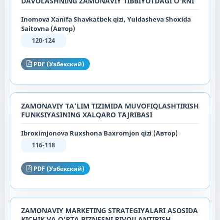
DAVOLASHNING ZAMONAVIY TIBBIYOTDAGI O‘RNI
Inomova Xanifa Shavkatbek qizi, Yuldasheva Shoxida
Saitovna (Автор)
120-124
PDF (Узбекский)
ZAMONAVIY TA’LIM TIZIMIDA MUVOFIQLASHTIRISH
FUNKSIYASINING XALQARO TAJRIBASI
Ibroximjonova Ruxshona Baxromjon qizi (Автор)
116-118
PDF (Узбекский)
ZAMONAVIY MARKETING STRATEGIYALARI ASOSIDA
KICHIK VA O'RTA BIZNESNI RIVOJLANTIRISH