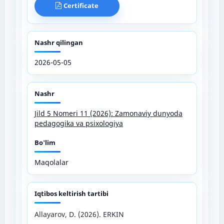
Certificate
Nashr qilingan
2026-05-05
Nashr
Jild 5 Nomeri 11 (2026): Zamonaviy dunyoda
pedagogika va psixologiya
Bo'lim
Maqolalar
Iqtibos keltirish tartibi
Allayarov, D. (2026). ERKIN