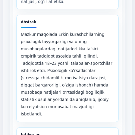
natijasi, og‘ir atletika.
Abstrak
Mazkur maqolada Erkin kurashchilarning
psixologik tayyorgarligi va uning
musobaqalardagi natijadorlikka ta’siri
empirik tadqiqot asosida tahlil qilindi.
Tadqiqotda 18–23 yoshli talabalar-sportchilar
ishtirok etdi. Psixologik ko‘rsatkichlar
(stressga chidamlilik, motivatsiya darajasi,
diqqat barqarorligi, o‘ziga ishonch) hamda
musobaqa natijalari o‘rtasidagi bog‘liqlik
statistik usullar yordamida aniqlanib, ijobiy
korrelyatsion munosabat mavjudligi
isbotlandi.
Iqtiboslar