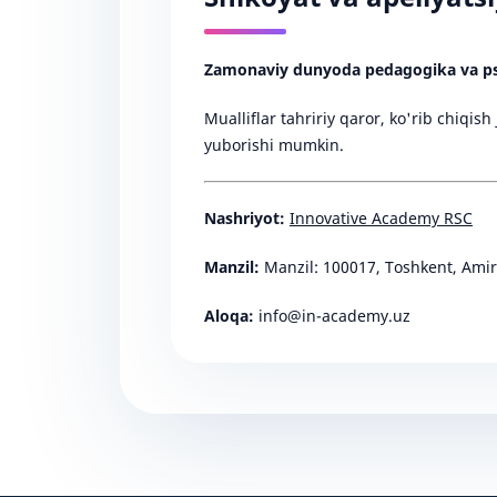
Zamonaviy dunyoda pedagogika va ps
Mualliflar tahririy qaror, ko'rib chiqis
yuborishi mumkin.
Nashriyot:
Innovative Academy RSC
Manzil:
Manzil: 100017, Toshkent, Ami
Aloqa:
info@in-academy.uz