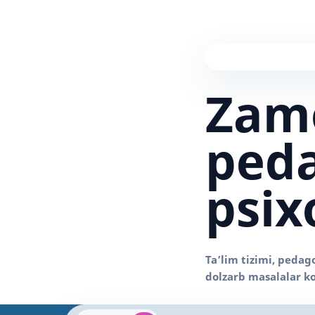
Zam
peda
psix