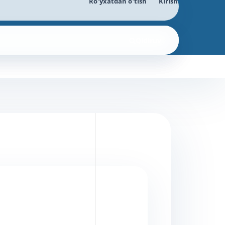
Ro'yxatdan o'tish
Kirish
Qidiruv