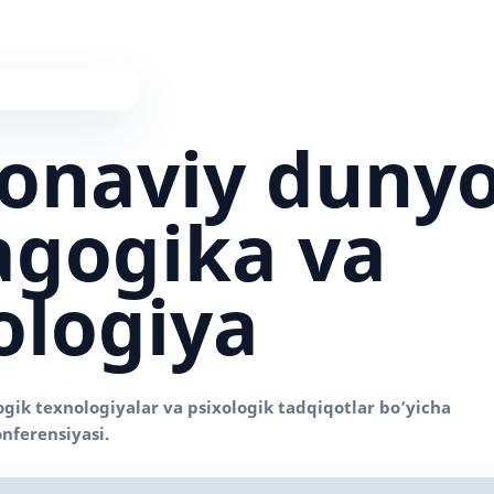
onaviy duny
gogika va
ologiya