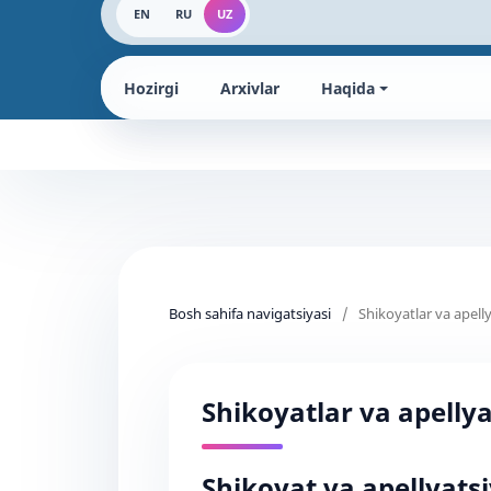
EN
RU
UZ
Hozirgi
Arxivlar
Haqida
Bosh sahifa navigatsiyasi
/
Shikoyatlar va apelly
Shikoyatlar va apellya
Shikoyat va apellyatsi